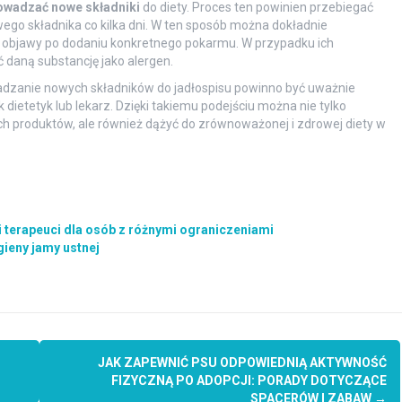
owadzać nowe składniki
do diety. Proces ten powinien przebiegać
go składnika co kilka dni. W ten sposób można dokładnie
e objawy po dodaniu konkretnego pokarmu. W przypadku ich
 daną substancję jako alergen.
adzanie nowych składników do jadłospisu powinno być uważnie
k dietetyk lub lekarz. Dzięki takiemu podejściu można nie tylko
ch produktów, ale również dążyć do zrównoważonej i zdrowej diety w
i terapeuci dla osób z różnymi ograniczeniami
gieny jamy ustnej
JAK ZAPEWNIĆ PSU ODPOWIEDNIĄ AKTYWNOŚĆ
FIZYCZNĄ PO ADOPCJI: PORADY DOTYCZĄCE
SPACERÓW I ZABAW
→