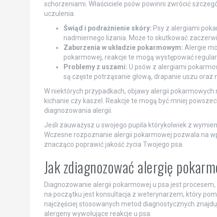
schorzeniami. Właściciele psów powinni zwrócić szczegó
uczulenia.
Świąd i podrażnienie skóry:
Psy z alergiami poka
nadmiernego lizania. Może to skutkować zaczerwie
Zaburzenia w układzie pokarmowym:
Alergie mo
pokarmowej, reakcje te mogą występować regular
Problemy z uszami:
U psów z alergiami pokarmow
są częste potrząsanie głową, drapanie uszu oraz
W niektórych przypadkach, objawy alergii pokarmowyc
kichanie czy kaszel. Reakcje te mogą być mniej powsze
diagnozowania alergii.
Jeśli zauważysz u swojego pupila którykolwiek z wymie
Wczesne rozpoznanie alergii pokarmowej pozwala na wpr
znacząco poprawić jakość życia Twojego psa.
Jak zdiagnozować alergię pokar
Diagnozowanie alergii pokarmowej u psa jest procesem
na początku jest konsultacja z weterynarzem, który po
najczęściej stosowanych metod diagnostycznych znajduj
alergeny wywołujące reakcje u psa.