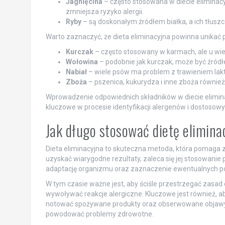
Jagnięcina
– często stosowana w diecie eliminac
zmniejsza ryzyko alergii.
Ryby
– są doskonałym źródłem białka, a ich tłuszc
Warto zaznaczyć, że dieta eliminacyjna powinna unikać
Kurczak
– często stosowany w karmach, ale u wie
Wołowina
– podobnie jak kurczak, może być źródłem 
Nabiał
– wiele psów ma problem z trawieniem lakt
Zboża
– pszenica, kukurydza i inne zboża równi
Wprowadzenie odpowiednich składników w diecie elimina
kluczowe w procesie identyfikacji alergenów i dostosowy
Jak długo stosować dietę elimina
Dieta eliminacyjna to skuteczna metoda, która pomaga z
uzyskać wiarygodne rezultaty, zaleca się jej stosowanie
adaptację organizmu oraz zaznaczenie ewentualnych p
W tym czasie ważne jest, aby ściśle przestrzegać zasad d
wywoływać reakcje alergiczne. Kluczowe jest również, 
notować spożywane produkty oraz obserwowane objawy. D
powodować problemy zdrowotne.