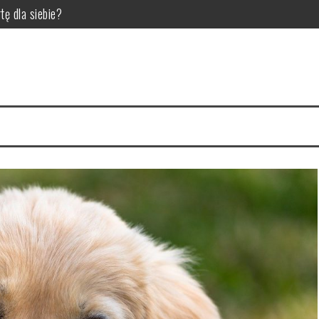
tę dla siebie?
la pupila
 dla hodowców bydła
ić do diety trzody chlewnej?
 czynniki wpływające na jakość zgrzein