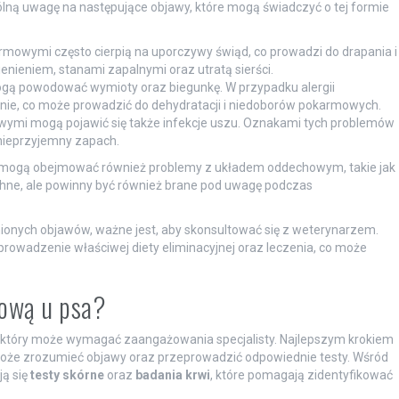
lną uwagę na następujące objawy, które mogą świadczyć o tej formie
rmowymi często cierpią na uporczywy świąd, co prowadzi do drapania i
nieniem, stanami zapalnymi oraz utratą sierści.
gą powodować wymioty oraz biegunkę. W przypadku alergii
nie, co może prowadzić do dehydratacji i niedoborów pokarmowych.
ymi mogą pojawić się także infekcje uszu. Oznakami tych problemów
 nieprzyjemny zapach.
h mogą obejmować również problemy z układem oddechowym, takie jak
chne, ale powinny być również brane pod uwagę podczas
nionych objawów, ważne jest, aby skonsultować się z weterynarzem.
owadzenie właściwej diety eliminacyjnej oraz leczenia, co może
mową u psa?
, który może wymagać zaangażowania specjalisty. Najlepszym krokiem
może zrozumieć objawy oraz przeprowadzić odpowiednie testy. Wśród
ą się
testy skórne
oraz
badania krwi
, które pomagają zidentyfikować