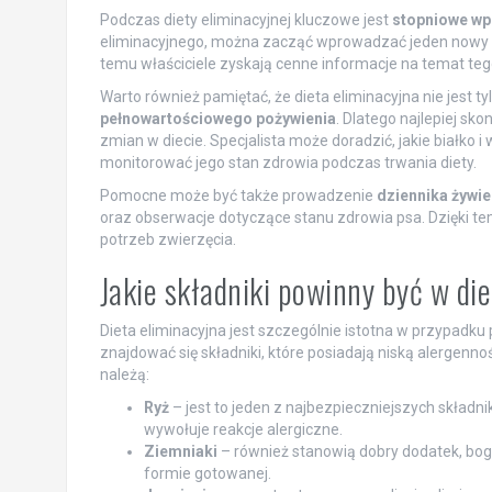
Podczas diety eliminacyjnej kluczowe jest
stopniowe wp
eliminacyjnego, można zacząć wprowadzać jeden nowy skła
temu właściciele zyskają cenne informacje na temat teg
Warto również pamiętać, że dieta eliminacyjna nie jest t
pełnowartościowego pożywienia
. Dlatego najlepiej s
zmian w diecie. Specjalista może doradzić, jakie białko 
monitorować jego stan zdrowia podczas trwania diety.
Pomocne może być także prowadzenie
dziennika żywi
oraz obserwacje dotyczące stanu zdrowia psa. Dzięki t
potrzeb zwierzęcia.
Jakie składniki powinny być w die
Dieta eliminacyjna jest szczególnie istotna w przypadku 
znajdować się składniki, które posiadają niską alergenno
należą:
Ryż
– jest to jeden z najbezpieczniejszych składn
wywołuje reakcje alergiczne.
Ziemniaki
– również stanowią dobry dodatek, bog
formie gotowanej.