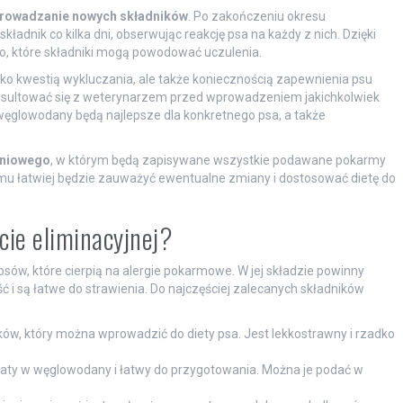
rowadzanie nowych składników
. Po zakończeniu okresu
dnik co kilka dni, obserwując reakcję psa na każdy z nich. Dzięki
o, które składniki mogą powodować uczulenia.
ylko kwestią wykluczania, ale także koniecznością zapewnienia psu
konsultować się z weterynarzem przed wprowadzeniem jakichkolwiek
i węglowodany będą najlepsze dla konkretnego psa, a także
eniowego
, w którym będą zapisywane wszystkie podawane pokarmy
emu łatwiej będzie zauważyć ewentualne zmiany i dostosować dietę do
cie eliminacyjnej?
psów, które cierpią na alergie pokarmowe. W jej składzie powinny
ść i są łatwe do strawienia. Do najczęściej zalecanych składników
ików, który można wprowadzić do diety psa. Jest lekkostrawny i rzadko
aty w węglowodany i łatwy do przygotowania. Można je podać w