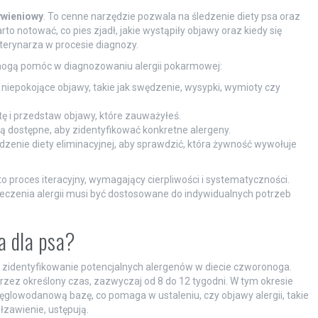
ywieniowy
. To cenne narzędzie pozwala na śledzenie diety psa oraz
o notować, co pies zjadł, jakie wystąpiły objawy oraz kiedy się
terynarza w procesie diagnozy.
 mogą pomóc w diagnozowaniu alergii pokarmowej:
iepokojące objawy, takie jak swędzenie, wysypki, wymioty czy
ę i przedstaw objawy, które zauważyłeś.
są dostępne, aby zidentyfikować konkretne alergeny.
enie diety eliminacyjnej, aby sprawdzić, która żywność wywołuje
o proces iteracyjny, wymagający cierpliwości i systematyczności.
z leczenia alergii musi być dostosowane do indywidualnych potrzeb
a dla psa?
na zidentyfikowanie potencjalnych alergenów w diecie czworonoga.
rzez określony czas, zazwyczaj od 8 do 12 tygodni. W tym okresie
węglowodanową bazę, co pomaga w ustaleniu, czy objawy alergii, takie
łzawienie, ustępują.