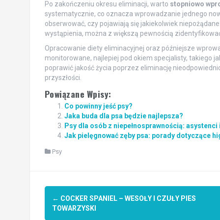
Po zakończeniu okresu eliminacji, warto
stopniowo wpr
systematycznie, co oznacza wprowadzanie jednego nowe
obserwować, czy pojawiają się jakiekolwiek niepożądan
wystąpienia, można z większą pewnością zidentyfikować
Opracowanie diety eliminacyjnej oraz późniejsze wprow
monitorowane, najlepiej pod okiem specjalisty, takiego ja
poprawić jakość życia poprzez eliminację nieodpowiedni
przyszłości.
Powiązane Wpisy:
Co powinny jeść psy?
Jaka buda dla psa będzie najlepsza?
Psy dla osób z niepełnosprawnością: asystenci 
Jak pielęgnować zęby psa: porady dotyczące hi
Psy
Post
←
COCKER SPANIEL – WESOŁY I CZUŁY PIES
navigation
TOWARZYSKI