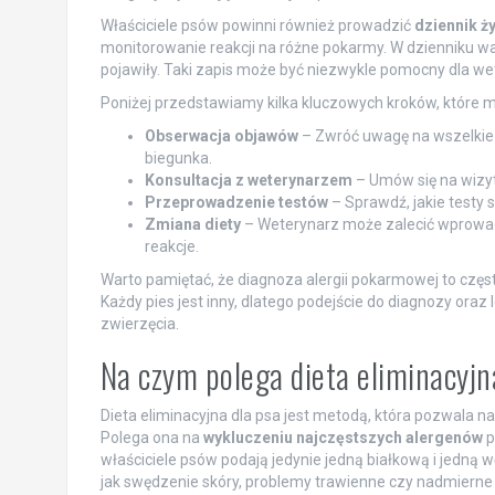
Właściciele psów powinni również prowadzić
dziennik ż
monitorowanie reakcji na różne pokarmy. W dzienniku wart
pojawiły. Taki zapis może być niezwykle pomocny dla we
Poniżej przedstawiamy kilka kluczowych kroków, które
Obserwacja objawów
– Zwróć uwagę na wszelkie n
biegunka.
Konsultacja z weterynarzem
– Umów się na wizyt
Przeprowadzenie testów
– Sprawdź, jakie testy 
Zmiana diety
– Weterynarz może zalecić wprowadz
reakcje.
Warto pamiętać, że diagnoza alergii pokarmowej to częst
Każdy pies jest inny, dlatego podejście do diagnozy ora
zwierzęcia.
Na czym polega dieta eliminacyjn
Dieta eliminacyjna dla psa jest metodą, która pozwala 
Polega ona na
wykluczeniu najczęstszych alergenów
p
właściciele psów podają jedynie jedną białkową i jedną 
jak swędzenie skóry, problemy trawienne czy nadmierne 