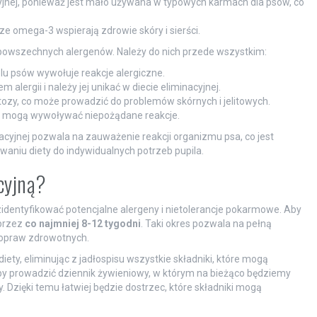
yjnej, ponieważ jest mało używana w typowych karmach dla psów, co
ze omega-3 wspierają zdrowie skóry i sierści.
 powszechnych alergenów. Należy do nich przede wszystkim:
lu psów wywołuje reakcje alergiczne.
alergii i należy jej unikać w diecie eliminacyjnej.
ozy, co może prowadzić do problemów skórnych i jelitowych.
eż mogą wywoływać niepożądane reakcje.
cyjnej pozwala na zauważenie reakcji organizmu psa, co jest
waniu diety do indywidualnych potrzeb pupila.
cyjną?
identyfikować potencjalne alergeny i nietolerancje pokarmowe. Aby
 przez
co najmniej 8-12 tygodni
. Taki okres pozwala na pełną
opraw zdrowotnych.
iety, eliminując z jadłospisu wszystkie składniki, które mogą
aby prowadzić dziennik żywieniowy, w którym na bieżąco będziemy
zięki temu łatwiej będzie dostrzec, które składniki mogą