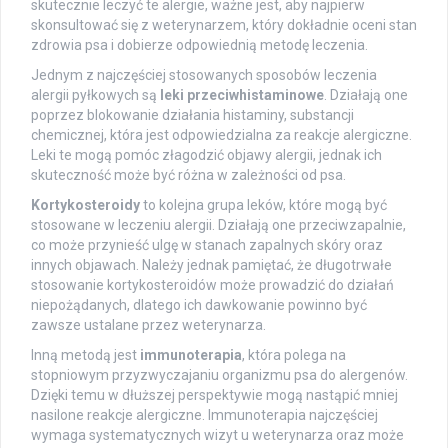
skutecznie leczyć te alergie, ważne jest, aby najpierw
skonsultować się z weterynarzem, który dokładnie oceni stan
zdrowia psa i dobierze odpowiednią metodę leczenia.
Jednym z najczęściej stosowanych sposobów leczenia
alergii pyłkowych są
leki przeciwhistaminowe
. Działają one
poprzez blokowanie działania histaminy, substancji
chemicznej, która jest odpowiedzialna za reakcje alergiczne.
Leki te mogą pomóc złagodzić objawy alergii, jednak ich
skuteczność może być różna w zależności od psa.
Kortykosteroidy
to kolejna grupa leków, które mogą być
stosowane w leczeniu alergii. Działają one przeciwzapalnie,
co może przynieść ulgę w stanach zapalnych skóry oraz
innych objawach. Należy jednak pamiętać, że długotrwałe
stosowanie kortykosteroidów może prowadzić do działań
niepożądanych, dlatego ich dawkowanie powinno być
zawsze ustalane przez weterynarza.
Inną metodą jest
immunoterapia
, która polega na
stopniowym przyzwyczajaniu organizmu psa do alergenów.
Dzięki temu w dłuższej perspektywie mogą nastąpić mniej
nasilone reakcje alergiczne. Immunoterapia najczęściej
wymaga systematycznych wizyt u weterynarza oraz może