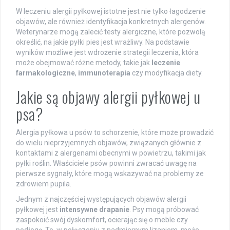
W leczeniu alergii pyłkowej istotne jest nie tylko łagodzenie
objawów, ale również identyfikacja konkretnych alergenów.
Weterynarze mogą zalecić testy alergiczne, które pozwolą
określić, na jakie pyłki pies jest wrażliwy. Na podstawie
wyników możliwe jest wdrożenie strategii leczenia, która
może obejmować różne metody, takie jak
leczenie
farmakologiczne
,
immunoterapia
czy modyfikacja diety.
Jakie są objawy alergii pyłkowej u
psa?
Alergia pyłkowa u psów to schorzenie, które może prowadzić
do wielu nieprzyjemnych objawów, związanych głównie z
kontaktami z alergenami obecnymi w powietrzu, takimi jak
pyłki roślin. Właściciele psów powinni zwracać uwagę na
pierwsze sygnały, które mogą wskazywać na problemy ze
zdrowiem pupila.
Jednym z najczęściej występujących objawów alergii
pyłkowej jest
intensywne drapanie
. Psy mogą próbować
zaspokoić swój dyskomfort, ocierając się o meble czy
podłogę. To, w połączeniu z nadmiernym lizaniem, może