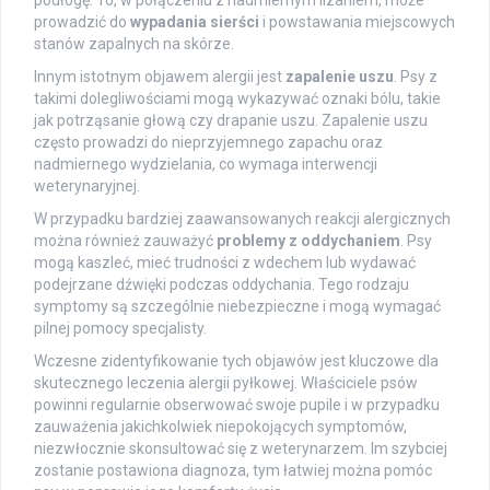
prowadzić do
wypadania sierści
i powstawania miejscowych
stanów zapalnych na skórze.
Innym istotnym objawem alergii jest
zapalenie uszu
. Psy z
takimi dolegliwościami mogą wykazywać oznaki bólu, takie
jak potrząsanie głową czy drapanie uszu. Zapalenie uszu
często prowadzi do nieprzyjemnego zapachu oraz
nadmiernego wydzielania, co wymaga interwencji
weterynaryjnej.
W przypadku bardziej zaawansowanych reakcji alergicznych
można również zauważyć
problemy z oddychaniem
. Psy
mogą kaszleć, mieć trudności z wdechem lub wydawać
podejrzane dźwięki podczas oddychania. Tego rodzaju
symptomy są szczególnie niebezpieczne i mogą wymagać
pilnej pomocy specjalisty.
Wczesne zidentyfikowanie tych objawów jest kluczowe dla
skutecznego leczenia alergii pyłkowej. Właściciele psów
powinni regularnie obserwować swoje pupile i w przypadku
zauważenia jakichkolwiek niepokojących symptomów,
niezwłocznie skonsultować się z weterynarzem. Im szybciej
zostanie postawiona diagnoza, tym łatwiej można pomóc