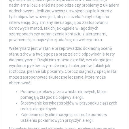
nadmierna ilość sierści na podłodze czy problemy z układem
oddechowym. Jeśli zauważysz u swojego pupila któreś z
tych objawów, ważne jest, aby nie czekać zbyt długo na
interwencję. Gdy zmiany nie ustępują po zastosowaniu
domowych metod, takich jak kąpiele w łagodnych
szamponach czy ograniczenie kontaktu z alergenami,
powinieneś jak najszybciej udać się do weterynarza.
Weterynarz jest w stanie przeprowadzić dokładną ocenę
stanu zdrowia twojego psa oraz zalecić odpowiednie testy
diagnostyczne. Dzięki nim można określić, czy alergia jest
wynikiem pyłków, czy może innych alergenów, takich jak
roztocza, pleśnie lub pokarmy. Oprócz diagnozy, specjalista
może zaproponować skuteczne leczenie, które może
obejmować:
Podawanie leków przeciwhistaminowych, które
pomagają złagodzić objawy alergii.
Stosowanie kortykosteroidów w przypadku cięższych
reakcji alergicznych.
Zalecenie diety eliminacyjnej, co może pomóc w
ustaleniu pokarmowych przyczyn alergii.
Nie należy ignorować objawów alergii, ponieważ mogą one