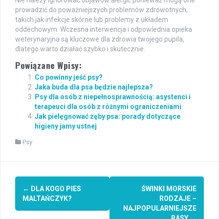
prowadzić do poważniejszych problemów zdrowotnych,
takich jak infekcje skórne lub problemy z układem
oddechowym. Wczesna interwencja i odpowiednia opieka
weterynaryjna są kluczowe dla zdrowia twojego pupila,
dlatego warto działać szybko i skutecznie.
Powiązane Wpisy:
Co powinny jeść psy?
Jaka buda dla psa będzie najlepsza?
Psy dla osób z niepełnosprawnością: asystenci i
terapeuci dla osób z różnymi ograniczeniami
Jak pielęgnować zęby psa: porady dotyczące
higieny jamy ustnej
Psy
Post
←
DLA KOGO PIES
ŚWINKI MORSKIE
navigation
MALTAŃCZYK?
RODZAJE –
NAJPOPULARNIEJSZE
RASY
→