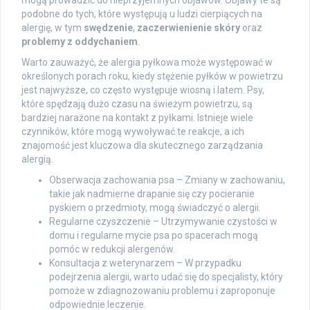
podobne do tych, które występują u ludzi cierpiących na
alergię, w tym
swędzenie
,
zaczerwienienie skóry
oraz
problemy z oddychaniem
.
Warto zauważyć, że alergia pyłkowa może występować w
określonych porach roku, kiedy stężenie pyłków w powietrzu
jest najwyższe, co często występuje wiosną i latem. Psy,
które spędzają dużo czasu na świeżym powietrzu, są
bardziej narażone na kontakt z pyłkami. Istnieje wiele
czynników, które mogą wywoływać te reakcje, a ich
znajomość jest kluczowa dla skutecznego zarządzania
alergią.
Obserwacja zachowania psa – Zmiany w zachowaniu,
takie jak nadmierne drapanie się czy pocieranie
pyskiem o przedmioty, mogą świadczyć o alergii.
Regularne czyszczenie – Utrzymywanie czystości w
domu i regularne mycie psa po spacerach mogą
pomóc w redukcji alergenów.
Konsultacja z weterynarzem – W przypadku
podejrzenia alergii, warto udać się do specjalisty, który
pomoże w zdiagnozowaniu problemu i zaproponuje
odpowiednie leczenie.