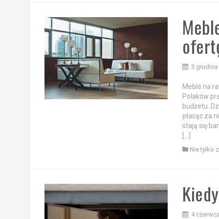
Meble
ofert
3 grudnia
Meble na ra
Polaków pr
budżetu. Dz
płacąc za n
stają się b
[…]
Nie tylko 
Kiedy
4 czerwc