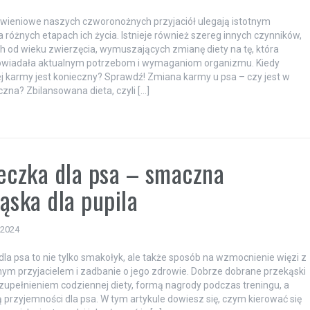
wieniowe naszych czworonożnych przyjaciół ulegają istotnym
różnych etapach ich życia. Istnieje również szereg innych czynników,
h od wieku zwierzęcia, wymuszających zmianę diety na tę, która
owiadała aktualnym potrzebom i wymaganiom organizmu. Kiedy
 karmy jest konieczny? Sprawdź! Zmiana karmy u psa – czy jest w
czna? Zbilansowana dieta, czyli […]
eczka dla psa – smaczna
ąska dla pupila
 2024
dla psa to nie tylko smakołyk, ale także sposób na wzmocnienie więzi z
m przyjacielem i zadbanie o jego zdrowie. Dobrze dobrane przekąski
upełnieniem codziennej diety, formą nagrody podczas treningu, a
ą przyjemności dla psa. W tym artykule dowiesz się, czym kierować się