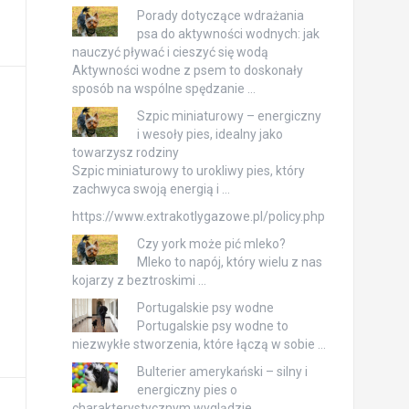
Porady dotyczące wdrażania
psa do aktywności wodnych: jak
nauczyć pływać i cieszyć się wodą
Aktywności wodne z psem to doskonały
sposób na wspólne spędzanie …
Szpic miniaturowy – energiczny
i wesoły pies, idealny jako
towarzysz rodziny
Szpic miniaturowy to urokliwy pies, który
zachwyca swoją energią i …
https://www.extrakotlygazowe.pl/policy.php
Czy york może pić mleko?
Mleko to napój, który wielu z nas
kojarzy z beztroskimi …
Portugalskie psy wodne
Portugalskie psy wodne to
niezwykłe stworzenia, które łączą w sobie …
Bulterier amerykański – silny i
energiczny pies o
charakterystycznym wyglądzie