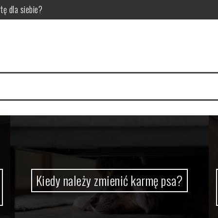
la pupila
 dla hodowców bydła
ić do diety trzody chlewnej?
 czynniki wpływające na jakość zgrzein
Kiedy należy zmienić karmę psa?