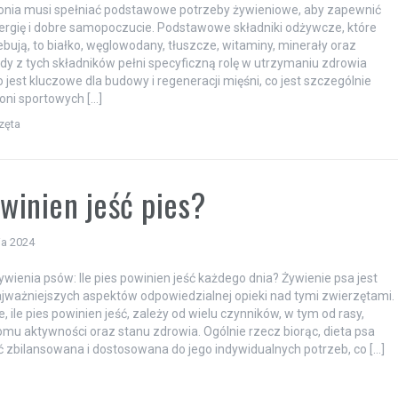
konia musi spełniać podstawowe potrzeby żywieniowe, aby zapewnić
ergię i dobre samopoczucie. Podstawowe składniki odżywcze, które
ebują, to białko, węglowodany, tłuszcze, witaminy, minerały oraz
żdy z tych składników pełni specyficzną rolę w utrzymaniu zdrowia
o jest kluczowe dla budowy i regeneracji mięśni, co jest szczególnie
oni sportowych […]
zęta
owinien jeść pies?
ia 2024
wienia psów: Ile pies powinien jeść każdego dnia? Żywienie psa jest
jważniejszych aspektów odpowiedzialnej opieki nad tymi zwierzętami.
 ile pies powinien jeść, zależy od wielu czynników, w tym od rasy,
omu aktywności oraz stanu zdrowia. Ogólnie rzecz biorąc, dieta psa
 zbilansowana i dostosowana do jego indywidualnych potrzeb, co […]