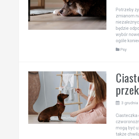
Potrzeby ży
zmianom na 
niezależnyc
będzie odp
wybór nowej
ogóle konie
Psy
Ciast
przek
3 grudnia
Ciasteczka 
czworonożny
mogą być uz
także chwil