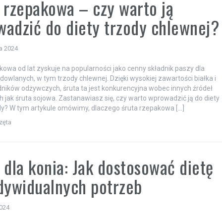
 rzepakowa – czy warto ją
adzić do diety trzody chlewnej?
a 2024
kowa od lat zyskuje na popularności jako cenny składnik paszy dla
dowlanych, w tym trzody chlewnej. Dzięki wysokiej zawartości białka i
dników odżywczych, śruta ta jest konkurencyjna wobec innych źródeł
ich jak śruta sojowa. Zastanawiasz się, czy warto wprowadzić ją do diety
dy? W tym artykule omówimy, dlaczego śruta rzepakowa […]
zęta
 dla konia: Jak dostosować dietę
dywidualnych potrzeb
2024