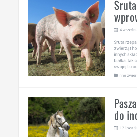
Śruta
wprow
4 wrześni
Śruta rzepa
zwierząt ho
innych skła
białka, tak
swojej trzo
Inne zwier
Pasza
do in
17 lipca 