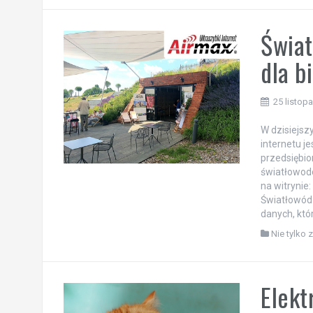
Świat
dla b
25 listop
W dzisiejsz
internetu je
przedsiębio
światłowodo
na witrynie
Światłowód
danych, któr
Nie tylko 
Elekt