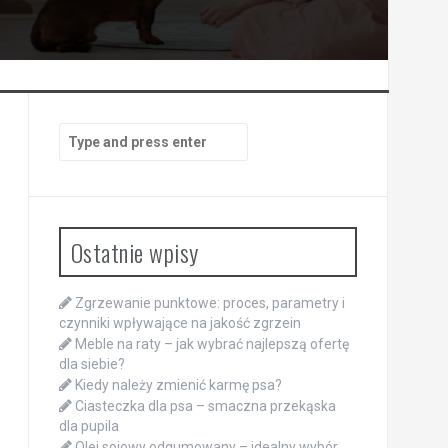
Search
for:
Ostatnie wpisy
Zgrzewanie punktowe: proces, parametry i
czynniki wpływające na jakość zgrzein
Meble na raty – jak wybrać najlepszą ofertę
dla siebie?
Kiedy należy zmienić karmę psa?
Ciasteczka dla psa – smaczna przekąska
dla pupila
Olej sojowy odgumowany – idealny wybór