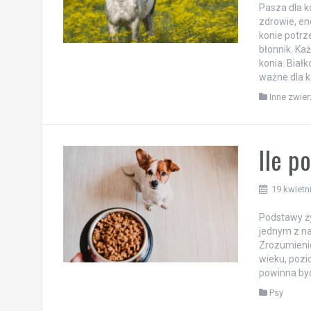
Pasza dla 
zdrowie, en
konie potrz
błonnik. Ka
konia. Białk
ważne dla k
Inne zwier
Ile p
19 kwietn
Podstawy ży
jednym z na
Zrozumienie,
wieku, pozi
powinna być
Psy