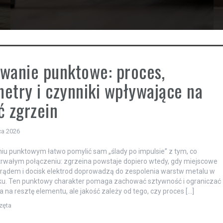
wanie punktowe: proces,
etry i czynniki wpływające na
ć zgrzein
ca 2026
u punktowym łatwo pomylić sam „ślady po impulsie” z tym, co
trwałym połączeniu: zgrzeina powstaje dopiero wtedy, gdy miejscowe
rądem i docisk elektrod doprowadzą do zespolenia warstw metalu w
yku. Ten punktowy charakter pomaga zachować sztywność i ograniczać
a na resztę elementu, ale jakość zależy od tego, czy proces […]
zęta