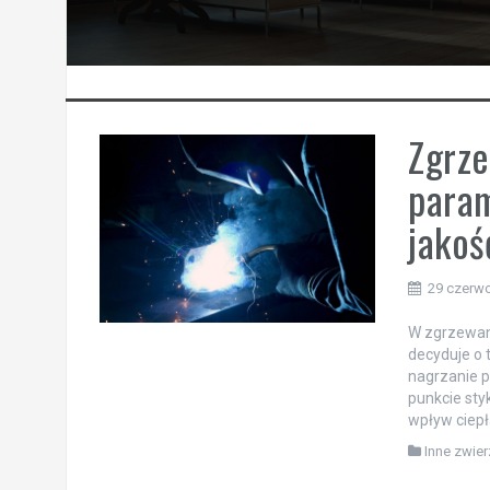
Zgrze
param
jakoś
29 czerw
W zgrzewani
decyduje o 
nagrzanie p
punkcie st
wpływ ciepł
Inne zwier