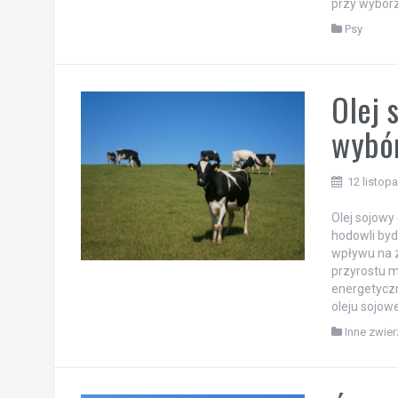
przy wyborze
Psy
Olej 
wybó
12 listop
Olej sojow
hodowli byd
wpływu na z
przyrostu m
energetycz
oleju sojo
Inne zwier