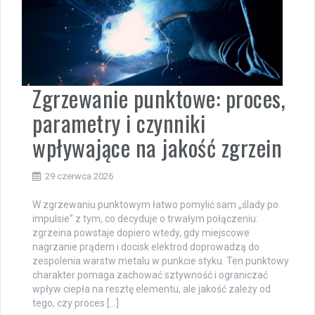
Zgrzewanie punktowe: proces,
parametry i czynniki
wpływające na jakość zgrzein
29 czerwca 2026
W zgrzewaniu punktowym łatwo pomylić sam „ślady po
impulsie” z tym, co decyduje o trwałym połączeniu:
zgrzeina powstaje dopiero wtedy, gdy miejscowe
nagrzanie prądem i docisk elektrod doprowadzą do
zespolenia warstw metalu w punkcie styku. Ten punktowy
charakter pomaga zachować sztywność i ograniczać
wpływ ciepła na resztę elementu, ale jakość zależy od
tego, czy proces […]