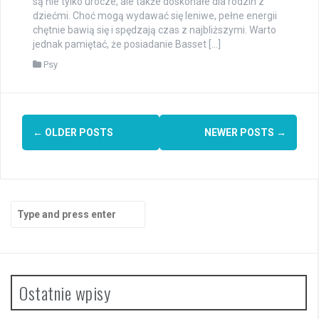
są nie tylko urocze, ale także doskonałe dla rodzin z
dziećmi. Choć mogą wydawać się leniwe, pełne energii
chętnie bawią się i spędzają czas z najbliższymi. Warto
jednak pamiętać, że posiadanie Basset […]
Psy
Posts
←
OLDER POSTS
NEWER POSTS
→
navigation
Search
for:
Ostatnie wpisy