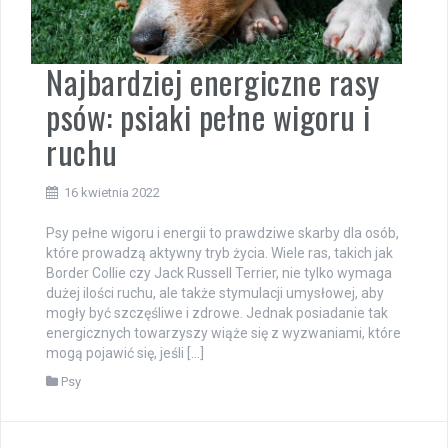
Najbardziej energiczne rasy
psów: psiaki pełne wigoru i
ruchu
16 kwietnia 2022
Psy pełne wigoru i energii to prawdziwe skarby dla osób,
które prowadzą aktywny tryb życia. Wiele ras, takich jak
Border Collie czy Jack Russell Terrier, nie tylko wymaga
dużej ilości ruchu, ale także stymulacji umysłowej, aby
mogły być szczęśliwe i zdrowe. Jednak posiadanie tak
energicznych towarzyszy wiąże się z wyzwaniami, które
mogą pojawić się, jeśli […]
Psy