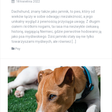
18 kwietnia 2022
Dachshund, znany także jako jamnik, to pies, który od
wieków łączy w sobie odwagę i niezależność, a jego
unikalny wygląd z pewnością przyciąga uwagę. Z długim
ciałem i krótkimi nogami, ta rasa ma niezwykle ciekawą
historię, sięgającą Niemiec, gdzie pierwotnie hodowano ją
jako psa myśliwskiego. Dziś jamniki stały się nie tylko
towarzyszami myśliwych, ale również […]
Psy