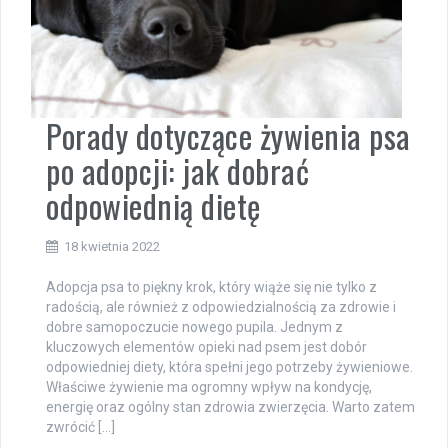
Porady dotyczące żywienia psa
po adopcji: jak dobrać
odpowiednią dietę
18 kwietnia 2022
Adopcja psa to piękny krok, który wiąże się nie tylko z
radością, ale również z odpowiedzialnością za zdrowie i
dobre samopoczucie nowego pupila. Jednym z
kluczowych elementów opieki nad psem jest dobór
odpowiedniej diety, która spełni jego potrzeby żywieniowe.
Właściwe żywienie ma ogromny wpływ na kondycję,
energię oraz ogólny stan zdrowia zwierzęcia. Warto zatem
zwrócić […]