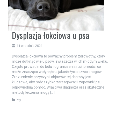
Dysplazja łokciowa u psa
11 września 2021
Dysplazja łokciowa to poważny problem zdrowotny, który
może dotknąć wielu psów, zwłaszcza w ich młodym wieku.
Często prowadzi do bólu i ograniczenia ruchomości, co
może znacząco wpłynąć na jakość życia czworonogów.
Zrozumienie przyczyn i objawów tej choroby jest
kluczowe, aby móc szybko zareagować i zapewnić psu
odpowiednią pomoc. Właściwa diagnoza oraz skuteczne
metody leczenia mogą […]
Psy