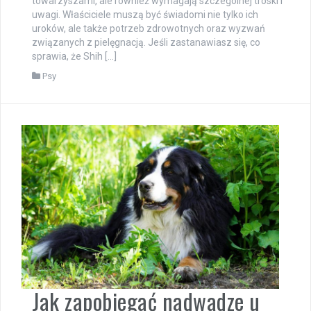
towarzyszami, ale również wymagają szczególnej troski i
uwagi. Właściciele muszą być świadomi nie tylko ich
uroków, ale także potrzeb zdrowotnych oraz wyzwań
związanych z pielęgnacją. Jeśli zastanawiasz się, co
sprawia, że Shih […]
Psy
Jak zapobiegać nadwadze u