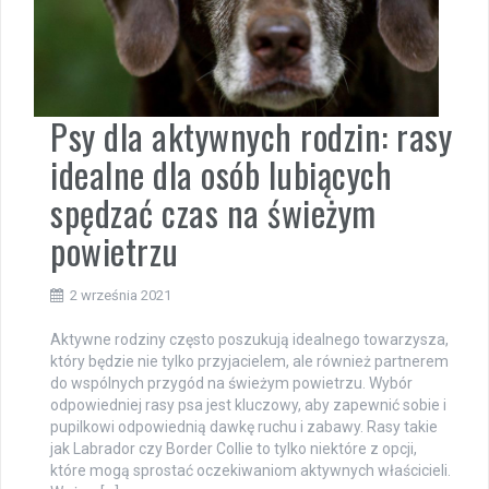
Psy dla aktywnych rodzin: rasy
idealne dla osób lubiących
spędzać czas na świeżym
powietrzu
2 września 2021
Aktywne rodziny często poszukują idealnego towarzysza,
który będzie nie tylko przyjacielem, ale również partnerem
do wspólnych przygód na świeżym powietrzu. Wybór
odpowiedniej rasy psa jest kluczowy, aby zapewnić sobie i
pupilkowi odpowiednią dawkę ruchu i zabawy. Rasy takie
jak Labrador czy Border Collie to tylko niektóre z opcji,
które mogą sprostać oczekiwaniom aktywnych właścicieli.