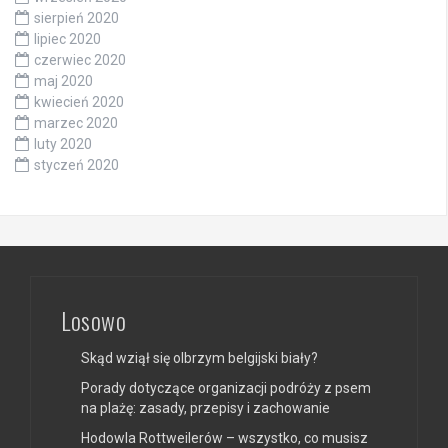
sierpień 2020
lipiec 2020
czerwiec 2020
maj 2020
kwiecień 2020
marzec 2020
luty 2020
styczeń 2020
Losowo
Skąd wziął się olbrzym belgijski biały?
Porady dotyczące organizacji podróży z psem
na plażę: zasady, przepisy i zachowanie
Hodowla Rottweilerów – wszystko, co musisz