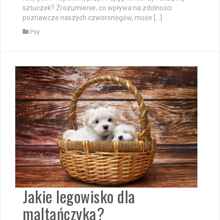
sztuczek? Zrozumienie, co wpływa na zdolności
poznawcze naszych czworonogów, może […]
Psy
Jakie legowisko dla
maltańczyka?