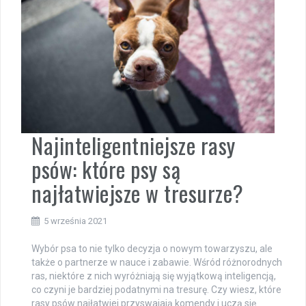
Najinteligentniejsze rasy
psów: które psy są
najłatwiejsze w tresurze?
5 września 2021
Wybór psa to nie tylko decyzja o nowym towarzyszu, ale
także o partnerze w nauce i zabawie. Wśród różnorodnych
ras, niektóre z nich wyróżniają się wyjątkową inteligencją,
co czyni je bardziej podatnymi na tresurę. Czy wiesz, które
rasy psów najłatwiej przyswajają komendy i uczą się