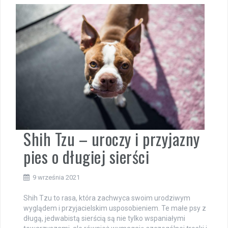
Shih Tzu – uroczy i przyjazny
pies o długiej sierści
9 września 2021
Shih Tzu to rasa, która zachwyca swoim urodziwym
wyglądem i przyjacielskim usposobieniem. Te małe psy z
długą, jedwabistą sierścią są nie tylko wspaniałymi