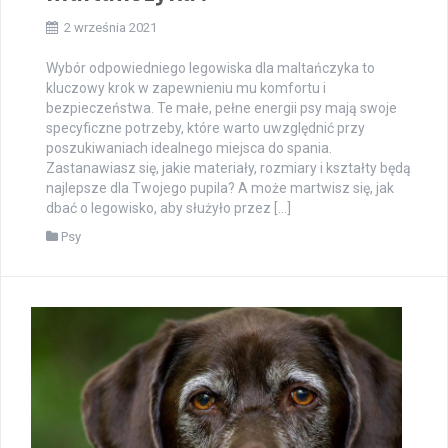
2 września 2021
Wybór odpowiedniego legowiska dla maltańczyka to
kluczowy krok w zapewnieniu mu komfortu i
bezpieczeństwa. Te małe, pełne energii psy mają swoje
specyficzne potrzeby, które warto uwzględnić przy
poszukiwaniach idealnego miejsca do spania.
Zastanawiasz się, jakie materiały, rozmiary i kształty będą
najlepsze dla Twojego pupila? A może martwisz się, jak
dbać o legowisko, aby służyło przez […]
Psy