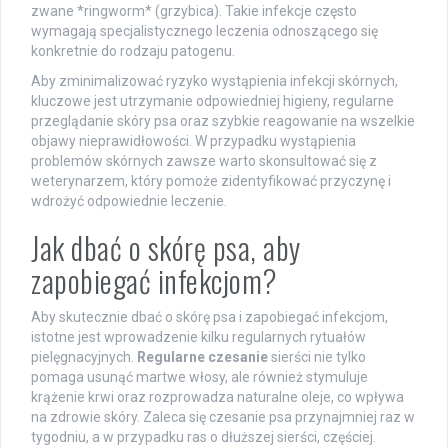
zwane *ringworm* (grzybica). Takie infekcje często
wymagają specjalistycznego leczenia odnoszącego się
konkretnie do rodzaju patogenu.
Aby zminimalizować ryzyko wystąpienia infekcji skórnych,
kluczowe jest utrzymanie odpowiedniej higieny, regularne
przeglądanie skóry psa oraz szybkie reagowanie na wszelkie
objawy nieprawidłowości. W przypadku wystąpienia
problemów skórnych zawsze warto skonsultować się z
weterynarzem, który pomoże zidentyfikować przyczynę i
wdrożyć odpowiednie leczenie.
Jak dbać o skórę psa, aby
zapobiegać infekcjom?
Aby skutecznie dbać o skórę psa i zapobiegać infekcjom,
istotne jest wprowadzenie kilku regularnych rytuałów
pielęgnacyjnych.
Regularne czesanie
sierści nie tylko
pomaga usunąć martwe włosy, ale również stymuluje
krążenie krwi oraz rozprowadza naturalne oleje, co wpływa
na zdrowie skóry. Zaleca się czesanie psa przynajmniej raz w
tygodniu, a w przypadku ras o dłuższej sierści, częściej.