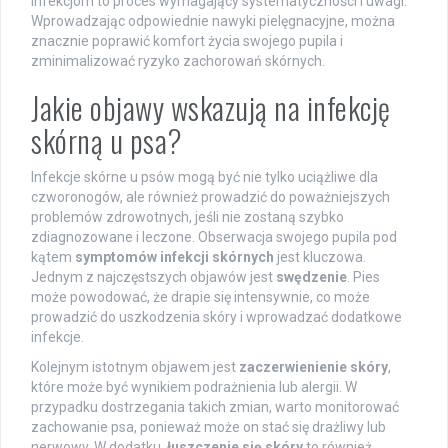
infekcjom to proces wymagający systematyczności i uwagi.
Wprowadzając odpowiednie nawyki pielęgnacyjne, można
znacznie poprawić komfort życia swojego pupila i
zminimalizować ryzyko zachorowań skórnych.
Jakie objawy wskazują na infekcję
skórną u psa?
Infekcje skórne u psów mogą być nie tylko uciążliwe dla
czworonogów, ale również prowadzić do poważniejszych
problemów zdrowotnych, jeśli nie zostaną szybko
zdiagnozowane i leczone. Obserwacja swojego pupila pod
kątem
symptomów infekcji skórnych
jest kluczowa.
Jednym z najczęstszych objawów jest
swędzenie
. Pies
może powodować, że drapie się intensywnie, co może
prowadzić do uszkodzenia skóry i wprowadzać dodatkowe
infekcje.
Kolejnym istotnym objawem jest
zaczerwienienie skóry
,
które może być wynikiem podrażnienia lub alergii. W
przypadku dostrzegania takich zmian, warto monitorować
zachowanie psa, ponieważ może on stać się drażliwy lub
nerwowy. W dodatku,
łuszczenie się skóry
to również