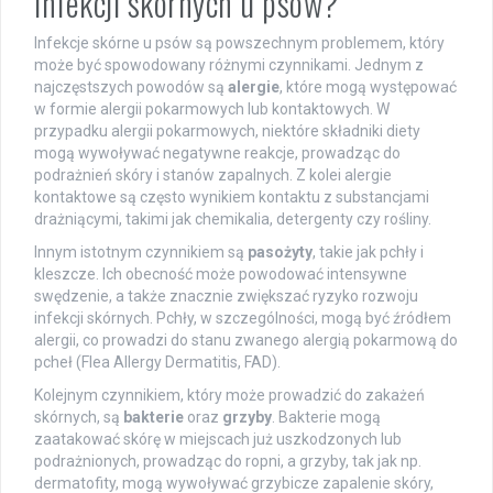
infekcji skórnych u psów?
Infekcje skórne u psów są powszechnym problemem, który
może być spowodowany różnymi czynnikami. Jednym z
najczęstszych powodów są
alergie
, które mogą występować
w formie alergii pokarmowych lub kontaktowych. W
przypadku alergii pokarmowych, niektóre składniki diety
mogą wywoływać negatywne reakcje, prowadząc do
podrażnień skóry i stanów zapalnych. Z kolei alergie
kontaktowe są często wynikiem kontaktu z substancjami
drażniącymi, takimi jak chemikalia, detergenty czy rośliny.
Innym istotnym czynnikiem są
pasożyty
, takie jak pchły i
kleszcze. Ich obecność może powodować intensywne
swędzenie, a także znacznie zwiększać ryzyko rozwoju
infekcji skórnych. Pchły, w szczególności, mogą być źródłem
alergii, co prowadzi do stanu zwanego alergią pokarmową do
pcheł (Flea Allergy Dermatitis, FAD).
Kolejnym czynnikiem, który może prowadzić do zakażeń
skórnych, są
bakterie
oraz
grzyby
. Bakterie mogą
zaatakować skórę w miejscach już uszkodzonych lub
podrażnionych, prowadząc do ropni, a grzyby, tak jak np.
dermatofity, mogą wywoływać grzybicze zapalenie skóry,