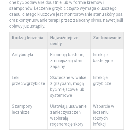
one być podawane doustnie lub w formie kremów i
szamponów. Leczenie grzybic często wymaga dłuższego
czasu, dlatego kluczowe jest monitorowanie stanu skóry psa
oraz kontynuowanie terapii przez zalecany okres, nawet jeśli
objawy już ustąpiły.
Rodzaj leczenia
Najważniejsze
Zastosowanie
cechy
Antybiotyki
Eliminują bakterie,
Infekcje
zmniejszają stan
bakteryjne
zapalny
Leki
Skuteczne w walce
Infekcje
przeciwgrzybicze
z grzybami, mogą
grzybicze
być miejscowe lub
systemowe
Szampony
Ułatwiają usuwanie
Wsparcie w
lecznicze
zanieczyszczeń i
leczeniu
wspierają
różnych
regenerację skóry
infekcji