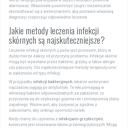
sierść twojego psa wypada w dużych ilościach, powinna
alarmować. Właściciele powinni być czujni i niezwłocznie
skonsultować się z weterynarzem, aby postawić właściwą
diagnozę i rozpocząć odpowiednie leczenie.
Jakie metody leczenia infekcji
skórnych są najskuteczniejsze?
Leczenie infekcji skórnych u psów jest procesem, który w
dużej mierze zależy od przyczyny problemu. Infekcje skórne
mogą być wywołane przez bakterie, grzyby, a także alergie
czy pasożyty. Oto najskuteczniejsze metody terapeutyczne
w zależności od typu infekcji.
W przypadku
infekcji bakteryjnych
, lekarze weterynarii
najczęściej sięgają po antybiotyki. Te leki pomagają w
eliminacji bakterii odpowiedzialnych za zakażenie, co
przyczynia się do szybszego gojenia ran i zmniejszenia stanu
zapalnego. Ważne jest, aby zażywać je zgodnie z
zaleceniami, aby uniknąć oporności na leki.
Kiedy mamy do czynienia z
infekcjami grzybiczymi
,
konieczne jest stosowanie leków przeciwgrzybiczych. Mogą