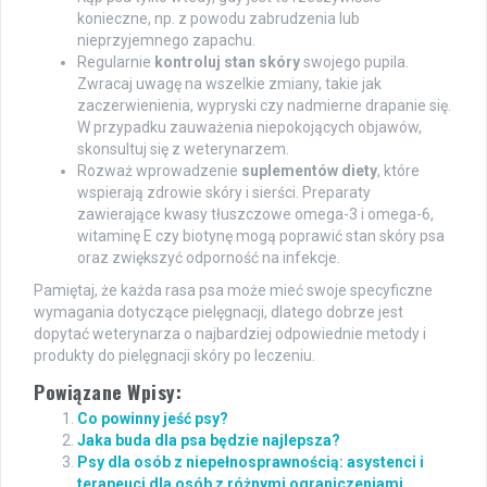
konieczne, np. z powodu zabrudzenia lub
nieprzyjemnego zapachu.
Regularnie
kontroluj stan skóry
swojego pupila.
Zwracaj uwagę na wszelkie zmiany, takie jak
zaczerwienienia, wypryski czy nadmierne drapanie się.
W przypadku zauważenia niepokojących objawów,
skonsultuj się z weterynarzem.
Rozważ wprowadzenie
suplementów diety
, które
wspierają zdrowie skóry i sierści. Preparaty
zawierające kwasy tłuszczowe omega-3 i omega-6,
witaminę E czy biotynę mogą poprawić stan skóry psa
oraz zwiększyć odporność na infekcje.
Pamiętaj, że każda rasa psa może mieć swoje specyficzne
wymagania dotyczące pielęgnacji, dlatego dobrze jest
dopytać weterynarza o najbardziej odpowiednie metody i
produkty do pielęgnacji skóry po leczeniu.
Powiązane Wpisy:
Co powinny jeść psy?
Jaka buda dla psa będzie najlepsza?
Psy dla osób z niepełnosprawnością: asystenci i
terapeuci dla osób z różnymi ograniczeniami