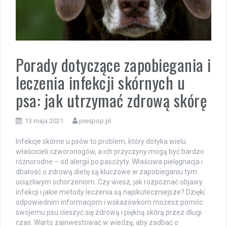
Porady dotyczące zapobiegania i
leczenia infekcji skórnych u
psa: jak utrzymać zdrową skórę
13 maja 2021
piespop.pl
Infekcje skórne u psów to problem, który dotyka wielu
właścicieli czworonogów, a ich przyczyny mogą być bardzo
różnorodne – od alergii po pasożyty. Właściwa pielęgnacja i
dbałość o zdrową dietę są kluczowe w zapobieganiu tym
uciążliwym schorzeniom. Czy wiesz, jak rozpoznać objawy
infekcji i jakie metody leczenia są najskuteczniejsze? Dzięki
odpowiednim informacjom i wskazówkom możesz pomóc
swojemu psu cieszyć się zdrową i piękną skórą przez długi
czas. Warto zainwestować w wiedzę, aby zadbać o