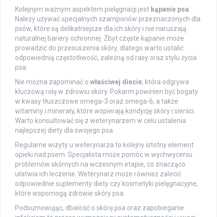
Kolejnym ważnym aspektem pielęgnacji jest
kąpanie psa
.
Należy używać specjalnych szamponów przeznaczonych dla
psów, które są delikatniejsze dla ich skóry i nie naruszają
naturalnej bariery ochronnej. Zbyt częste kąpanie może
prowadzić do przesuszenia skóry, dlatego warto ustalić
odpowiednią częstotliwość, zależną od rasy oraz stylu życia
psa.
Nie można zapominać o
właściwej diecie
, która odgrywa
kluczową rolę w zdrowiu skóry. Pokarm powinien być bogaty
w kwasy tłuszczowe omega-3 oraz omega-6, a także
witaminy i minerały, które wspierają kondycję skóry i sierści.
Warto konsultować się z weterynarzem w celu ustalenia
najlepszej diety dla swojego psa.
Regularne wizyty u weterynarza to kolejny istotny element
opieki nad psem. Specjalista może pomóc w wychwyceniu
problemów skórnych na wczesnym etapie, co znacząco
ułatwia ich leczenie. Weterynarz może również zalecić
odpowiednie suplementy diety czy kosmetyki pielęgnacyjne,
które wspomogą zdrowie skóry psa.
Podsumowując, dbałość o skórę psa oraz zapobieganie