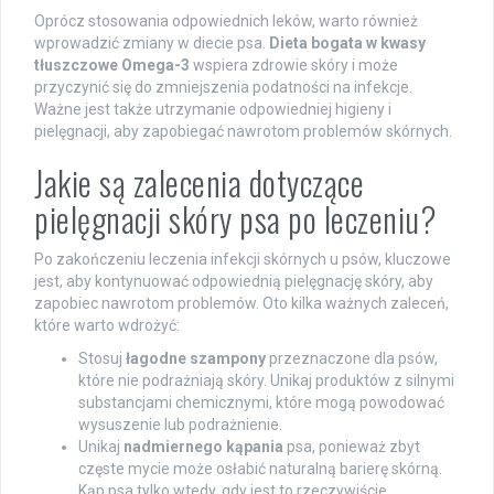
Oprócz stosowania odpowiednich leków, warto również
wprowadzić zmiany w diecie psa.
Dieta bogata w kwasy
tłuszczowe Omega-3
wspiera zdrowie skóry i może
przyczynić się do zmniejszenia podatności na infekcje.
Ważne jest także utrzymanie odpowiedniej higieny i
pielęgnacji, aby zapobiegać nawrotom problemów skórnych.
Jakie są zalecenia dotyczące
pielęgnacji skóry psa po leczeniu?
Po zakończeniu leczenia infekcji skórnych u psów, kluczowe
jest, aby kontynuować odpowiednią pielęgnację skóry, aby
zapobiec nawrotom problemów. Oto kilka ważnych zaleceń,
które warto wdrożyć:
Stosuj
łagodne szampony
przeznaczone dla psów,
które nie podrażniają skóry. Unikaj produktów z silnymi
substancjami chemicznymi, które mogą powodować
wysuszenie lub podrażnienie.
Unikaj
nadmiernego kąpania
psa, ponieważ zbyt
częste mycie może osłabić naturalną barierę skórną.
Kąp psa tylko wtedy, gdy jest to rzeczywiście