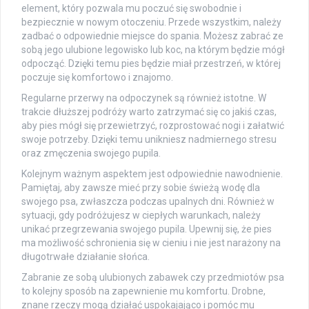
element, który pozwala mu poczuć się swobodnie i
bezpiecznie w nowym otoczeniu. Przede wszystkim, należy
zadbać o odpowiednie miejsce do spania. Możesz zabrać ze
sobą jego ulubione legowisko lub koc, na którym będzie mógł
odpocząć. Dzięki temu pies będzie miał przestrzeń, w której
poczuje się komfortowo i znajomo.
Regularne przerwy na odpoczynek są również istotne. W
trakcie dłuższej podróży warto zatrzymać się co jakiś czas,
aby pies mógł się przewietrzyć, rozprostować nogi i załatwić
swoje potrzeby. Dzięki temu unikniesz nadmiernego stresu
oraz zmęczenia swojego pupila.
Kolejnym ważnym aspektem jest odpowiednie nawodnienie.
Pamiętaj, aby zawsze mieć przy sobie świeżą wodę dla
swojego psa, zwłaszcza podczas upalnych dni. Również w
sytuacji, gdy podróżujesz w ciepłych warunkach, należy
unikać przegrzewania swojego pupila. Upewnij się, że pies
ma możliwość schronienia się w cieniu i nie jest narażony na
długotrwałe działanie słońca.
Zabranie ze sobą ulubionych zabawek czy przedmiotów psa
to kolejny sposób na zapewnienie mu komfortu. Drobne,
znane rzeczy mogą działać uspokajająco i pomóc mu