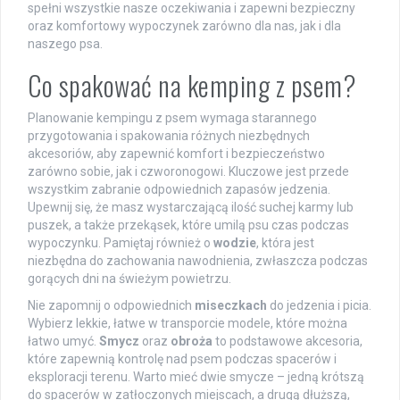
spełni wszystkie nasze oczekiwania i zapewni bezpieczny
oraz komfortowy wypoczynek zarówno dla nas, jak i dla
naszego psa.
Co spakować na kemping z psem?
Planowanie kempingu z psem wymaga starannego
przygotowania i spakowania różnych niezbędnych
akcesoriów, aby zapewnić komfort i bezpieczeństwo
zarówno sobie, jak i czworonogowi. Kluczowe jest przede
wszystkim zabranie odpowiednich zapasów jedzenia.
Upewnij się, że masz wystarczającą ilość suchej karmy lub
puszek, a także przekąsek, które umilą psu czas podczas
wypoczynku. Pamiętaj również o
wodzie
, która jest
niezbędna do zachowania nawodnienia, zwłaszcza podczas
gorących dni na świeżym powietrzu.
Nie zapomnij o odpowiednich
miseczkach
do jedzenia i picia.
Wybierz lekkie, łatwe w transporcie modele, które można
łatwo umyć.
Smycz
oraz
obroża
to podstawowe akcesoria,
które zapewnią kontrolę nad psem podczas spacerów i
eksploracji terenu. Warto mieć dwie smycze – jedną krótszą
do spacerów w zatłoczonych miejscach, a drugą dłuższą,