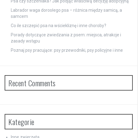
Psa czy szczeniaka? Jak podjąć właściwą decyzję adopcyjną
Labrador waga dorosłego psa – różnica między samicą, a
samcem
Co ile szczepić psa na wściekliznę i inne choroby?
Porady dotyczące zwiedzania z psem: miejsca, atrakcje i
zasady wstępu
Poznaj psy pracujące: psy przewodniki, psy policyjne i inne
Recent Comments
Kategorie
Inne zwierzęta