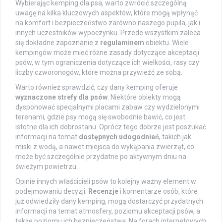
Wybierając kemping dla psa, warto zwrócić szczególną
uwagę na kilka kluczowych aspektów, które mogą wpłynąć
na komfort i bezpieczeństwo zarówno naszego pupila, jak i
innych uczestników wypoczynku. Przede wszystkim zaleca
się dokładne zapoznanie z
regulaminem
obiektu. Wiele
kempingów może mieć różne zasady dotyczące akceptacji
psów, w tym ograniczenia dotyczące ich wielkości, rasy czy
liczby czworonogów, które można przywieźć ze sobą.
Warto również sprawdzić, czy dany kemping oferuje
wyznaczone strefy dla psów
. Niektóre obiekty mogą
dysponować specjalnymi placami zabaw czy wydzielonymi
terenami, gdzie psy mogą się swobodnie bawić, co jest
istotne dla ich dobrostanu. Oprócz tego dobrze jest poszukać
informacji na temat
dostępnych udogodnień
, takich jak
miski z wodą, a nawet miejsca do wykąpania zwierząt, co
może być szczególnie przydatne po aktywnym dniu na
świeżym powietrzu.
Opinie innych właścicieli psów to kolejny ważny element w
podejmowaniu decyzji.
Recenzje
i komentarze osób, które
już odwiedziły dany kemping, mogą dostarczyć przydatnych
informacji na temat atmosfery, poziomu akceptacji psów, a
także poziomu ich bezpieczeństwa. Na forach internetowych