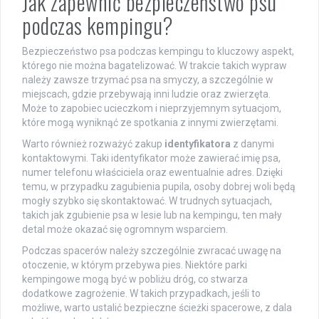
Jak zapewnić bezpieczeństwo psu
podczas kempingu?
Bezpieczeństwo psa podczas kempingu to kluczowy aspekt,
którego nie można bagatelizować. W trakcie takich wypraw
należy zawsze trzymać psa na smyczy, a szczególnie w
miejscach, gdzie przebywają inni ludzie oraz zwierzęta.
Może to zapobiec ucieczkom i nieprzyjemnym sytuacjom,
które mogą wyniknąć ze spotkania z innymi zwierzętami.
Warto również rozważyć zakup
identyfikatora
z danymi
kontaktowymi. Taki identyfikator może zawierać imię psa,
numer telefonu właściciela oraz ewentualnie adres. Dzięki
temu, w przypadku zagubienia pupila, osoby dobrej woli będą
mogły szybko się skontaktować. W trudnych sytuacjach,
takich jak zgubienie psa w lesie lub na kempingu, ten mały
detal może okazać się ogromnym wsparciem.
Podczas spacerów należy szczególnie zwracać uwagę na
otoczenie, w którym przebywa pies. Niektóre parki
kempingowe mogą być w pobliżu dróg, co stwarza
dodatkowe zagrożenie. W takich przypadkach, jeśli to
możliwe, warto ustalić bezpieczne ścieżki spacerowe, z dala