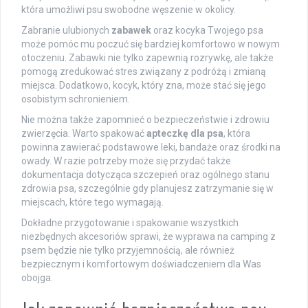
która umożliwi psu swobodne węszenie w okolicy.
Zabranie ulubionych
zabawek
oraz kocyka Twojego psa
może pomóc mu poczuć się bardziej komfortowo w nowym
otoczeniu. Zabawki nie tylko zapewnią rozrywkę, ale także
pomogą zredukować stres związany z podróżą i zmianą
miejsca. Dodatkowo, kocyk, który zna, może stać się jego
osobistym schronieniem.
Nie można także zapomnieć o bezpieczeństwie i zdrowiu
zwierzęcia. Warto spakować
apteczkę dla psa
, która
powinna zawierać podstawowe leki, bandaże oraz środki na
owady. W razie potrzeby może się przydać także
dokumentacja dotycząca szczepień oraz ogólnego stanu
zdrowia psa, szczególnie gdy planujesz zatrzymanie się w
miejscach, które tego wymagają.
Dokładne przygotowanie i spakowanie wszystkich
niezbędnych akcesoriów sprawi, że wyprawa na camping z
psem będzie nie tylko przyjemnością, ale również
bezpiecznym i komfortowym doświadczeniem dla Was
obojga.