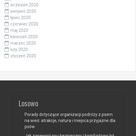
wrzesień 2020
sierpień 2020
lipiec 2020
czerwiec 2020
maj 2020
kwiecień 2020
marzec 2020
luty 2020
styczeń 2020
Losowo
Porady dotyczące organizacji podróży z psem
na wieś: atrakcje, natura i miejsca przyjazne dla
psów
Jak zapewnić psu bezpieczny i komfortowy lot