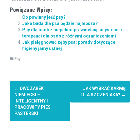
Powiązane Wpisy:
Co powinny jeść psy?
Jaka buda dla psa będzie najlepsza?
Psy dla osób z niepełnosprawnością: asystenci i
terapeuci dla osób z różnymi ograniczeniami
Jak pielęgnować zęby psa: porady dotyczące
higieny jamy ustnej
Psy
Post
←
OWCZAREK
JAK WYBRAĆ KARMĘ
navigation
NIEMIECKI –
DLA SZCZENIAKA?
→
INTELIGENTNY I
PRACOWITY PIES
PASTERSKI