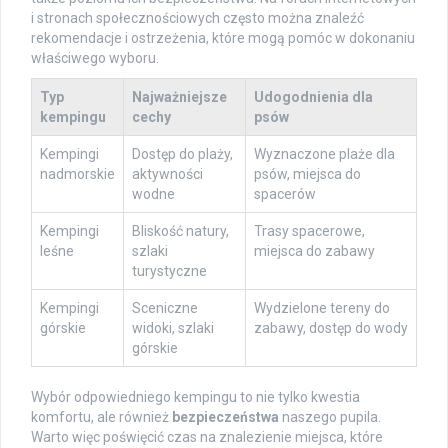
i stronach społecznościowych często można znaleźć
rekomendacje i ostrzeżenia, które mogą pomóc w dokonaniu
właściwego wyboru.
Typ
Najważniejsze
Udogodnienia dla
kempingu
cechy
psów
Kempingi
Dostęp do plaży,
Wyznaczone plaże dla
nadmorskie
aktywności
psów, miejsca do
wodne
spacerów
Kempingi
Bliskość natury,
Trasy spacerowe,
leśne
szlaki
miejsca do zabawy
turystyczne
Kempingi
Sceniczne
Wydzielone tereny do
górskie
widoki, szlaki
zabawy, dostęp do wody
górskie
Wybór odpowiedniego kempingu to nie tylko kwestia
komfortu, ale również
bezpieczeństwa
naszego pupila.
Warto więc poświęcić czas na znalezienie miejsca, które