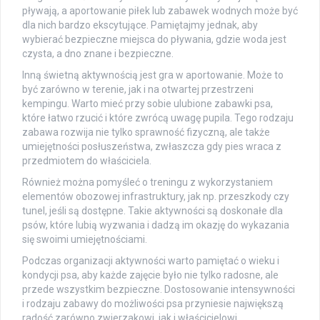
pływają, a aportowanie piłek lub zabawek wodnych może być
dla nich bardzo ekscytujące. Pamiętajmy jednak, aby
wybierać bezpieczne miejsca do pływania, gdzie woda jest
czysta, a dno znane i bezpieczne.
Inną świetną aktywnością jest gra w aportowanie. Może to
być zarówno w terenie, jak i na otwartej przestrzeni
kempingu. Warto mieć przy sobie ulubione zabawki psa,
które łatwo rzucić i które zwrócą uwagę pupila. Tego rodzaju
zabawa rozwija nie tylko sprawność fizyczną, ale także
umiejętności posłuszeństwa, zwłaszcza gdy pies wraca z
przedmiotem do właściciela.
Również można pomyśleć o treningu z wykorzystaniem
elementów obozowej infrastruktury, jak np. przeszkody czy
tunel, jeśli są dostępne. Takie aktywności są doskonałe dla
psów, które lubią wyzwania i dadzą im okazję do wykazania
się swoimi umiejętnościami.
Podczas organizacji aktywności warto pamiętać o wieku i
kondycji psa, aby każde zajęcie było nie tylko radosne, ale
przede wszystkim bezpieczne. Dostosowanie intensywności
i rodzaju zabawy do możliwości psa przyniesie największą
radość zarówno zwierzakowi, jak i właścicielowi.