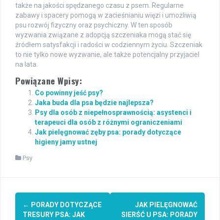
także na jakości spędzanego czasu z psem. Regularne
zabawy i spacery pomogą w zacieśnianiu więzi i umożliwią
psu rozwój fizyczny oraz psychiczny. W ten sposób
wyzwania związane z adopcją szczeniaka mogą stać się
źródłem satysfakcji i radości w codziennym życiu. Szczeniak
to nie tylko nowe wyzwanie, ale także potencjalny przyjaciel
na lata.
Powiązane Wpisy:
Co powinny jeść psy?
Jaka buda dla psa będzie najlepsza?
Psy dla osób z niepełnosprawnością: asystenci i
terapeuci dla osób z różnymi ograniczeniami
Jak pielęgnować zęby psa: porady dotyczące
higieny jamy ustnej
Psy
Post
←
PORADY DOTYCZĄCE
JAK PIELĘGNOWAĆ
navigation
TRESURY PSA: JAK
SIERŚĆ U PSA: PORADY