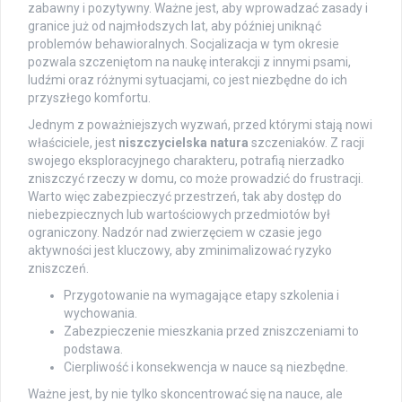
zabawny i pozytywny. Ważne jest, aby wprowadzać zasady i
granice już od najmłodszych lat, aby później uniknąć
problemów behawioralnych. Socjalizacja w tym okresie
pozwala szczeniętom na naukę interakcji z innymi psami,
ludźmi oraz różnymi sytuacjami, co jest niezbędne do ich
przyszłego komfortu.
Jednym z poważniejszych wyzwań, przed którymi stają nowi
właściciele, jest
niszczycielska natura
szczeniaków. Z racji
swojego eksploracyjnego charakteru, potrafią nierzadko
zniszczyć rzeczy w domu, co może prowadzić do frustracji.
Warto więc zabezpieczyć przestrzeń, tak aby dostęp do
niebezpiecznych lub wartościowych przedmiotów był
ograniczony. Nadzór nad zwierzęciem w czasie jego
aktywności jest kluczowy, aby zminimalizować ryzyko
zniszczeń.
Przygotowanie na wymagające etapy szkolenia i
wychowania.
Zabezpieczenie mieszkania przed zniszczeniami to
podstawa.
Cierpliwość i konsekwencja w nauce są niezbędne.
Ważne jest, by nie tylko skoncentrować się na nauce, ale