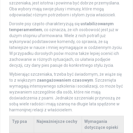
szczeniaka, jest istotna i powinna być dobrze przemyślana.
Oba wybory mają swoje plusy i minusy, które mogą
odpowiadać różnym potrzebom i stylom życia właścicieli.
Dorosłe psy często charakteryzują się
ustabilizowanym
temperamentem
, co oznacza, że ich osobowość jest już w
dużym stopniu uformowana. Wiele z nich potrafi już
wykonywać podstawowe komendy, co sprawia, że są
łatwiejsze w nauce i mniej wymagające w codziennym życiu.
W przypadku dorosłych psów można także lepiej ocenić ich
zachowanie w różnych sytuacjach, co ułatwia podjęcie
decyzji, czy dany pies pasuje do konkretnego stylu życia.
Wybierając szczeniaka, trzeba być świadomym, że wiąże się
to z większym
zaangażowaniem czasowym
. Szczenięta
wymagają intensywnego szkolenia i socializacji, co może być
wyzwaniem szczególnie dla osób, które nie mają
doświadczenia z psami. Jednakże szczeniaki przynoszą ze
sobą wiele radości i mają szansę na długie lata spędzone w
harmonijnej relacji z właścicielem.
Typ psa
Najważniejsze cechy
Wymagania
dotyczące opieki