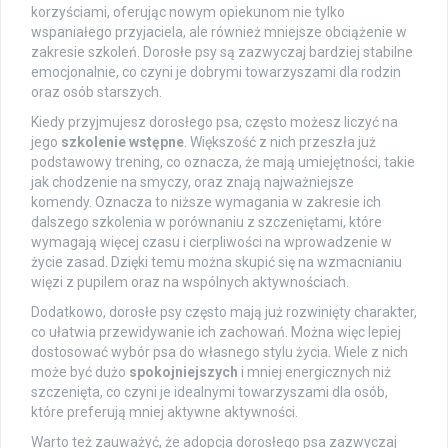
korzyściami, oferując nowym opiekunom nie tylko
wspaniałego przyjaciela, ale również mniejsze obciążenie w
zakresie szkoleń. Dorosłe psy są zazwyczaj bardziej stabilne
emocjonalnie, co czyni je dobrymi towarzyszami dla rodzin
oraz osób starszych.
Kiedy przyjmujesz dorosłego psa, często możesz liczyć na
jego
szkolenie wstępne
. Większość z nich przeszła już
podstawowy trening, co oznacza, że mają umiejętności, takie
jak chodzenie na smyczy, oraz znają najważniejsze
komendy. Oznacza to niższe wymagania w zakresie ich
dalszego szkolenia w porównaniu z szczeniętami, które
wymagają więcej czasu i cierpliwości na wprowadzenie w
życie zasad. Dzięki temu można skupić się na wzmacnianiu
więzi z pupilem oraz na wspólnych aktywnościach.
Dodatkowo, dorosłe psy często mają już rozwinięty charakter,
co ułatwia przewidywanie ich zachowań. Można więc lepiej
dostosować wybór psa do własnego stylu życia. Wiele z nich
może być dużo
spokojniejszych
i mniej energicznych niż
szczenięta, co czyni je idealnymi towarzyszami dla osób,
które preferują mniej aktywne aktywności.
Warto też zauważyć, że adopcja dorosłego psa zazwyczaj