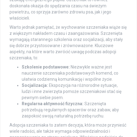
doskonała okazja do spędzania czasu na świeżym
powietrzu, co sprzyja zarówno zdrowiu psa, jak i jego
właścicieli.
Warto jednak pamiętać, że wychowanie szczeniaka wiąże się
z większym nakładem czasu i zaangażowania. Szczenięta
wymagają starannego szkolenia oraz socjalizacji, aby stały
się dobrze przystosowane i zrównoważone. Kluczowe
aspekty, na które warto zwrócić uwagę podczas adopcji
szczeniaka, to:
Szkolenie podstawowe:
Niezwykle ważne jest
nauczenie szczeniaka podstawowych komend, co
ułatwia codzienną komunikację i wspólne życie.
Socjalizacja:
Ekspozycja na różnorodne sytuacje,
ludzi i inne zwierzęta pomoże szczeniakowi stać się
pewnym siebie psem.
Regularna aktywność fizyczna:
Szczenięta
potrzebują regularnych spacerów oraz zabaw, aby
zaspokoić swoją naturalną potrzebę ruchu.
Adopcja szczeniaka to zatem decyzja, która może przynieść
wiele radości, ale także wymaga odpowiedzialności i