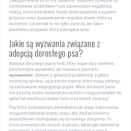
zaangażowania ze strony opiekuna. Właściwe podejście do
wychowania szczeniaka może zaowocować wyjątkową
relacją, która trwa latami. Każdy dzień spędzony z pupilem
przynosi nowe doświadczenia i wspólne chwile, które są
bezcenne. Szczeniak to nie tylko zwierzę, ale także
prawdziwy przyjaciel, który wzbogaca życie.
Jakie są wyzwania związane z
adopcją dorosłego psa?
Adopcja dorosłego psa to krok, który wiąże się z wieloma
pozytywnymi aspektami, ale również z pewnymi
wyzwaniami
. Jednym z głównych problemów, z jakimi
można się spotkać, są przeszłe traumy, które mogą wpłynąć
na zachowanie adopcyjnego pupila. Wiele dorosłych psów
ma za sobą trudne doświadczenia, które mogą prowadzić do
lęków lub nieufności wobec ludzi oraz innych zwierząt.
Psy, które doświadczyły zaniedbania lub złego traktowania,
mogą potrzebować więcej czasu, aby zaufać nowemu
właścicielowi i dostosować się do nowego otoczenia. To
może prowadzić do różnych trudności, takich jak nadmierna
ostrożność, a nawet agresywne zachowanie w obliczu