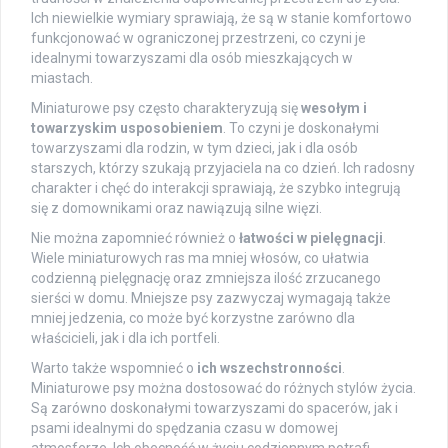
Ich niewielkie wymiary sprawiają, że są w stanie komfortowo
funkcjonować w ograniczonej przestrzeni, co czyni je
idealnymi towarzyszami dla osób mieszkających w
miastach.
Miniaturowe psy często charakteryzują się
wesołym i
towarzyskim usposobieniem
. To czyni je doskonałymi
towarzyszami dla rodzin, w tym dzieci, jak i dla osób
starszych, którzy szukają przyjaciela na co dzień. Ich radosny
charakter i chęć do interakcji sprawiają, że szybko integrują
się z domownikami oraz nawiązują silne więzi.
Nie można zapomnieć również o
łatwości w pielęgnacji
.
Wiele miniaturowych ras ma mniej włosów, co ułatwia
codzienną pielęgnację oraz zmniejsza ilość zrzucanego
sierści w domu. Mniejsze psy zazwyczaj wymagają także
mniej jedzenia, co może być korzystne zarówno dla
właścicieli, jak i dla ich portfeli.
Warto także wspomnieć o
ich wszechstronności
.
Miniaturowe psy można dostosować do różnych stylów życia.
Są zarówno doskonałymi towarzyszami do spacerów, jak i
psami idealnymi do spędzania czasu w domowej