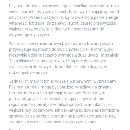
Psy miniaturowe, mimo swojego niewielkiego wzrostu, mają
wiele charakterystycznych cech, które wyróżniają je spośród
innych ras. Przede wszystkim, są to zwierzęta pełne energii i
witalności. Ich zapał do zabawy i ruchu często przewyższa
większe rasy, co czyni je idealnymi towarzyszami do
aktywnego stylu życia.
Wiele ras psów miniaturowych jest bardzo towarzyskich i
przywiązuje się mocno do swoich właścicieli. Potrafią być
niezwykle oddane i często wymagają dużo uwagi i interakcji.
Taka bliskość do ludzi sprawia, że są one doskonałymi
zwierzętami domowymi, które dobrze odnajdują się w
rodzinnych układach.
Jednak ich mały rozmiar wiąże się z pewnymi wyzwaniami.
Psy miniaturowe mogą być bardziej wrażliwe na zmiany
temperatury oraz na sytuacje stresowe. Warto o tym
pamiętać, gdyż ich małe ciała mogą nie być w stanie
regulować temperatury w takich samych warunkach, jak
większe psy. Dodatkowo, ich delikatna budowa anatomiczna
sprawia, że są bardziej podatne na pewne kontuzje i urazy,
zwłaszcza w czasie zabawy z większymi psami.