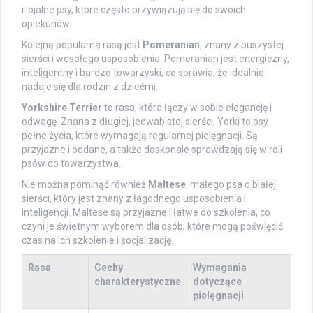
i lojalne psy, które często przywiązują się do swoich
opiekunów.
Kolejną popularną rasą jest
Pomeranian
, znany z puszystej
sierści i wesołego usposobienia. Pomeranian jest energiczny,
inteligentny i bardzo towarzyski, co sprawia, że idealnie
nadaje się dla rodzin z dziećmi.
Yorkshire Terrier
to rasa, która łączy w sobie elegancję i
odwagę. Znana z długiej, jedwabistej sierści, Yorki to psy
pełne życia, które wymagają regularnej pielęgnacji. Są
przyjazne i oddane, a także doskonale sprawdzają się w roli
psów do towarzystwa.
Nie można pominąć również
Maltese
, małego psa o białej
sierści, który jest znany z łagodnego usposobienia i
inteligencji. Maltese są przyjazne i łatwe do szkolenia, co
czyni je świetnym wyborem dla osób, które mogą poświęcić
czas na ich szkolenie i socjalizację.
Rasa
Cechy
Wymagania
charakterystyczne
dotyczące
pielęgnacji