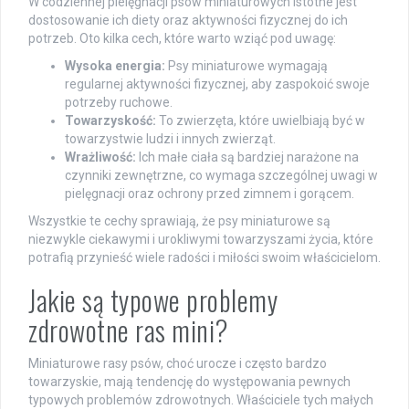
W codziennej pielęgnacji psów miniaturowych istotne jest
dostosowanie ich diety oraz aktywności fizycznej do ich
potrzeb. Oto kilka cech, które warto wziąć pod uwagę:
Wysoka energia:
Psy miniaturowe wymagają
regularnej aktywności fizycznej, aby zaspokoić swoje
potrzeby ruchowe.
Towarzyskość:
To zwierzęta, które uwielbiają być w
towarzystwie ludzi i innych zwierząt.
Wrażliwość:
Ich małe ciała są bardziej narażone na
czynniki zewnętrzne, co wymaga szczególnej uwagi w
pielęgnacji oraz ochrony przed zimnem i gorącem.
Wszystkie te cechy sprawiają, że psy miniaturowe są
niezwykle ciekawymi i urokliwymi towarzyszami życia, które
potrafią przynieść wiele radości i miłości swoim właścicielom.
Jakie są typowe problemy
zdrowotne ras mini?
Miniaturowe rasy psów, choć urocze i często bardzo
towarzyskie, mają tendencję do występowania pewnych
typowych problemów zdrowotnych. Właściciele tych małych