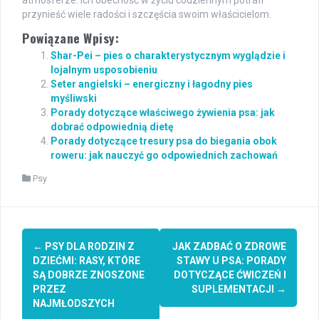
atmosferze. Ich obecność w życiu codziennym potrafi
przynieść wiele radości i szczęścia swoim właścicielom.
Powiązane Wpisy:
Shar-Pei – pies o charakterystycznym wyglądzie i
lojalnym usposobieniu
Seter angielski – energiczny i łagodny pies
myśliwski
Porady dotyczące właściwego żywienia psa: jak
dobrać odpowiednią dietę
Porady dotyczące tresury psa do biegania obok
roweru: jak nauczyć go odpowiednich zachowań
Psy
Post
←
PSY DLA RODZIN Z
JAK ZADBAĆ O ZDROWE
navigation
DZIEĆMI: RASY, KTÓRE
STAWY U PSA: PORADY
SĄ DOBRZE ZNOSZONE
DOTYCZĄCE ĆWICZEŃ I
PRZEZ
SUPLEMENTACJI
→
NAJMŁODSZYCH