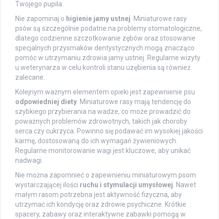
Twojego pupila.
Nie zapominaj o
higienie jamy ustnej
. Miniaturowe rasy
psów są szczególnie podatne na problemy stomatologiczne,
dlatego codzienne szczotkowanie zębów oraz stosowanie
specjalnych przysmaków dentystycznych mogą znacząco
pomóc w utrzymaniu zdrowia jamy ustnej. Regularne wizyty
u weterynarza w celu kontroli stanu uzębienia są również
zalecane.
Kolejnym ważnym elementem opieki jest zapewnienie psu
odpowiedniej diety
. Miniaturowe rasy mają tendencję do
szybkiego przybierania na wadze, co może prowadzić do
poważnych problemów zdrowotnych, takich jak choroby
serca czy cukrzyca. Powinno się podawać im wysokiej jakości
karmę, dostosowaną do ich wymagań żywieniowych.
Regularne monitorowanie wagi jest kluczowe, aby unikać
nadwagi.
Nie można zapomnieć o zapewnieniu miniaturowym psom
wystarczającej ilości
ruchu i stymulacji umysłowej
. Nawet
małym rasom potrzebna jest aktywność fizyczna, aby
utrzymać ich kondycję oraz zdrowie psychiczne. Krótkie
spacery, zabawy oraz interaktywne zabawki pomogą w