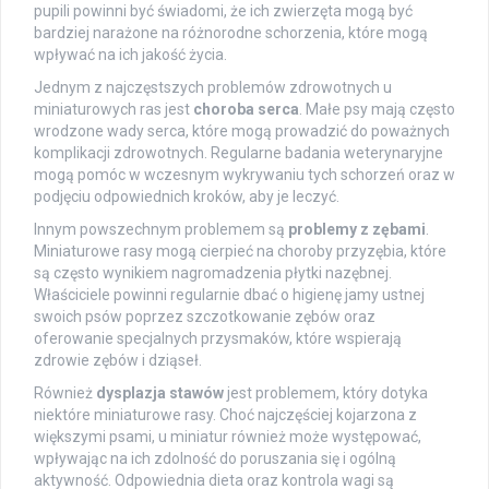
pupili powinni być świadomi, że ich zwierzęta mogą być
bardziej narażone na różnorodne schorzenia, które mogą
wpływać na ich jakość życia.
Jednym z najczęstszych problemów zdrowotnych u
miniaturowych ras jest
choroba serca
. Małe psy mają często
wrodzone wady serca, które mogą prowadzić do poważnych
komplikacji zdrowotnych. Regularne badania weterynaryjne
mogą pomóc w wczesnym wykrywaniu tych schorzeń oraz w
podjęciu odpowiednich kroków, aby je leczyć.
Innym powszechnym problemem są
problemy z zębami
.
Miniaturowe rasy mogą cierpieć na choroby przyzębia, które
są często wynikiem nagromadzenia płytki nazębnej.
Właściciele powinni regularnie dbać o higienę jamy ustnej
swoich psów poprzez szczotkowanie zębów oraz
oferowanie specjalnych przysmaków, które wspierają
zdrowie zębów i dziąseł.
Również
dysplazja stawów
jest problemem, który dotyka
niektóre miniaturowe rasy. Choć najczęściej kojarzona z
większymi psami, u miniatur również może występować,
wpływając na ich zdolność do poruszania się i ogólną
aktywność. Odpowiednia dieta oraz kontrola wagi są