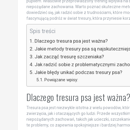
pupilem. Właściwie przeprowadzony trening wpływa na be
niepożądane zachowania. Warto poznać skuteczne meto
dowiedzieć się, jak radzić sobie z trudnościami, które mo
fascynującą podróż w świat tresury, która przyniesie korzyś
Spis treści
Dlaczego tresura psa jest ważna?
Jakie metody tresury psa są najskuteczniej
Jak zacząć tresurę szczeniaka?
Jak radzić sobie z problematycznymi zach
Jakie błędy unikać podczas tresury psa?
Powiązane wpisy:
Dlaczego tresura psa jest ważna
Tresura psa jest niezwykle istotna z wielu powodów, k
zwierzęcia, jak i otaczających go ludzi. Przede wszystki
niepożądanych zachowań, takich jak ucieczki, szczekan
te problemy, co zapewnia spokojniejsze i bardziej harmo