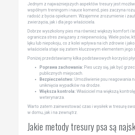
Jednym z najważniejszych aspektów tresury jest możliwo
wspólnym treningom i nauce komend, pies zaczyna rozumi
radość z bycia opiekunem. Wzajemne zrozumienie i zauf
zwierzęcia, jak i dla jego właściciela.
Dobrze wyszkolony pies ma również większy komfort i le
ogranicza stres związany z niepewnością. Wiele psów, 
lęku lub niepokoju, co z kolei wpływa na ich zdrowie i j
właściciela staje się zatem kluczowym elementem jego 
Poniżej przedstawiamy kilka podstawowych korzyści płyn
Poprawa zachowania:
Pies uczy się, jak być grze
publicznych miejscach.
Bezpieczeństwo:
Umożliwienie psu reagowania n
uniknięcia wypadków na drodze.
Większa kontrola:
Właściciel ma większą kontrolę 
weterynarza.
Warto zatem zainwestować czas i wysiłek w tresurę swo
w domu, jak i na zewnątrz.
Jakie metody tresury psa są najs