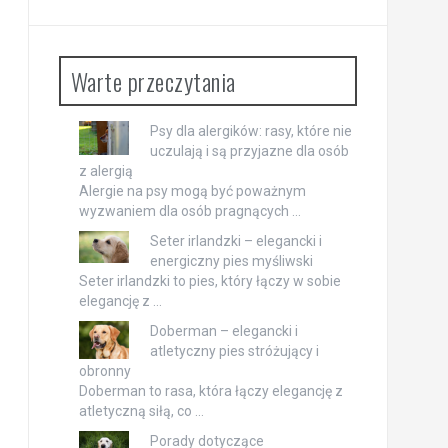
Warte przeczytania
Psy dla alergików: rasy, które nie
uczulają i są przyjazne dla osób
z alergią
Alergie na psy mogą być poważnym
wyzwaniem dla osób pragnących …
Seter irlandzki – elegancki i
energiczny pies myśliwski
Seter irlandzki to pies, który łączy w sobie
elegancję z …
Doberman – elegancki i
atletyczny pies stróżujący i
obronny
Doberman to rasa, która łączy elegancję z
atletyczną siłą, co …
Porady dotyczące