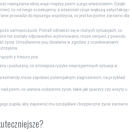
ść nawiązania silnej więzi między psem a jego właścicielem. Dzięki
eć, co od niego oczekujemy, a właściciel czuje większą satysfakcję i
anie prowadzi do lepszego współżycia, co jest korzystne zarówno dla
psze samopoczucie. Potrafi odnaleźć się w różnych sytuacjach, co
które nie zostały odpowiednio wytrenowane, może cierpieć z powodu
akość życia. Umożliwienie psu działania w zgodzie z oczekiwaniami
szczęścia.
ących z tresury psa:
czny i posłuszny, co zmniejsza ryzyko nieprzyjemnych sytuacji w
a komendy może zapobiec potencjalnym zagrożeniom, na przykład
nad psem, co ułatwia codzienne życie, takie jak spacery czy wizyty u
jego pupila, aby zapewnić mu szczęśliwe i bezpieczne życie zarówno
kuteczniejsze?