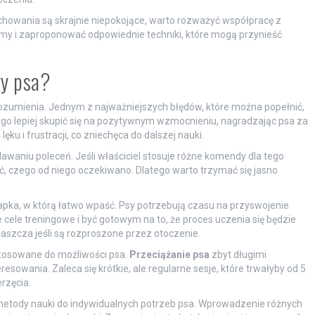
chowania są skrajnie niepokojące, warto rozważyć współpracę z
my i zaproponować odpowiednie techniki, które mogą przynieść
ry psa?
rozumienia. Jednym z najważniejszych błędów, które można popełnić,
go lepiej skupić się na pozytywnym wzmocnieniu, nagradzając psa za
u i frustracji, co zniechęca do dalszej nauki.
waniu poleceń. Jeśli właściciel stosuje różne komendy dla tego
ć, czego od niego oczekiwano. Dlatego warto trzymać się jasno
pka, w którą łatwo wpaść. Psy potrzebują czasu na przyswojenie
cele treningowe i być gotowym na to, że proces uczenia się będzie
szcza jeśli są rozproszone przez otoczenie.
tosowane do możliwości psa.
Przeciążanie psa
zbyt długimi
sowania. Zaleca się krótkie, ale regularne sesje, które trwałyby od 5
rzęcia.
metody nauki do indywidualnych potrzeb psa. Wprowadzenie różnych