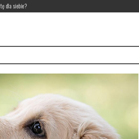
tę dla siebie?
la pupila
 dla hodowców bydła
ić do diety trzody chlewnej?
 czynniki wpływające na jakość zgrzein