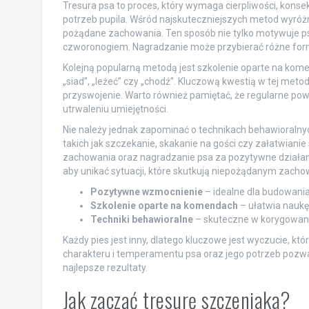
Tresura psa to proces, który wymaga cierpliwości, kon
potrzeb pupila. Wśród najskuteczniejszych metod wyróżn
pożądane zachowania. Ten sposób nie tylko motywuje ps
czworonogiem. Nagradzanie może przybierać różne form
Kolejną popularną metodą jest szkolenie oparte na kom
„siad”, „leżeć” czy „chodź”. Kluczową kwestią w tej meto
przyswojenie. Warto również pamiętać, że regularne p
utrwaleniu umiejętności.
Nie należy jednak zapominać o technikach behawioraln
takich jak szczekanie, skakanie na gości czy załatwianie
zachowania oraz nagradzanie psa za pozytywne działania
aby unikać sytuacji, które skutkują niepożądanym zach
Pozytywne wzmocnienie
– idealne dla budowania
Szkolenie oparte na komendach
– ułatwia nauk
Techniki behawioralne
– skuteczne w korygowan
Każdy pies jest inny, dlatego kluczowe jest wyczucie, k
charakteru i temperamentu psa oraz jego potrzeb pozwal
najlepsze rezultaty.
Jak zacząć tresurę szczeniaka?