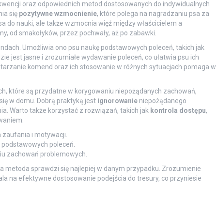
sekwencji oraz odpowiednich metod dostosowanych do indywidualnych
ia się
pozytywne wzmocnienie
, które polega na nagradzaniu psa za
a do nauki, ale także wzmocnia więź między właścicielem a
y, od smakołyków, przez pochwały, aż po zabawki.
endach. Umożliwia ono psu naukę podstawowych poleceń, takich jak
dzie jest jasne i zrozumiałe wydawanie poleceń, co ułatwia psu ich
owtarzanie komend oraz ich stosowanie w różnych sytuacjach pomaga w
ych, które są przydatne w korygowaniu niepożądanych zachowań,
 się w domu. Dobrą praktyką jest
ignorowanie
niepożądanego
. Warto także korzystać z rozwiązań, takich jak
kontrola dostępu
,
owaniem.
 zaufania i motywacji.
ę podstawowych poleceń.
iu zachowań problemowych.
tóra metoda sprawdzi się najlepiej w danym przypadku. Zrozumienie
a na efektywne dostosowanie podejścia do tresury, co przyniesie