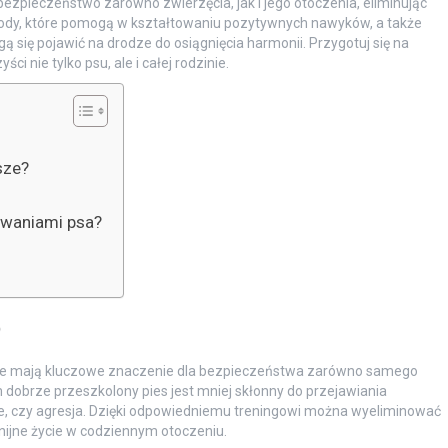
zpieczeństwo zarówno zwierzęcia, jak i jego otoczenia, eliminując
dy, które pomogą w kształtowaniu pozytywnych nawyków, a także
gą się pojawić na drodze do osiągnięcia harmonii. Przygotuj się na
ci nie tylko psu, ale i całej rodzinie.
sze?
owaniami psa?
?
tóre mają kluczowe znaczenie dla bezpieczeństwa zarówno samego
m dobrze przeszkolony pies jest mniej skłonny do przejawiania
ie, czy agresja. Dzięki odpowiedniemu treningowi można wyeliminować
nijne życie w codziennym otoczeniu.