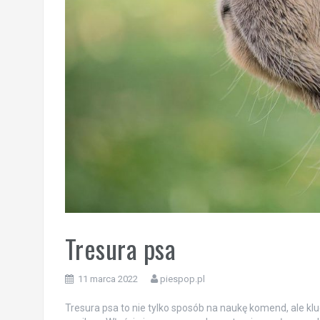
Tresura psa
11 marca 2022
piespop.pl
Tresura psa to nie tylko sposób na naukę komend, ale k