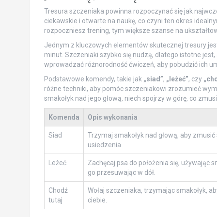
Tresura szczeniaka powinna rozpoczynać się jak najwcześn
ciekawskie i otwarte na naukę, co czyni ten okres ide
rozpoczniesz trening, tym większe szanse na ukształt
Jednym z kluczowych elementów skutecznej tresury jest 
minut. Szczeniaki szybko się nudzą, dlatego istotne jest
wprowadzać różnorodność ćwiczeń, aby pobudzić ich umy
Podstawowe komendy, takie jak
„siad”
,
„leżeć”
, czy
„cho
różne techniki, aby pomóc szczeniakowi zrozumieć wyma
smakołyk nad jego głową, niech spojrzy w górę, co zmusi
Komenda
Opis wykonania
Siad
Trzymaj smakołyk nad głową, aby zmusić
usiedzenia.
Leżeć
Zachęcaj psa do położenia się, używając s
go przesuwając w dół.
Chodź
Wołaj szczeniaka, trzymając smakołyk, ab
tutaj
ciebie.