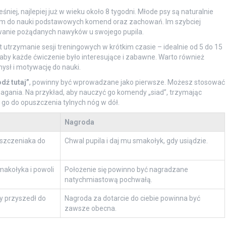
iej, najlepiej już w wieku około 8 tygodni. Młode psy są naturalnie
alnym do nauki podstawowych komend oraz zachowań. Im szybciej
owanie pożądanych nawyków u swojego pupila.
utrzymanie sesji treningowych w krótkim czasie – idealnie od 5 do 15
, aby każde ćwiczenie było interesujące i zabawne. Warto również
sł i motywację do nauki.
dź tutaj”
, powinny być wprowadzane jako pierwsze. Możesz stosować
gania. Na przykład, aby nauczyć go komendy „siad”, trzymając
 go do opuszczenia tylnych nóg w dół.
Nagroda
 szczeniaka do
Chwal pupila i daj mu smakołyk, gdy usiądzie.
makołyka i powoli
Położenie się powinno być nagradzane
natychmiastową pochwałą.
y przyszedł do
Nagroda za dotarcie do ciebie powinna być
zawsze obecna.