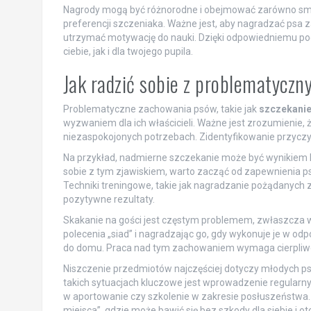
Nagrody mogą być różnorodne i obejmować zarówno smako
preferencji szczeniaka. Ważne jest, aby nagradzać psa
utrzymać motywację do nauki. Dzięki odpowiedniemu pode
ciebie, jak i dla twojego pupila.
Jak radzić sobie z problematycz
Problematyczne zachowania psów, takie jak
szczekani
wyzwaniem dla ich właścicieli. Ważne jest zrozumienie,
niezaspokojonych potrzebach. Zidentyfikowanie przyczyn
Na przykład, nadmierne szczekanie może być wynikiem lę
sobie z tym zjawiskiem, warto zacząć od zapewnienia ps
Techniki treningowe, takie jak nagradzanie pożądanych
pozytywne rezultaty.
Skakanie na gości jest częstym problemem, zwłaszcza 
polecenia „siad” i nagradzając go, gdy wykonuje je w 
do domu. Praca nad tym zachowaniem wymaga cierpliwośc
Niszczenie przedmiotów najczęściej dotyczy młodych psów
takich sytuacjach kluczowe jest wprowadzenie regularny
w aportowanie czy szkolenie w zakresie posłuszeństwa
miejsca”, gdzie może bawić się bez szkody dla siebie i ot