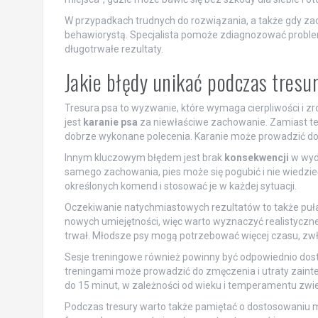
W przypadkach trudnych do rozwiązania, a także gdy za
behawiorystą. Specjalista pomoże zdiagnozować proble
długotrwałe rezultaty.
Jakie błędy unikać podczas tresu
Tresura psa to wyzwanie, które wymaga cierpliwości i z
jest
karanie psa
za niewłaściwe zachowanie. Zamiast te
dobrze wykonane polecenia. Karanie może prowadzić do lęk
Innym kluczowym błędem jest brak
konsekwencji
w wyda
samego zachowania, pies może się pogubić i nie wiedzie
określonych komend i stosować je w każdej sytuacji.
Oczekiwanie natychmiastowych rezultatów to także puła
nowych umiejętności, więc warto wyznaczyć realistyczne 
trwał. Młodsze psy mogą potrzebować więcej czasu, zwła
Sesje treningowe również powinny być odpowiednio dos
treningami może prowadzić do zmęczenia i utraty zaintere
do 15 minut, w zależności od wieku i temperamentu zwie
Podczas tresury warto także pamiętać o dostosowaniu 