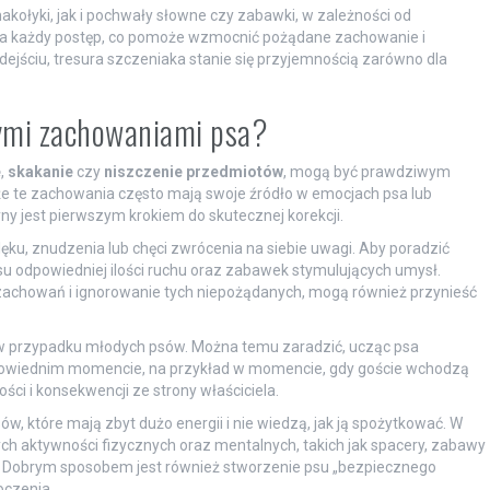
łyki, jak i pochwały słowne czy zabawki, w zależności od
 za każdy postęp, co pomoże wzmocnić pożądane zachowanie i
jściu, tresura szczeniaka stanie się przyjemnością zarówno dla
nymi zachowaniami psa?
e
,
skakanie
czy
niszczenie przedmiotów
, mogą być prawdziwym
 że te zachowania często mają swoje źródło w emocjach psa lub
y jest pierwszym krokiem do skutecznej korekcji.
ku, znudzenia lub chęci zwrócenia na siebie uwagi. Aby poradzić
u odpowiedniej ilości ruchu oraz zabawek stymulujących umysł.
 zachowań i ignorowanie tych niepożądanych, mogą również przynieść
w przypadku młodych psów. Można temu zaradzić, ucząc psa
odpowiednim momencie, na przykład w momencie, gdy goście wchodzą
i i konsekwencji ze strony właściciela.
, które mają zbyt dużo energii i nie wiedzą, jak ją spożytkować. W
ch aktywności fizycznych oraz mentalnych, takich jak spacery, zabawy
. Dobrym sposobem jest również stworzenie psu „bezpiecznego
oczenia.