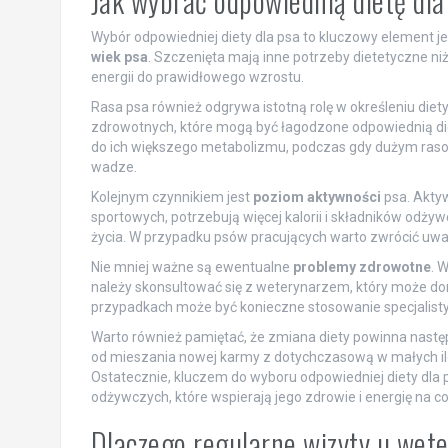
Jak wybrać odpowiednią dietę dl
Wybór odpowiedniej diety dla psa to kluczowy element 
wiek psa
. Szczenięta mają inne potrzeby dietetyczne niż
energii do prawidłowego wzrostu.
Rasa psa również odgrywa istotną rolę w określeniu die
zdrowotnych, które mogą być łagodzone odpowiednią d
do ich większego metabolizmu, podczas gdy dużym rasom
wadze.
Kolejnym czynnikiem jest
poziom aktywności
psa. Aktyw
sportowych, potrzebują więcej kalorii i składników odży
życia. W przypadku psów pracujących warto zwrócić uw
Nie mniej ważne są ewentualne
problemy zdrowotne
. 
należy skonsultować się z weterynarzem, który może dora
przypadkach może być konieczne stosowanie specjalist
Warto również pamiętać, że zmiana diety powinna nast
od mieszania nowej karmy z dotychczasową w małych il
Ostatecznie, kluczem do wyboru odpowiedniej diety dla 
odżywczych, które wspierają jego zdrowie i energię na co
Dlaczego regularne wizyty u wet