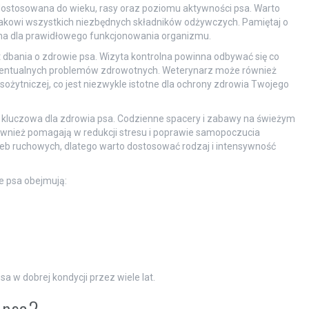
 dostosowana do wieku, rasy oraz poziomu aktywności psa. Warto
rzakowi wszystkich niezbędnych składników odżywczych. Pamiętaj o
ędna dla prawidłowego funkcjonowania organizmu.
 dbania o zdrowie psa. Wizyta kontrolna powinna odbywać się co
ewentualnych problemów zdrowotnych. Weterynarz może również
sożytniczej, co jest niezwykle istotne dla ochrony zdrowia Twojego
st kluczowa dla zdrowia psa. Codzienne spacery i zabawy na świeżym
również pomagają w redukcji stresu i poprawie samopoczucia
eb ruchowych, dlatego warto dostosować rodzaj i intensywność
 psa obejmują:
w dobrej kondycji przez wiele lat.