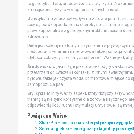
to genetyka, dieta, środowisko oraz styl życia. Zrozumie
zmniejszenie ryzyka wystąpienia różnych chorób.
Genetyka
ma znaczący wpływ na zdrowie psa. Różne rasy
rasy są bardziej podatne na choroby serca, a inne mogą 
psów zapoznali się z genetycznymi skłonnościami danej
zdrowotną.
Dieta jest kolejnym istotnym czynnikiem wpływającym 
niedoborami witamin i minerałów, a także pomaga w ut
otyłości, cukrzycy oraz innych schorzeń. Ważne jest, aby
Środowisko
w jakim żyje pies również odgrywa kluczową
przestrzeni do ćwiczeń i kontaktu z innymi zwierzętami,
bytowe, takie jak czysta woda, komfortowe miejsce do sp
samopoczucia psa.
Styl życia
to inny ważny aspekt, który dotyczy aktywności
trening są nie tylko korzystne dla zdrowia fizycznego, a
odpowiednią ilość ruchu i stymulacji umysłowej, są mnie
Powiązane Wpisy:
Shar-Pei – pies o charakterystycznym wyglądzie
Seter angielski – energiczny i łagodny pies myś