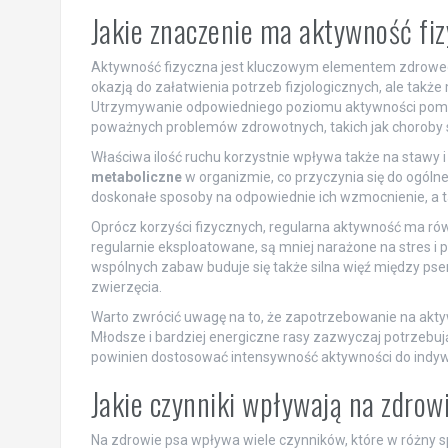
Jakie znaczenie ma aktywność fiz
Aktywność fizyczna jest kluczowym elementem zdrowego 
okazją do załatwienia potrzeb fizjologicznych, ale takż
Utrzymywanie odpowiedniego poziomu aktywności po
poważnych problemów zdrowotnych, takich jak choroby s
Właściwa ilość ruchu korzystnie wpływa także na stawy 
metaboliczne
w organizmie, co przyczynia się do ogólne
doskonałe sposoby na odpowiednie ich wzmocnienie, a
Oprócz korzyści fizycznych, regularna aktywność ma rów
regularnie eksploatowane, są mniej narażone na stres i p
wspólnych zabaw buduje się także silna więź między p
zwierzęcia.
Warto zwrócić uwagę na to, że zapotrzebowanie na aktyw
Młodsze i bardziej energiczne rasy zazwyczaj potrzebują
powinien dostosować intensywność aktywności do indywi
Jakie czynniki wpływają na zdrow
Na zdrowie psa wpływa wiele czynników, które w różny 