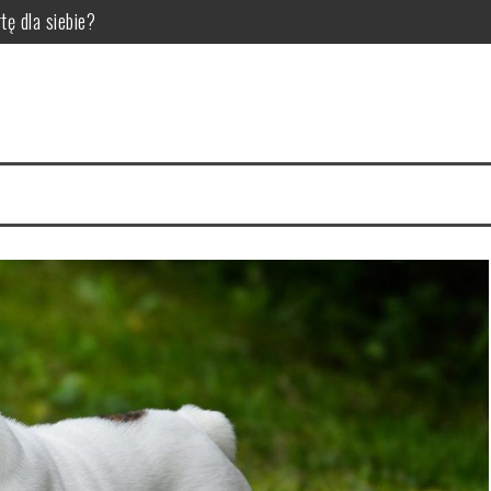
tę dla siebie?
la pupila
 dla hodowców bydła
ić do diety trzody chlewnej?
 czynniki wpływające na jakość zgrzein