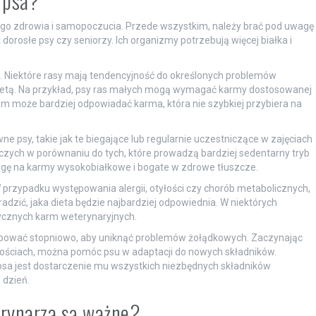
a psa?
jego zdrowia i samopoczucia. Przede wszystkim, należy brać pod uwagę
 dorosłe psy czy seniorzy. Ich organizmy potrzebują więcej białka i
ty. Niektóre rasy mają tendencyjność do określonych problemów
ietą. Na przykład, psy ras małych mogą wymagać karmy dostosowanej
 może bardziej odpowiadać karma, która nie szybkiej przybiera na
ne psy, takie jak te biegające lub regularnie uczestniczące w zajęciach
wczych w porównaniu do tych, które prowadzą bardziej sedentarny tryb
agę na karmy wysokobiałkowe i bogate w zdrowe tłuszcze.
W przypadku występowania alergii, otyłości czy chorób metabolicznych,
dzić, jaka dieta będzie najbardziej odpowiednia. W niektórych
ycznych karm weterynaryjnych.
ępować stopniowo, aby uniknąć problemów żołądkowych. Zaczynając
ościach, można pomóc psu w adaptacji do nowych składników.
psa jest dostarczenie mu wszystkich niezbędnych składników
 dzień.
erynarza są ważne?