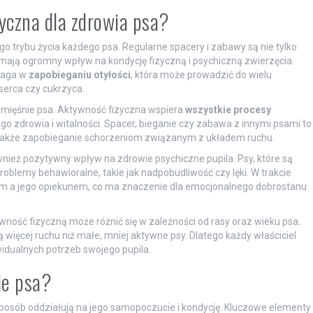
yczna dla zdrowia psa?
trybu życia każdego psa. Regularne spacery i zabawy są nie tylko
e mają ogromny wpływ na kondycję fizyczną i psychiczną zwierzęcia.
maga w
zapobieganiu otyłości
, która może prowadzić do wielu
erca czy cukrzyca.
i mięśnie psa. Aktywność fizyczna wspiera
wszystkie procesy
go zdrowia i witalności. Spacer, bieganie czy zabawa z innymi psami to
 także zapobieganie schorzeniom związanym z układem ruchu.
nież pozytywny wpływ na zdrowie psychiczne pupila. Psy, które są
roblemy behawioralne, takie jak nadpobudliwość czy lęki. W trakcie
sem a jego opiekunem, co ma znaczenie dla emocjonalnego dobrostanu
ność fizyczną może różnić się w zależności od rasy oraz wieku psa.
 więcej ruchu niż małe, mniej aktywne psy. Dlatego każdy właściciel
dualnych potrzeb swojego pupila.
ie psa?
sposób oddziałują na jego samopoczucie i kondycję. Kluczowe elementy