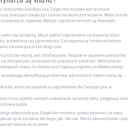
 i dobrostanu każdego psa. Dzięki nim możliwe jest wczesne
oże znacząco zwiększyć szanse na skuteczne leczenie. Wiele chorób
 oczywistych objawów, dlatego regularne kontrole są niezwykle
że pełni rolę doradczą. Może zalecić odpowiednie szczepienia, które
wka, wścieklizna czy parwowiroza. Szczepienia są fundamentalnym
niu zdrowia psa przez długi czas.
 podczas wizyty, jest odrobaczanie. Regularne usuwanie pasożytów
 na zdrowie psa i prowadzić do poważnych schorzeń. Weterynarze
dstępach czasu, co również jest częścią programu profilaktycznego.
 umożliwiają identyfikację problemów zdrowotnych zanim staną się
reślić, które szczepienia są odpowiednie dla Twojego psa, w
ista może udzielić cennych wskazówek na temat diety, pielęgnacji oraz
zdrowia pupila.
ażdego właściciela psa. Dzięki nim możemy zyskać pewność, że nasz
ą jakość życia zarówno dla niego, jak i dla nas. Warto zainwestować czas
 zawsze tańsza niż leczenie.