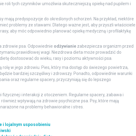
nie roli tych czynników umożliwia skuteczniejszą opiekę nad pupilem i
 mają predyspozycje do określonych schorzeń. Na przykład, niektóre
mieć problemy ze stawami. Dlatego ważne jest, aby przyszli właściciele
 rasy, aby móc odpowiednio planować opiekę medyczną i profilaktykę
na zdrowie psa. Odpowiednie
odżywianie
zabezpiecza organizm przed
rzymaniu prawidłowej wagi. Niezdrowa dieta może prowadzić do
 dietę dostosować do wieku, rasy i poziomu aktywności psa.
 rolę w jego zdrowiu. Pies, który ma dostęp do świeżego powietrza,
 będzie bardziej szczęśliwy i zdrowszy. Ponadto, odpowiednie warunki
ania oraz regularne spacery, przyczyniają się do lepszego
 fizycznej i interakcji z otoczeniem. Regularne spacery, zabawa i
le również wpływają na zdrowie psychiczne psa. Psy, które mają
j narażone na problemy behawioralne i stres.
 i lojalnym usposobieniu
liwski