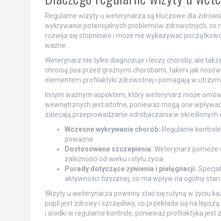
Regularne wizyty u weterynarza są kluczowe dla zdrowia
wykrywanie potencjalnych problemów zdrowotnych, co m
rozwija się stopniowo i może nie wykazywać początkowo
ważne.
Weterynarz nie tylko diagnozuje i leczy choroby, ale tak
chronią psa przed groźnymi chorobami, takimi jak nosó
elementem profilaktyki zdrowotnej i pomagają w utrzyma
Innym ważnym aspektem, który weterynarz może omówić
wewnętrznych jest istotne, ponieważ mogą one wpływać
zalecają przeprowadzanie odrobaczania w określonych o
Wczesne wykrywanie chorób:
Regularne kontrole
poważne.
Dostosowane szczepienia:
Weterynarz pomoże ok
zależności od wieku i stylu życia.
Porady dotyczące żywienia i pielęgnacji:
Specjal
aktywności fizycznej, co ma wpływ na ogólny stan 
Wizyty u weterynarza powinny stać się rutyną w życiu k
pupil jest zdrowy i szczęśliwy, co przekłada się na lepsz
i środki w regularne kontrole, ponieważ profilaktyka jest