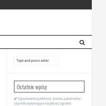
Search
for:
Ostatnie wpisy
Zgrzewanie punktowe: proces, parametry i
czynniki wpływające na jakość zgrzein