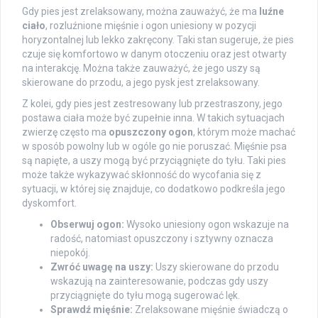
Gdy pies jest zrelaksowany, można zauważyć, że ma
luźne
ciało
, rozluźnione mięśnie i ogon uniesiony w pozycji
horyzontalnej lub lekko zakręcony. Taki stan sugeruje, że pies
czuje się komfortowo w danym otoczeniu oraz jest otwarty
na interakcję. Można także zauważyć, że jego uszy są
skierowane do przodu, a jego pysk jest zrelaksowany.
Z kolei, gdy pies jest zestresowany lub przestraszony, jego
postawa ciała może być zupełnie inna. W takich sytuacjach
zwierzę często ma
opuszczony ogon
, którym może machać
w sposób powolny lub w ogóle go nie poruszać. Mięśnie psa
są napięte, a uszy mogą być przyciągnięte do tyłu. Taki pies
może także wykazywać skłonność do wycofania się z
sytuacji, w której się znajduje, co dodatkowo podkreśla jego
dyskomfort.
Obserwuj ogon:
Wysoko uniesiony ogon wskazuje na
radość, natomiast opuszczony i sztywny oznacza
niepokój.
Zwróć uwagę na uszy:
Uszy skierowane do przodu
wskazują na zainteresowanie, podczas gdy uszy
przyciągnięte do tyłu mogą sugerować lęk.
Sprawdź mięśnie:
Zrelaksowane mięśnie świadczą o