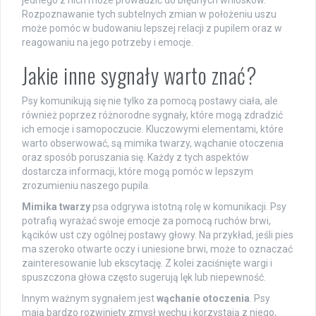
jednego z nich może prowadzić do błędnych wniosków.
Rozpoznawanie tych subtelnych zmian w położeniu uszu
może pomóc w budowaniu lepszej relacji z pupilem oraz w
reagowaniu na jego potrzeby i emocje.
Jakie inne sygnały warto znać?
Psy komunikują się nie tylko za pomocą postawy ciała, ale
również poprzez różnorodne sygnały, które mogą zdradzić
ich emocje i samopoczucie. Kluczowymi elementami, które
warto obserwować, są mimika twarzy, wąchanie otoczenia
oraz sposób poruszania się. Każdy z tych aspektów
dostarcza informacji, które mogą pomóc w lepszym
zrozumieniu naszego pupila.
Mimika twarzy
psa odgrywa istotną rolę w komunikacji. Psy
potrafią wyrażać swoje emocje za pomocą ruchów brwi,
kącików ust czy ogólnej postawy głowy. Na przykład, jeśli pies
ma szeroko otwarte oczy i uniesione brwi, może to oznaczać
zainteresowanie lub ekscytację. Z kolei zaciśnięte wargi i
spuszczona głowa często sugerują lęk lub niepewność.
Innym ważnym sygnałem jest
wąchanie otoczenia
. Psy
mają bardzo rozwinięty zmysł węchu i korzystają z niego,