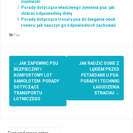
myśliwski
Porady dotyczące właściwego żywienia psa: jak
dobrać odpowiednią dietę
Porady dotyczące tresury psa do biegania obok
roweru: jak nauczyć go odpowiednich zachowań
Psy
Post
←
JAK ZAPEWNIĆ PSU
JAK RADZIĆ SOBIE Z
navigation
BEZPIECZNY I
LĘKIEM PRZED
KOMFORTOWY LOT
PETARDAMI U PSA:
SAMOLOTEM: PORADY
PORADY I TECHNIKI
DOTYCZĄCE
ŁAGODZENIA
TRANSPORTU
STRACHU
→
LOTNICZEGO
Search