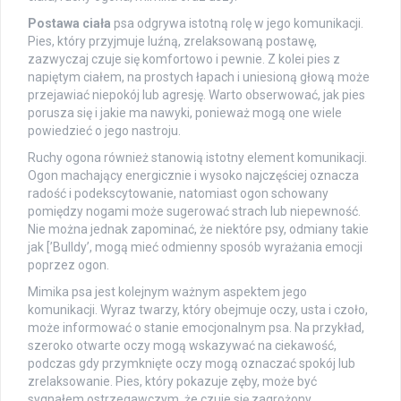
Postawa ciała
psa odgrywa istotną rolę w jego komunikacji.
Pies, który przyjmuje luźną, zrelaksowaną postawę,
zazwyczaj czuje się komfortowo i pewnie. Z kolei pies z
napiętym ciałem, na prostych łapach i uniesioną głową może
przejawiać niepokój lub agresję. Warto obserwować, jak pies
porusza się i jakie ma nawyki, ponieważ mogą one wiele
powiedzieć o jego nastroju.
Ruchy ogona również stanowią istotny element komunikacji.
Ogon machający energicznie i wysoko najczęściej oznacza
radość i podekscytowanie, natomiast ogon schowany
pomiędzy nogami może sugerować strach lub niepewność.
Nie można jednak zapominać, że niektóre psy, odmiany takie
jak [’Bulldy’, mogą mieć odmienny sposób wyrażania emocji
poprzez ogon.
Mimika psa jest kolejnym ważnym aspektem jego
komunikacji. Wyraz twarzy, który obejmuje oczy, usta i czoło,
może informować o stanie emocjonalnym psa. Na przykład,
szeroko otwarte oczy mogą wskazywać na ciekawość,
podczas gdy przymknięte oczy mogą oznaczać spokój lub
zrelaksowanie. Pies, który pokazuje zęby, może być
sygnałem ostrzegawczym, że czuje się zagrożony.