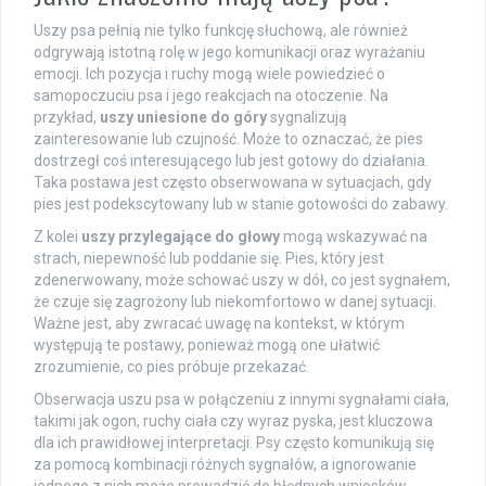
Uszy psa pełnią nie tylko funkcję słuchową, ale również
odgrywają istotną rolę w jego komunikacji oraz wyrażaniu
emocji. Ich pozycja i ruchy mogą wiele powiedzieć o
samopoczuciu psa i jego reakcjach na otoczenie. Na
przykład,
uszy uniesione do góry
sygnalizują
zainteresowanie lub czujność. Może to oznaczać, że pies
dostrzegł coś interesującego lub jest gotowy do działania.
Taka postawa jest często obserwowana w sytuacjach, gdy
pies jest podekscytowany lub w stanie gotowości do zabawy.
Z kolei
uszy przylegające do głowy
mogą wskazywać na
strach, niepewność lub poddanie się. Pies, który jest
zdenerwowany, może schować uszy w dół, co jest sygnałem,
że czuje się zagrożony lub niekomfortowo w danej sytuacji.
Ważne jest, aby zwracać uwagę na kontekst, w którym
występują te postawy, ponieważ mogą one ułatwić
zrozumienie, co pies próbuje przekazać.
Obserwacja uszu psa w połączeniu z innymi sygnałami ciała,
takimi jak ogon, ruchy ciała czy wyraz pyska, jest kluczowa
dla ich prawidłowej interpretacji. Psy często komunikują się
za pomocą kombinacji różnych sygnałów, a ignorowanie