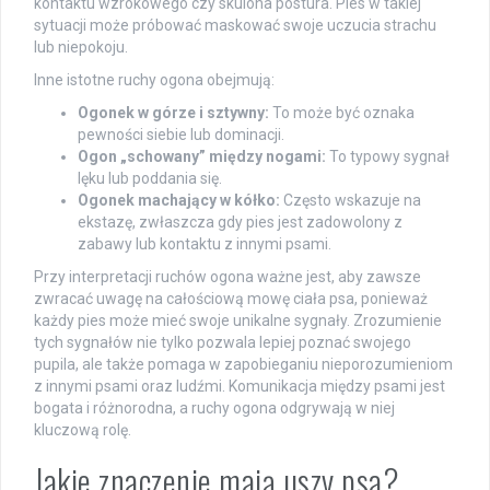
kontaktu wzrokowego czy skulona postura. Pies w takiej
sytuacji może próbować maskować swoje uczucia strachu
lub niepokoju.
Inne istotne ruchy ogona obejmują:
Ogonek w górze i sztywny:
To może być oznaka
pewności siebie lub dominacji.
Ogon „schowany” między nogami:
To typowy sygnał
lęku lub poddania się.
Ogonek machający w kółko:
Często wskazuje na
ekstazę, zwłaszcza gdy pies jest zadowolony z
zabawy lub kontaktu z innymi psami.
Przy interpretacji ruchów ogona ważne jest, aby zawsze
zwracać uwagę na całościową mowę ciała psa, ponieważ
każdy pies może mieć swoje unikalne sygnały. Zrozumienie
tych sygnałów nie tylko pozwala lepiej poznać swojego
pupila, ale także pomaga w zapobieganiu nieporozumieniom
z innymi psami oraz ludźmi. Komunikacja między psami jest
bogata i różnorodna, a ruchy ogona odgrywają w niej
kluczową rolę.
Jakie znaczenie mają uszy psa?