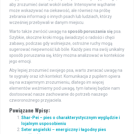
aby zrozumieć świat wokół siebie. Intensywne wąchanie
może wskazywać na ciekawość, ale również na próbę
zebrania informacji o innych psach lub ludziach, którzy
wcześniej przebywali w danym miejscu.
Warto także zwrócić uwagę na
sposób poruszania się
psa.
Szybkie, skoczne kroki mogą świadczyć o radości i chęci
zabawy, podczas gdy wolniejsze, ostrożne ruchy mogą
sugerować niepewność lub bóle. Każdy pies ma swój unikalny
sposób poruszania się, który można analizować w kontekście
jego emocji.
Aby lepiej zrozumieć swojego psa, warto zwracać uwagę na
te sygnały oraz ich kontekst. Komunikacja z pupilem opiera
się na wzajemnym zrozumieniu, dlatego im więcej
elementów weźmiemy pod uwagę, tym łatwiej będzie nam
dostosować nasze zachowanie do potrzeb naszego
czworonożnego przyjaciela.
Powiązane Wpisy:
Shar-Pei – pies o charakterystycznym wyglądzie i
lojalnym usposobieniu
Seter angielski – energiczny i łagodny pies