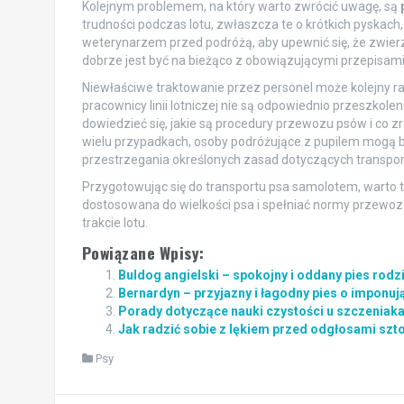
Kolejnym problemem, na który warto zwrócić uwagę, są
trudności podczas lotu, zwłaszcza te o krótkich pyskach,
weterynarzem przed podróżą, aby upewnić się, że zwierzę
dobrze jest być na bieżąco z obowiązującymi przepis
Niewłaściwe traktowanie przez personel może kolejny ra
pracownicy linii lotniczej nie są odpowiednio przeszkole
dowiedzieć się, jakie są procedury przewozu psów i co zro
wielu przypadkach, osoby podróżujące z pupilem mogą 
przestrzegania określonych zasad dotyczących transpor
Przygotowując się do transportu psa samolotem, warto t
dostosowana do wielkości psa i spełniać normy przewozo
trakcie lotu.
Powiązane Wpisy:
Buldog angielski – spokojny i oddany pies rodz
Bernardyn – przyjazny i łagodny pies o imponu
Porady dotyczące nauki czystości u szczeniaka
Jak radzić sobie z lękiem przed odgłosami szto
Psy