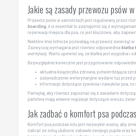
Jakie są zasady przewozu psów 
Przewóz psów w samolotach jest regulowany przez różne z
boarding
, it is essential to zaznajomić się z wymagani
rezerwacji miejsca dla psa, co jest kluczowe, aby zapew
Niektóre linie lotnicze pozwalają na przewóz zwierząt w 
Zazwyczaj wymagana jest również odpowiednia
klatka
wentylacji. Warto upewnić się, że klatka jest wygodna i
Bezwzględnie konieczne jest przygotowanie odpowiedn
aktualna książeczka zdrowia, potwierdzająca szcze
zaświadczenie weterynaryjne wydane tuż przed p
informacje dotyczące żywienia i nawyków psa, co
Pamiętaj, aby również zapoznać się z zasadami dotyczą
państwa mają własne regulacje dotyczące wwozu zwier
Jak zadbać o komfort psa podczas
Komfort psa podczas lotu jest niezwykle ważny, aby zm
zabrać ze sobą ulubione zabawki swojego pupila oraz koc