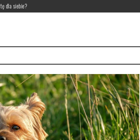
tę dla siebie?
la pupila
 dla hodowców bydła
ić do diety trzody chlewnej?
 czynniki wpływające na jakość zgrzein