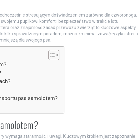
jednocześnie stresującym doświadczeniem zarówno dla czworonoga,
ić swojemu pupilkowi komfort i bezpieczeństwo w trakcie lotu.
tera oraz znajomość zasad przewozu zwierząt to kluczowe aspekty,
ęki kilku sprawdzonym poradom, można zminimalizować ryzyko stresu
mniejszą dla swojego psa.
em?
?
ach?
ansportu psa samolotem?
 samolotem?
óry wymaga staranności i uwagi. Kluczowym krokiem jest zapoznanie