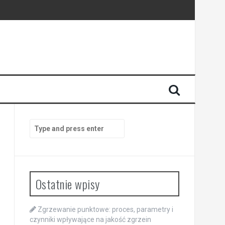
Search
for:
Ostatnie wpisy
Zgrzewanie punktowe: proces, parametry i
czynniki wpływające na jakość zgrzein