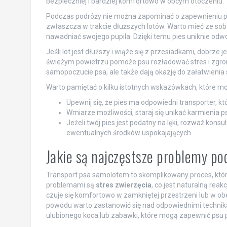
bezpieczniej i bardziej komfortowo w obcym otoczeniu.
Podczas podróży nie można zapominać o zapewnieniu ps
zwłaszcza w trakcie dłuższych lotów. Warto mieć ze so
nawadniać swojego pupila. Dzięki temu pies uniknie odwod
Jeśli lot jest dłuższy i wiąże się z przesiadkami, dobrz
świeżym powietrzu pomoże psu rozładować stres i zgroma
samopoczucie psa, ale także dają okazję do załatwienia 
Warto pamiętać o kilku istotnych wskazówkach, które 
Upewnij się, że pies ma odpowiedni transporter, k
Wmiarze możliwości, staraj się unikać karmienia p
Jeżeli twój pies jest podatny na lęki, rozważ kon
ewentualnych środków uspokajających.
Jakie są najczęstsze problemy p
Transport psa samolotem to skomplikowany proces, któr
problemami są
stres zwierzęcia
, co jest naturalną rea
czuje się komfortowo w zamkniętej przestrzeni lub w obe
powodu warto zastanowić się nad odpowiednimi technika
ulubionego koca lub zabawki, które mogą zapewnić psu