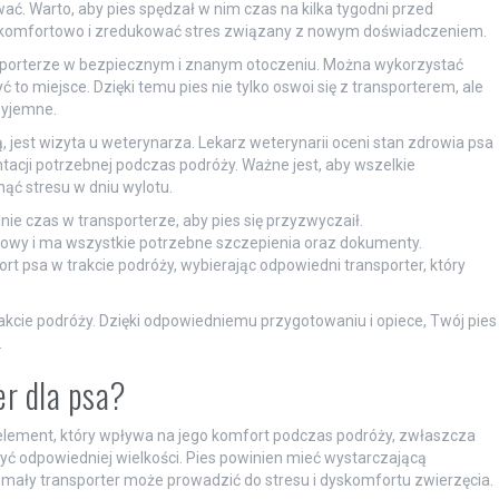
. Warto, aby pies spędzał w nim czas na kilka tygodni przed
 komfortowo i zredukować stres związany z nowym doświadczeniem.
ansporterze w bezpiecznym i znanym otoczeniu. Można wykorzystać
 to miejsce. Dzięki temu pies nie tylko oswoi się z transporterem, ale
zyjemne.
 jest wizyta u weterynarza. Lekarz weterynarii oceni stan zdrowia psa
tacji potrzebnej podczas podróży. Ważne jest, aby wszelkie
ąć stresu w dniu wylotu.
ie czas w transporterze, aby pies się przyzwyczaił.
zdrowy i ma wszystkie potrzebne szczepienia oraz dokumenty.
t psa w trakcie podróży, wybierając odpowiedni transporter, który
trakcie podróży. Dzięki odpowiedniemu przygotowaniu i opiece, Twój pies
.
er dla psa?
element, który wpływa na jego komfort podczas podróży, zwłaszcza
ć odpowiedniej wielkości. Pies powinien mieć wystarczającą
yt mały transporter może prowadzić do stresu i dyskomfortu zwierzęcia.