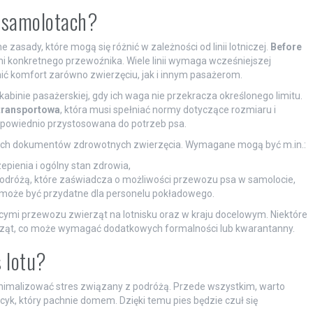
w samolotach?
asady, które mogą się różnić w zależności od linii lotniczej.
Before
ami konkretnego przewoźnika. Wiele linii wymaga wcześniejszej
nić komfort zarówno zwierzęciu, jak i innym pasażerom.
kabinie pasażerskiej, gdy ich waga nie przekracza określonego limitu.
 transportowa
, która musi spełniać normy dotyczące rozmiaru i
 odpowiednio przystosowana do potrzeb psa.
ich dokumentów zdrowotnych zwierzęcia. Wymagane mogą być m.in.:
pienia i ogólny stan zdrowia,
odróżą, które zaświadcza o możliwości przewozu psa w samolocie,
 może być przydatne dla personelu pokładowego.
cymi przewozu zwierząt na lotnisku oraz w kraju docelowym. Niektóre
ząt, co może wymagać dodatkowych formalności lub kwarantanny.
 lotu?
inimalizować stres związany z podróżą. Przede wszystkim, warto
yk, który pachnie domem. Dzięki temu pies będzie czuł się