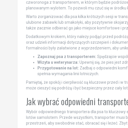
czworonoga z transporterem, w którym będzie podróżować
planowanym wylotem. To pozwoli mu czuć się w środku
Warto zorganizować dla psa kilka krótszych sesji w tr
ulubione zabawki lub smakołyki, aby pozytywnie skojarzyć
także zacznie odbierać go jako miejsce komfortowe i pr
Dodatkowym krokiem, który należy podjąć przed podróżą,
oraz udzieli informacji dotyczących szczepień i dokumen
formalności były załatwione z wyprzedzeniem, aby unikn
Zapoznaj psa z transporterem:
Spędzajcie wspóln
Wizyta u weterynarza:
Upewnij się, że pies jest 
Przygotowanie na lot:
Zadbaj o odpowiedni komfor
spełnia wymagania linii lotniczych.
Pamiętaj, że spokój i cierpliwość są kluczowe przed i w 
może cieszyć się podróżą i być bezpieczny przez cały lot
Jak wybrać odpowiedni transport
Wybór odpowiedniego transportera dla psa to kluczowy 
lotów samolotem. Przede wszystkim, transporter musi by
przestrzeń, aby swobodnie stać, obracać się i leżeć. Zb