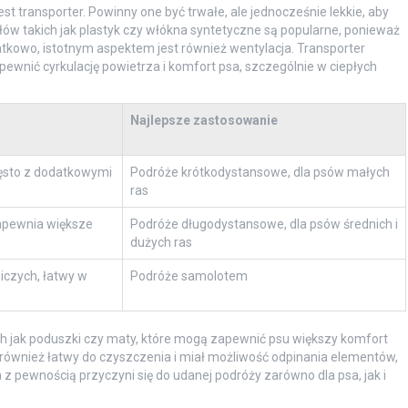
t transporter. Powinny one być trwałe, ale jednocześnie lekkie, aby
ów takich jak plastyk czy włókna syntetyczne są popularne, ponieważ
tkowo, istotnym aspektem jest również wentylacja. Transporter
ewnić cyrkulację powietrza i komfort psa, szczególnie w ciepłych
Najlepsze zastosowanie
zęsto z dodatkowymi
Podróże krótkodystansowe, dla psów małych
ras
apewnia większe
Podróże długodystansowe, dla psów średnich i
dużych ras
iczych, łatwy w
Podróże samolotem
ch jak poduszki czy maty, które mogą zapewnić psu większy komfort
ł również łatwy do czyszczenia i miał możliwość odpinania elementów,
z pewnością przyczyni się do udanej podróży zarówno dla psa, jak i