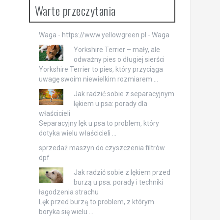
Warte przeczytania
Waga - https://www.yellowgreen.pl -
Waga
Yorkshire Terrier – mały, ale
odważny pies o długiej sierści
Yorkshire Terrier to pies, który przyciąga
uwagę swoim niewielkim rozmiarem …
Jak radzić sobie z separacyjnym
lękiem u psa: porady dla
właścicieli
Separacyjny lęk u psa to problem, który
dotyka wielu właścicieli …
sprzedaż maszyn do czyszczenia filtrów
dpf
Jak radzić sobie z lękiem przed
burzą u psa: porady i techniki
łagodzenia strachu
Lęk przed burzą to problem, z którym
boryka się wielu …