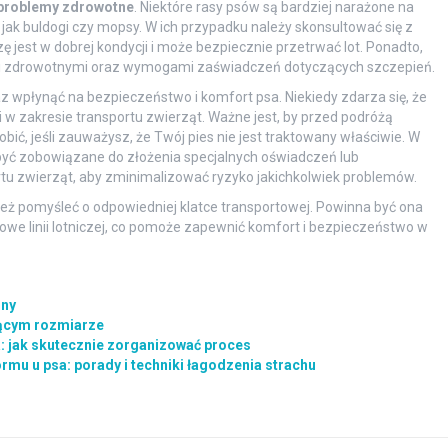
problemy zdrowotne
. Niektóre rasy psów są bardziej narażone na
 jak buldogi czy mopsy. W ich przypadku należy skonsultować się z
 jest w dobrej kondycji i może bezpiecznie przetrwać lot. Ponadto,
ami zdrowotnymi oraz wymogami zaświadczeń dotyczących szczepień.
z wpłynąć na bezpieczeństwo i komfort psa. Niekiedy zdarza się, że
ni w zakresie transportu zwierząt. Ważne jest, by przed podróżą
bić, jeśli zauważysz, że Twój pies nie jest traktowany właściwie. W
być zobowiązane do złożenia specjalnych oświadczeń lub
tu zwierząt, aby zminimalizować ryzyko jakichkolwiek problemów.
eż pomyśleć o odpowiedniej klatce transportowej. Powinna być ona
we linii lotniczej, co pomoże zapewnić komfort i bezpieczeństwo w
iny
jącym rozmiarze
: jak skutecznie zorganizować proces
rmu u psa: porady i techniki łagodzenia strachu