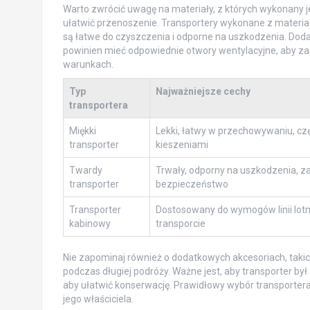
Warto zwrócić uwagę na materiały, z których wykonany jes
ułatwić przenoszenie. Transportery wykonane z materiał
są łatwe do czyszczenia i odporne na uszkodzenia. Doda
powinien mieć odpowiednie otwory wentylacyjne, aby zap
warunkach.
Typ
Najważniejsze cechy
transportera
Miękki
Lekki, łatwy w przechowywaniu, c
transporter
kieszeniami
Twardy
Trwały, odporny na uszkodzenia, z
transporter
bezpieczeństwo
Transporter
Dostosowany do wymogów linii lotn
kabinowy
transporcie
Nie zapominaj również o dodatkowych akcesoriach, taki
podczas długiej podróży. Ważne jest, aby transporter by
aby ułatwić konserwację. Prawidłowy wybór transportera 
jego właściciela.