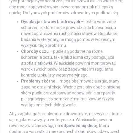
tych potencjalnych schorzeń jest kluczowa dla ich właścicieli,
aby mogli zapewnić swoim czworonogom jak najlepszą
opiekę. Do typowych problemów zdrowotnych pudli należą:
Dysplazja stawów biodrowych
– jest to wrodzone
schorzenie, które może prowadzić do bolesności, a
nawet ograniczenia ruchomości stawów. Regularne
badania weterynaryjne mogą pomóc w wczesnym
wykryciu tego problemu.
Choroby oczu
– pudle są podatne na różne
schorzenia oczu, takie jak zaćma czy postępująca
atrofia siatkówki. Właściciele powinni monitorować
wzrok swoich psów oraz zapewniać im regularne
kontrole u okulisty weterynaryjnego.
Problemy skórne
– mogą obejmować alergie, stany
zapalne oraz infekcje. Ważne jest, aby dbać o higienę
skóry pudla oraz stosować odpowiednie preparaty
pielęgnacyjne, co pomoże zminimalizować ryzyko
wystąpienia tych dolegliwości.
Aby zapobiegać problemom zdrowotnym, niezwykle istotne
są regularne wizyty u weterynarza. Właściciele powinni
również zwracać uwagę na
odpowiednią dietę
, która
dostarcza wszystkich niezbędnych składników odżywczych