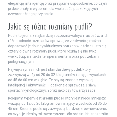
elegancję, inteligencję oraz przyjazne usposobienie, co czyni
je doskonałym wyborem dla wielu osób poszukujących
czworonożnego przyjaciela.
Jakie są różne rozmiary pudli?
Pudle to jedna z najbardziej rozpoznawalnych ras psów, a ich
różnorodność rozmiarów sprawia, że z łatwością można
dopasować je do indywidualnych potrzeb właścicieli. Istnieją
cztery główne rozmiary pudli, które różnią się nie tylko
wielkością, ale także temperamentem oraz potrzebami
pielęgnacyjnymi.
Największym z nich jest
standardowy pudel
, który
zazwyczaj waży od 20 do 32 kilogramów i osiąga wysokość
od 45 do 60 cm w kłębie. Te psy są znane z wysokiej
inteligencji i aktywności – doskonale sprawdzają się w
sportach kynologicznych oraz jako psy towarzyszące.
Kolejnym typem jest
średni pudel
, który jest nieco mniejszy,
ważący od 12 do 20 kilogramów i mający wysokość od 35 do
45 cm. Średnie pudle są zazwyczaj bardziej zrównoważone,
co czyni je idealnymi towarzyszami dla rodzin. Ich znakomita