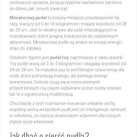
osobowość sprawia, że są przyjaźnie nastawione zarówno
do dzieci, jak i innych zwierząt.
Miniaturowy pudel
to kolejny mniejszy przedstawiciel tej
rasy, ważący od 5 do 10 kilogramów i mający wysokość od 28
do 35 cm. Jest to idealny pies dla osób mieszkających w
mieszkaniach, które pragną towarzysza do codziennych
aktywności. Miniaturowe pudle są znane ze swojej energii i
chęci do zabawy.
Ostatnim typem jest
pudel toy
, najmniejszy z całej czwórki.
Toy pudle ważą od 2 do 5 kilogramów i osiągają wysokość od
24 do 28 cm. Te malutkie psy to perfekcyjne czworonogi dla
osób, które potrzebują małego, ale pełnego energii
towarzysza. Dobrze czują się w nowoczesnych
przestrzeniach i są często wybierane przez osoby starsze
lub te z ograniczoną mobilnością.
Choć każdy z tych rozmiarów ma swoje unikalne cechy,
wspólną cechą wszystkich pudli jest ich inteligencja i łatwość
w szkoleniu, co czyni je doskonałym wyborem dla różnych
stylów życia właścicieli.
Jak dbać o sierść pudla?