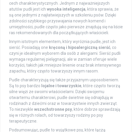
cech charakterystycznych. Jednym z najważniejszych
atutów pudli jest ich
wysoka inteligencja
, która sprawia, że
są one jednymi z najłatwiejszych w szkoleniu psów. Dzięki
zdolności szybkiego przyswajania nowych komend i
umiejętności, pudle często jako pierwsze znajdują się na liście
ras rekomendowanych dla początkujących właścicieli.
Innym istotnym elementem, który wyróżnia pudle, jest ich
sierść. Posiadają one
kręconą i hipoalergiczną sierść
, co
czyni je idealnym wyborem dla osób z alergiami. Sierść pudli
wymaga regularnej pielęgnacji, ale w zamian oferuje wiele
korzyści, takich jak mniejsze linienie oraz brak intensywnego
zapachu, który często towarzyszy innym rasom.
Pudle charakteryzują się także przyjaznym usposobieniem.
Są to psy bardzo
lojalne i towarzyskie
, które często tworzą
silne więzi ze swoimi właścicielami. Dzięki swojemu
otwartemu charakterowi, pudle świetnie się odnajdują w
rodzinach z dziećmi oraz w towarzystwie innych zwierząt.
To niezwykle
wszechstronne psy
, które dobrze sprawdzają
się w różnych rolach, od towarzyszy rodziny po psy
terapeutyczne.
Podsumowując, pudle to wyjątkowe psy, które łączą