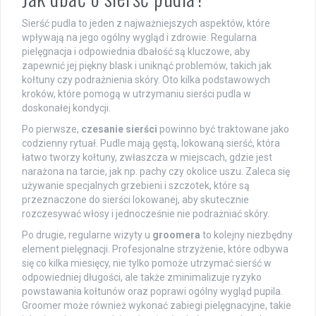
Sierść pudla to jeden z najważniejszych aspektów, które
wpływają na jego ogólny wygląd i zdrowie. Regularna
pielęgnacja i odpowiednia dbałość są kluczowe, aby
zapewnić jej piękny blask i uniknąć problemów, takich jak
kołtuny czy podrażnienia skóry. Oto kilka podstawowych
kroków, które pomogą w utrzymaniu sierści pudla w
doskonałej kondycji.
Po pierwsze,
czesanie sierści
powinno być traktowane jako
codzienny rytuał. Pudle mają gęstą, lokowaną sierść, która
łatwo tworzy kołtuny, zwłaszcza w miejscach, gdzie jest
narażona na tarcie, jak np. pachy czy okolice uszu. Zaleca się
używanie specjalnych grzebieni i szczotek, które są
przeznaczone do sierści lokowanej, aby skutecznie
rozczesywać włosy i jednocześnie nie podrażniać skóry.
Po drugie, regularne wizyty u
groomera
to kolejny niezbędny
element pielęgnacji. Profesjonalne strzyżenie, które odbywa
się co kilka miesięcy, nie tylko pomoże utrzymać sierść w
odpowiedniej długości, ale także zminimalizuje ryzyko
powstawania kołtunów oraz poprawi ogólny wygląd pupila.
Groomer może również wykonać zabiegi pielęgnacyjne, takie