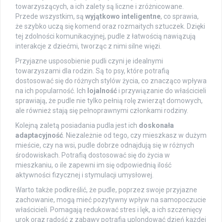
towarzyszących, a ich zalety są liczne i zróżnicowane.
Przede wszystkim, są
wyjątkowo inteligentne
, co sprawia,
że szybko uczą się komend oraz rozmaitych sztuczek. Dzięki
tej zdolności komunikacyjnej, pudle z łatwością nawiązują
interakcje z dziećmi, tworząc z nimi silne więzi.
Przyjazne usposobienie pudli czyni je idealnymi
towarzyszami dla rodzin. Są to psy, które potrafią
dostosować się do różnych stylów życia, co znacząco wpływa
na ich popularność. Ich
lojalność
i przywiązanie do właścicieli
sprawiają, że pudle nie tylko pełnią rolę zwierząt domowych,
ale również stają się pełnoprawnymi członkami rodziny.
Kolejną zaletą posiadania pudla jest ich
doskonała
adaptacyjność
. Niezależnie od tego, czy mieszkasz w dużym
mieście, czy na wsi, pudle dobrze odnajdują się w różnych
środowiskach. Potrafią dostosować się do życia w
mieszkaniu, o ile zapewni im się odpowiednią ilość
aktywności fizycznej i stymulacji umysłowej.
Warto także podkreślić, że pudle, poprzez swoje przyjazne
zachowanie, mogą mieć pozytywny wpływ na samopoczucie
właścicieli. Pomagają redukować stres i lęk, a ich szczenięcy
urok oraz radość z zabawy potrafią uplondować dzień każdej