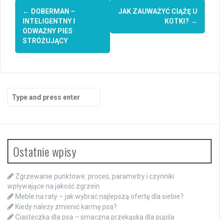
Post
←
DOBERMAN –
JAK ZAUWAŻYĆ CIĄŻĘ U
navigation
INTELIGENTNY I
KOTKI?
→
ODWAŻNY PIES
STRÓŻUJĄCY
Search
for:
Ostatnie wpisy
Zgrzewanie punktowe: proces, parametry i czynniki
wpływające na jakość zgrzein
Meble na raty – jak wybrać najlepszą ofertę dla siebie?
Kiedy należy zmienić karmę psa?
Ciasteczka dla psa – smaczna przekąska dla pupila