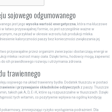
leju sojowego odgumowanego
anego jest jego
wysoka wartość energetyczna
, która ma kluczowe
 w łatwo przyswajalnej formie, co jest szczególnie ważne w
znym, na przykład w okresie wzrostu lub produkcji mleka.
niesienie kaloryczności paszy bez konieczności zwiększania jej
o przyswajalne przez organizm zwierzęcia i dostarczają energii w
ukcji mleka i wzrost masy ciała. Dzięki temu, hodowcy mogą zapewnić
 do ich prawidłowego rozwoju i utrzymania zdrowia.
adu trawiennego
oleju sojowego na układ trawienny bydła. Dodatek tłuszczu w postaci
trawienie i przyswajanie składników odżywczych
z paszy. Tłuszcze
in, takich jak A, D, E i K, które są rozpuszczalne w tłuszczach. Dzięki
tępność tych witamin, co pozytywnie wpływa na ogólną kondycję
 pokarmowy, zmniejszając ryzyko wystąpienia podrażnień. Dla