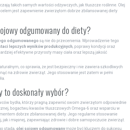
czają takich samych wartości odżywczych, jak tłuszcze roślinne. Olej
celem jest zapewnienie zwierzętom dobrze zbilansowanej diety
 sojowy odgumowany do diety?
wego odgumowanego
są nie do przecenienia. Wprowadzenie tego
staci lepszych wyników produkcyjnych
, poprawy kondycji oraz
ardziej efektywne przyrosty masy ciała oraz lepszą jakość
aturalnym, co sprawia, że jest bezpieczny i nie zawiera szkodliwych
nąć na zdrowie zwierząt. Jego stosowanie jest zatem w pełni
ła.
y to doskonały wybór?
wców bydła, którzy pragną zapewnić swoim zwierzętom odpowiednie
etycznej, bogactwu kwasów tłuszczowych Omega-6 oraz wsparciu w
ementem dobrze zbilansowanej diety. Jego regularne stosowanie
 jak i mięsnej, zapewniając zdrowie i dobre samopoczucie zwierząt.
go stada,
olej sojowy odgumowany
może być kluczem do sukcesu.