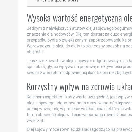
Powiązane wpisy:
Wysoka wartość energetyczna o
Jednym z największych atutów oleju sojowego odgumow
znaczenie dla hodowców. Olej ten dostarcza dużo energii
przypadku bydła o zwiększonym zapotrzebowaniu kaloryc
Wprowadzenie oleju do diety to skuteczny sposób na pod
objętości.
Tłuszcze zawarte w oleju sojowym odgumowanym są łatw
sposób ciągły, co wpływa na poprawę efektywności prod
swoim zwierzętom odpowiednią ilość kalorii niezbędnych
Korzystny wpływ na zdrowie ukł
Kolejnym aspektem, który warto uwzględnić, jest wpływ 
oleju sojowego odgumowanego może wspomóc
lepsze 
pełnią ważną rolę w procesie wchłaniania niektórych witam
temu obecność oleju w diecie wspomaga również biodos
zwierząt.
Olej sojowy może również działać łagodząco na przewód