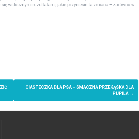
z się widocznymi rezultatami, jakie przyniesie ta zmiana – zarówno w
ZIĆ
CIASTECZKA DLA PSA – SMACZNA PRZEKĄSKA DLA
PUPILA
→