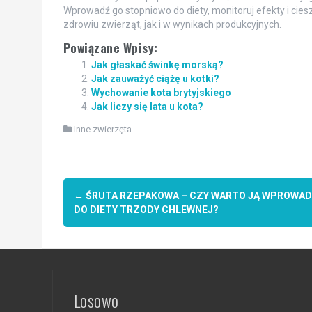
Wprowadź go stopniowo do diety, monitoruj efekty i cies
zdrowiu zwierząt, jak i w wynikach produkcyjnych.
Powiązane Wpisy:
Jak głaskać świnkę morską?
Jak zauważyć ciążę u kotki?
Wychowanie kota brytyjskiego
Jak liczy się lata u kota?
Inne zwierzęta
Post
←
ŚRUTA RZEPAKOWA – CZY WARTO JĄ WPROWAD
navigation
DO DIETY TRZODY CHLEWNEJ?
Losowo