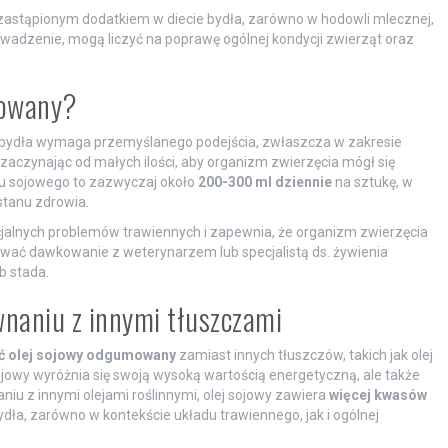
ezastąpionym dodatkiem w diecie bydła, zarówno w hodowli mlecznej,
rowadzenie, mogą liczyć na poprawę ogólnej kondycji zwierząt oraz
mowany?
bydła wymaga przemyślanego podejścia, zwłaszcza w zakresie
aczynając od małych ilości, aby organizm zwierzęcia mógł się
ju sojowego to zazwyczaj około
200-300 ml dziennie
na sztukę, w
stanu zdrowia.
jalnych problemów trawiennych i zapewnia, że organizm zwierzęcia
tować dawkowanie z weterynarzem lub specjalistą ds. żywienia
b stada.
naniu z innymi tłuszczami
ć olej sojowy odgumowany
zamiast innych tłuszczów, takich jak olej
ojowy wyróżnia się swoją wysoką wartością energetyczną, ale także
z innymi olejami roślinnymi, olej sojowy zawiera
więcej kwasów
ydła, zarówno w kontekście układu trawiennego, jak i ogólnej