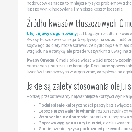
hodowców oznacza to mniejsze ryzyko problemów zdrow
lepsze wyniki hodowlane i mniejsze koszty leczenia.
Źródło kwasów tłuszczowych Om
Olej sojowy odgumowany
jest bogatym źródłem
kwasó
Kwasy tłuszczowe Omega-6 wpływają na
odporność o
sojowego do diety może sprawić, że bydło będzie miało bar
względu na estetykę, ale przede wszystkim z uwagi na z
Kwasy Omega-6
mają także właściwości przeciwzapalne,
narażone są na stres lub kontuzje. Regularne spożyw
kwasów tłuszczowych w organizmie, co wpływa na ogóln
Jakie są zalety stosowania olej
Poniżej przedstawiamy najważniejsze korzyści wynikaj
Podniesienie kaloryczności paszy
bez zwiększani
Lepsze przyswajanie witamin
rozpuszczalnych w tł
Wzmocnienie odporności
organizmu i poprawa s
Poprawa wyglądu skóry i sierści
, dzięki kwaso
Zmniejszenie ryzyka podrażnień przewodu po