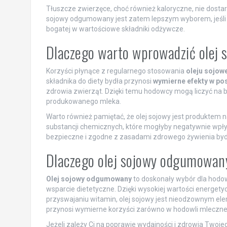
Tłuszcze zwierzęce, choć również kaloryczne, nie dostar
sojowy odgumowany jest zatem lepszym wyborem, jeśli 
bogatej w wartościowe składniki odżywcze.
Dlaczego warto wprowadzić olej
Korzyści płynące z regularnego stosowania
oleju sojo
składnika do diety bydła przynosi
wymierne efekty w po
zdrowia zwierząt. Dzięki temu hodowcy mogą liczyć na b
produkowanego mleka.
Warto również pamiętać, że olej sojowy jest produktem n
substancji chemicznych, które mogłyby negatywnie wpły
bezpieczne i zgodne z zasadami zdrowego żywienia byd
Dlaczego olej sojowy odgumowan
Olej sojowy odgumowany
to doskonały wybór dla hodo
wsparcie dietetyczne. Dzięki wysokiej wartości energ
przyswajaniu witamin, olej sojowy jest nieodzownym el
przynosi wymierne korzyści zarówno w hodowli mlecznej,
Jeżeli zależy Ci na poprawie wydajności i zdrowia Twoje