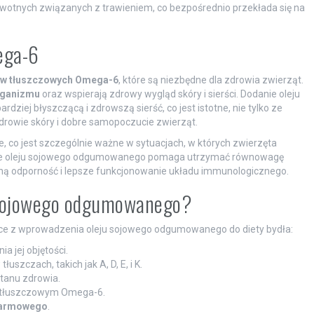
otnych związanych z trawieniem, co bezpośrednio przekłada się na
ega-6
w tłuszczowych Omega-6
, które są niezbędne dla zdrowia zwierząt.
rganizmu
oraz wspierają zdrowy wygląd skóry i sierści. Dodanie oleju
dziej błyszczącą i zdrowszą sierść, co jest istotne, nie tylko ze
drowie skóry i dobre samopoczucie zwierząt.
 co jest szczególnie ważne w sytuacjach, w których zwierzęta
anie oleju sojowego odgumowanego pomaga utrzymać równowagę
ą odporność i lepsze funkcjonowanie układu immunologicznego.
u sojowego odgumowanego?
ące z wprowadzenia oleju sojowego odgumowanego do diety bydła:
a jej objętości.
uszczach, takich jak A, D, E, i K.
tanu zdrowia.
m tłuszczowym Omega-6.
karmowego
.