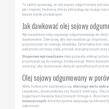
Te zalety sprawiają, że olej sojowy odgumowany jest ni
jak i mięsnej. Hodowcy, którzy zdecydują się na jego wp
lepsze wyniki produkcyjne.
Jak dawkować olej sojowy odgu
Wprowadzenie oleju sojowego odgumowanego do diety 
dawkowania. Zaleca się, aby wprowadzać go stopniowo, z
przyzwyczaić do nowego składnika. Optymalna ilość ole
zależności od masy ciała, potrzeb energetycznych oraz 
Stopniowe wprowadzanie
oleju pozwala uniknąć potenc
przystosuje się do nowego źródła energii. Warto konsul
zwierząt, aby dostosować dietę do specyficznych potrze
Olej sojowy odgumowany w porów
Wielu hodowców zastanawia się,
dlaczego warto wybra
rzepakowy, słonecznikowy czy tłuszcz zwierzęcy. Olej s
bogactwem kwasów tłuszczowych Omega-6. W porównaniu 
nienasyconych
, które korzystnie wpływają na zdrowie b
odporności.