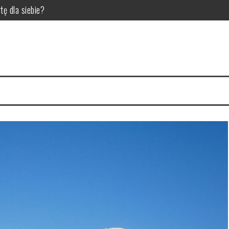
tę dla siebie?
la pupila
 dla hodowców bydła
ić do diety trzody chlewnej?
 czynniki wpływające na jakość zgrzein