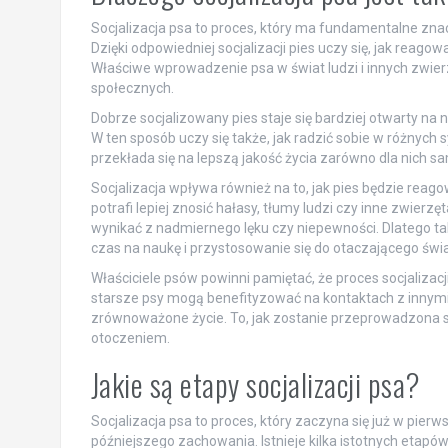
Socjalizacja psa to proces, który ma fundamentalne zn
Dzięki odpowiedniej socjalizacji pies uczy się, jak reag
Właściwe wprowadzenie psa w świat ludzi i innych zwier
społecznych.
Dobrze socjalizowany pies staje się bardziej otwarty na
W ten sposób uczy się także, jak radzić sobie w różnych
przekłada się na lepszą jakość życia zarówno dla nich samyc
Socjalizacja wpływa również na to, jak pies będzie reago
potrafi lepiej znosić hałasy, tłumy ludzi czy inne zwie
wynikać z nadmiernego lęku czy niepewności. Dlatego tak
czas na naukę i przystosowanie się do otaczającego świa
Właściciele psów powinni pamiętać, że proces socjalizac
starsze psy mogą benefityzować na kontaktach z innymi
zrównoważone życie. To, jak zostanie przeprowadzona soc
otoczeniem.
Jakie są etapy socjalizacji psa?
Socjalizacja psa to proces, który zaczyna się już w pierw
późniejszego zachowania. Istnieje kilka istotnych etapó