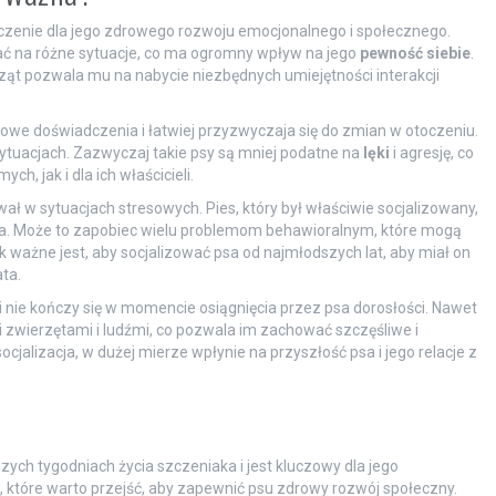
aczenie dla jego zdrowego rozwoju emocjonalnego i społecznego.
ować na różne sytuacje, co ma ogromny wpływ na jego
pewność siebie
.
ząt pozwala mu na nabycie niezbędnych umiejętności interakcji
 nowe doświadczenia i łatwiej przyzwyczaja się do zmian w otoczeniu.
 sytuacjach. Zazwyczaj takie psy są mniej podatne na
lęki
i agresję, co
h, jak i dla ich właścicieli.
wał w sytuacjach stresowych. Pies, który był właściwie socjalizowany,
rzęta. Może to zapobiec wielu problemom behawioralnym, które mogą
 ważne jest, aby socjalizować psa od najmłodszych lat, aby miał on
ta.
ji nie kończy się w momencie osiągnięcia przez psa dorosłości. Nawet
 zwierzętami i ludźmi, co pozwala im zachować szczęśliwe i
jalizacja, w dużej mierze wpłynie na przyszłość psa i jego relacje z
szych tygodniach życia szczeniaka i jest kluczowy dla jego
w, które warto przejść, aby zapewnić psu zdrowy rozwój społeczny.