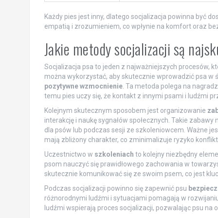
Każdy pies jest inny, dlatego socjalizacja powinna być 
empatią i zrozumieniem, co wpłynie na komfort oraz be
Jakie metody socjalizacji są najs
Socjalizacja psa to jeden z najważniejszych procesów, kt
można wykorzystać, aby skutecznie wprowadzić psa w świ
pozytywne wzmocnienie
. Ta metoda polega na nagradza
temu pies uczy się, że kontakt z innymi psami i ludźmi 
Kolejnym skutecznym sposobem jest organizowanie
zab
interakcję i naukę sygnałów społecznych. Takie zabawy
dla psów lub podczas sesji ze szkoleniowcem. Ważne je
mają zbliżony charakter, co zminimalizuje ryzyko konflik
Uczestnictwo w
szkoleniach
to kolejny niezbędny elemen
psom nauczyć się prawidłowego zachowania w towarzystwie
skutecznie komunikować się ze swoim psem, co jest klu
Podczas socjalizacji powinno się zapewnić psu
bezpiecz
różnorodnymi ludźmi i sytuacjami pomagają w rozwijaniu
ludźmi wspierają proces socjalizacji, pozwalając psu na