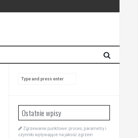
Search
for:
Ostatnie wpisy
Zgrzewanie punktowe: proces, parametry i
czynniki wpływające na jakość zgrzein