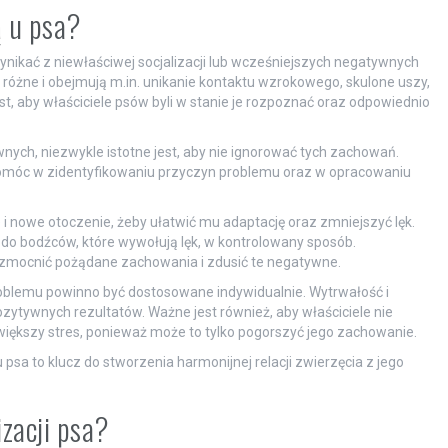
ą u psa?
ynikać z niewłaściwej socjalizacji lub wcześniejszych negatywnych
różne i obejmują m.in. unikanie kontaktu wzrokowego, skulone uszy,
st, aby właściciele psów byli w stanie je rozpoznać oraz odpowiednio
ch, niezwykle istotne jest, aby nie ignorować tych zachowań.
omóc w zidentyfikowaniu przyczyn problemu oraz w opracowaniu
i nowe otoczenie, żeby ułatwić mu adaptację oraz zmniejszyć lęk.
do bodźców, które wywołują lęk, w kontrolowany sposób.
wzmocnić pożądane zachowania i zdusić te negatywne.
 problemu powinno być dostosowane indywidualnie. Wytrwałość i
ytywnych rezultatów. Ważne jest również, aby właściciele nie
 większy stres, ponieważ może to tylko pogorszyć jego zachowanie.
 psa to klucz do stworzenia harmonijnej relacji zwierzęcia z jego
izacji psa?