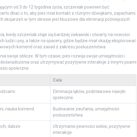
cym od 3 do 12 tygodnia życia, szczeniak powinien być
to dbać o to, aby pies miał kontakt z różnymi dźwiękami, zapachami
 skojarzeń w tym okresie jest kluczowe dla eliminacji późniejszych
cia, kiedy szczeniak staje się bardziej ciekawski i otwarty na nowości.
 ludzi i psy, a także na spacery, gdzie będzie miał okazję eksplorować
awowych komend oraz zasad z zakresu posłuszeństwa.
enia swoje oblicze. W tym czasie, pies rozwija swoje umiejętności i
 doświadczenia oraz utrzymywać pozytywne interakcje z innymi psami
ności społeczne.
Cele
odźcami.
Eliminacja lęków, podstawowe nawyki
społeczne.
źmi, nauka komend.
Budowanie zaufania, umiejętności
posłuszeństwa.
ch, dalsze
Utrzymanie pewności siebie, pozytywne
interakcje.