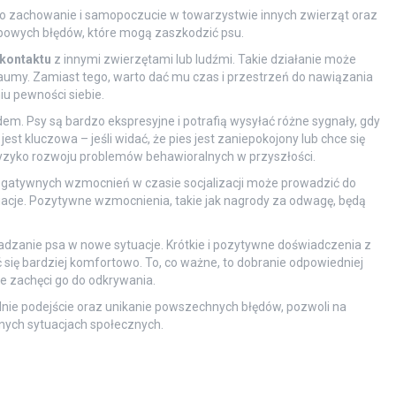
ego zachowanie i samopoczucie w towarzystwie innych zwierząt oraz
 typowych błędów, które mogą zaszkodzić psu.
kontaktu
z innymi zwierzętami lub ludźmi. Takie działanie może
aumy. Zamiast tego, warto dać mu czas i przestrzeń do nawiązania
u pewności siebie.
em. Psy są bardzo ekspresyjne i potrafią wysyłać różne sygnały, gdy
est kluczowa – jeśli widać, że pies jest zaniepokojony lub chce się
ryzyko rozwoju problemów behawioralnych w przyszłości.
negatywnych wzmocnień w czasie socjalizacji może prowadzić do
tuacje. Pozytywne wzmocnienia, takie jak nagrody za odwagę, będą
dzanie psa w nowe sytuacje. Krótkie i pozytywne doświadczenia z
się bardziej komfortowo. To, co ważne, to dobranie odpowiedniej
ie zachęci go do odkrywania.
dnie podejście oraz unikanie powszechnych błędów, pozwoli na
nych sytuacjach społecznych.