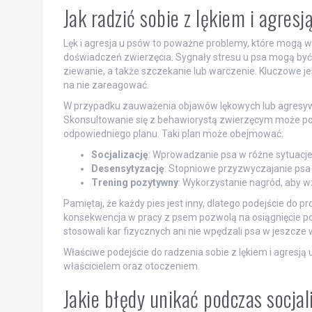
Jak radzić sobie z lękiem i agresj
Lęk i agresja u psów to poważne problemy, które mogą w
doświadczeń zwierzęcia. Sygnały stresu u psa mogą być 
ziewanie, a także szczekanie lub warczenie. Kluczowe je
na nie zareagować.
W przypadku zauważenia objawów lękowych lub agresywny
Skonsultowanie się z behawiorystą zwierzęcym może p
odpowiedniego planu. Taki plan może obejmować:
Socjalizację
: Wprowadzanie psa w różne sytuacje 
Desensytyzację
: Stopniowe przyzwyczajanie psa 
Trening pozytywny
: Wykorzystanie nagród, aby 
Pamiętaj, że każdy pies jest inny, dlatego podejście do
konsekwencja w pracy z psem pozwolą na osiągnięcie poz
stosowali kar fizycznych ani nie wpędzali psa w jeszcze
Właściwe podejście do radzenia sobie z lękiem i agresją u
właścicielem oraz otoczeniem.
Jakie błędy unikać podczas socjal