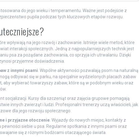
dostosowana do jego wieku i temperamentu. Ważne jest podejście z
zpieczeństwo pupila podczas tych kluczowych etapów rozwoju.
kuteczniejsze?
óre wpływają na jego rozwój i zachowanie. Istnieje wiele metod, które
at interakcji społecznych. Jedną z najpopularniejszych technik jest
niu psa za pożądane zachowania, co sprzyja ich utrwalaniu. Dzięki
przynosi przyjemne doświadczenia.
aw z innymi psami
. Wspólne aktywności pozwalają psom na naturalną
 mogą odbywać się w parku, na specjalnie wydzielonych placach zabaw
st, aby wybierać towarzyszy zabaw, które są w podobnym wieku oraz
tów.
t socjalizacji. Kursy dla szczeniąt oraz zajęcia grupowe pomagają
 innych zwierząt i ludzi. Profesjonalni trenerzy uczą właścicieli, jak
czowe dla jego rozwoju społecznego.
ne i przyjazne otoczenie
. Wyjazdy do nowych miejsc, kontakty z
 pewności siebie u psa. Regularne spotkania z innymi psami oraz
 oswajanie się z różnymi bodźcami otaczającego świata.