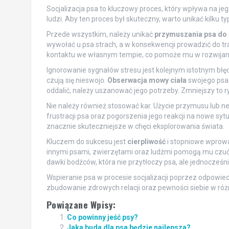
Socjalizacja psa to kluczowy proces, który wpływa na j
ludzi. Aby ten proces był skuteczny, warto unikać kilku
Przede wszystkim, należy unikać
przymuszania psa do 
wywołać u psa strach, a w konsekwencji prowadzić do tr
kontaktu we własnym tempie, co pomoże mu w rozwijani
Ignorowanie sygnałów stresu jest kolejnym istotnym błęd
czują się nieswojo.
Obserwacja mowy ciała
swojego psa j
oddalić, należy uszanować jego potrzeby. Zmniejszy to 
Nie należy również stosować kar. Użycie przymusu lub 
frustracji psa oraz pogorszenia jego reakcji na nowe sy
znacznie skuteczniejsze w chęci eksplorowania świata.
Kluczem do sukcesu jest
cierpliwość
i stopniowe wprowa
innymi psami, zwierzętami oraz ludźmi pomogą mu czuć 
dawki bodźców, która nie przytłoczy psa, ale jednocześn
Wspieranie psa w procesie socjalizacji poprzez odpowie
zbudowanie zdrowych relacji oraz pewności siebie w róż
Powiązane Wpisy:
Co powinny jeść psy?
Jaka buda dla psa będzie najlepsza?