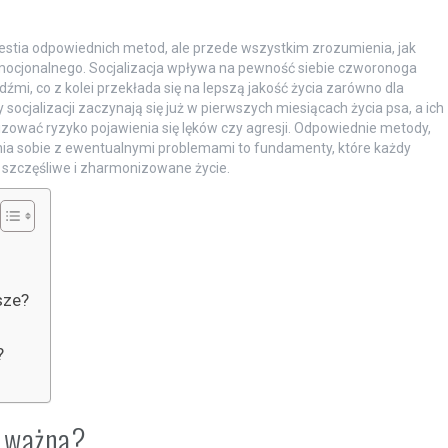
estia odpowiednich metod, ale przede wszystkim zrozumienia, jak
emocjonalnego. Socjalizacja wpływa na pewność siebie czworonoga
udźmi, co z kolei przekłada się na lepszą jakość życia zarówno dla
py socjalizacji zaczynają się już w pierwszych miesiącach życia psa, a ich
wać ryzyko pojawienia się lęków czy agresji. Odpowiednie metody,
ia sobie z ewentualnymi problemami to fundamenty, które każdy
 szczęśliwe i zharmonizowane życie.
sze?
?
k ważna?