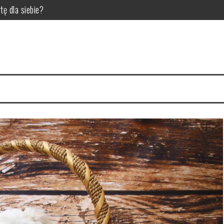
tę dla siebie?
la pupila
 dla hodowców bydła
ić do diety trzody chlewnej?
 czynniki wpływające na jakość zgrzein