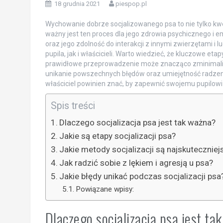
18 grudnia 2021
piespop.pl
Wychowanie dobrze socjalizowanego psa to nie tylko kw
ważny jest ten proces dla jego zdrowia psychicznego i 
oraz jego zdolność do interakcji z innymi zwierzętami i l
pupila, jak i właścicieli. Warto wiedzieć, że kluczowe eta
prawidłowe przeprowadzenie może znacząco zminimalizo
unikanie powszechnych błędów oraz umiejętność radzen
właściciel powinien znać, by zapewnić swojemu pupilowi
Spis treści
Dlaczego socjalizacja psa jest tak ważna?
Jakie są etapy socjalizacji psa?
Jakie metody socjalizacji są najskuteczniej
Jak radzić sobie z lękiem i agresją u psa?
Jakie błędy unikać podczas socjalizacji psa
Powiązane wpisy:
Dlaczego socjalizacja psa jest ta