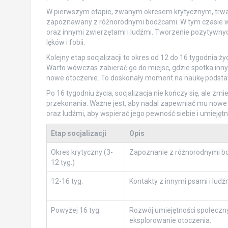
W pierwszym etapie, zwanym okresem krytycznym, trwają
zapoznawany z różnorodnymi bodźcami. W tym czasie war
oraz innymi zwierzętami i ludźmi. Tworzenie pozytywnych
lęków i fobii.
Kolejny etap socjalizacji to okres od 12 do 16 tygodnia ży
Warto wówczas zabierać go do miejsc, gdzie spotka innych
nowe otoczenie. To doskonały moment na naukę podst
Po 16 tygodniu życia, socjalizacja nie kończy się, ale zmi
przekonania. Ważne jest, aby nadal zapewniać mu nowe
oraz ludźmi, aby wspierać jego pewność siebie i umiejęt
Etap socjalizacji
Opis
Okres krytyczny (3-
Zapoznanie z różnorodnymi b
12 tyg.)
12-16 tyg.
Kontakty z innymi psami i lud
Powyżej 16 tyg.
Rozwój umiejętności społeczny
eksplorowanie otoczenia.