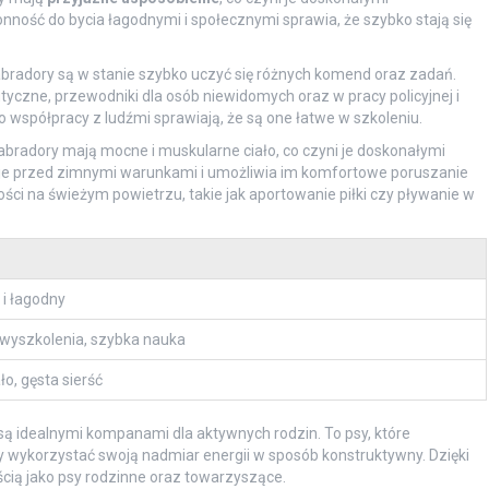
łonność do bycia łagodnymi i społecznymi sprawia, że szybko stają się
abradory są w stanie szybko uczyć się różnych komend oraz zadań.
yczne, przewodniki dla osób niewidomych oraz w pracy policyjnej i
o współpracy z ludźmi sprawiają, że są one łatwe w szkoleniu.
Labradory mają mocne i muskularne ciało, co czyni je doskonałymi
i je przed zimnymi warunkami i umożliwia im komfortowe poruszanie
ości na świeżym powietrzu, takie jak aportowanie piłki czy pływanie w
 i łagodny
wyszkolenia, szybka nauka
o, gęsta sierść
 są idealnymi kompanami dla aktywnych rodzin. To psy, które
 wykorzystać swoją nadmiar energii w sposób konstruktywny. Dzięki
cią jako psy rodzinne oraz towarzyszące.