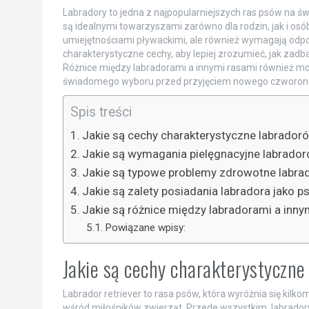
Labradory to jedna z najpopularniejszych ras psów na świe
są idealnymi towarzyszami zarówno dla rodzin, jak i os
umiejętnościami pływackimi, ale również wymagają odpowi
charakterystyczne cechy, aby lepiej zrozumieć, jak zadbać
Różnice między labradorami a innymi rasami również m
świadomego wyboru przed przyjęciem nowego czworono
Spis treści
Jakie są cechy charakterystyczne labrador
Jakie są wymagania pielęgnacyjne labrado
Jakie są typowe problemy zdrowotne labr
Jakie są zalety posiadania labradora jako 
Jakie są różnice między labradorami a inn
Powiązane wpisy:
Jakie są cechy charakterystyczn
Labrador retriever to rasa psów, która wyróżnia się kilk
wśród miłośników zwierząt. Przede wszystkim, labrado