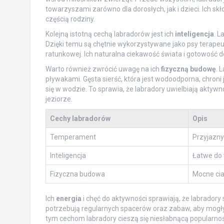
towarzyszami zarówno dla dorosłych, jak i dzieci. Ich sk
częścią rodziny.
Kolejną istotną cechą labradorów jest ich
inteligencja
. L
Dzięki temu są chętnie wykorzystywane jako psy terapeut
ratunkowej. Ich naturalna ciekawość świata i gotowość d
Warto również zwrócić uwagę na ich
fizyczną budowę
. 
pływakami. Gęsta sierść, która jest wodoodporna, chron
się w wodzie. To sprawia, że labradory uwielbiają aktywn
jeziorze.
Cechy labradorów
Opis
Temperament
Przyjazny
Inteligencja
Łatwe do 
Fizyczna budowa
Mocne ciał
Ich
energia
i chęć do aktywności sprawiają, że labradory
potrzebują regularnych spacerów oraz zabaw, aby mogły
tym cechom labradory cieszą się niesłabnącą popularnoś