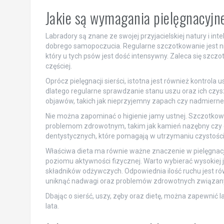
Jakie są wymagania pielęgnacyjn
Labradory są znane ze swojej przyjacielskiej natury i inte
dobrego samopoczucia. Regularne szczotkowanie jest ni
który u tych psów jest dość intensywny. Zaleca się szcz
częściej.
Oprócz pielęgnacji sierści, istotna jest również kontrola
dlatego regularne sprawdzanie stanu uszu oraz ich czy
objawów, takich jak nieprzyjemny zapach czy nadmierne
Nie można zapominać o higienie jamy ustnej. Szczotko
problemom zdrowotnym, takim jak kamień nazębny czy c
dentystycznych, które pomagają w utrzymaniu czystośc
Właściwa dieta ma równie ważne znaczenie w pielęgnacj
poziomu aktywności fizycznej. Warto wybierać wysokiej j
składników odżywczych. Odpowiednia ilość ruchu jest ró
uniknąć nadwagi oraz problemów zdrowotnych związany
Dbając o sierść, uszy, zęby oraz dietę, można zapewnić la
lata.