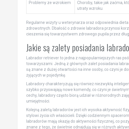
Problemy ze wzrokiem
Choroby, takie jak zaćma, k
utraty wzroku.
Regularne wizyty u weterynarza oraz odpowiednia diet
zdrowotnych. Dbałość o zdrowie labradora przynosi korzy
cieszenia się towarzystwem zdrowego pupila przez długi
Jakie są zalety posiadania labra
Labrador retriever to jedna z najpopularniejszych ras psów
towarzyszami. Jedną z głównych zalet posiadania labrador
są znane z dużej otwartości na inne osoby, co czyni je 
żyjących w pojedynkę.
Labradory charakteryzują się również niezwykłą inteligenc
szybko przyswajają nowe komendy, co czyni je świetnymi pu
cechy, labradory często biorą udział w różnorodnych zajęci
umiejętności.
Kolejną zaletą labradorów jest ich wysoka aktywność fi
stylowi życia ich właścicieli. Dzięki codziennym space
labradorów mają okazję do aktywności fizycznej, co poz
znane z tego, że świetnie odnajdują się w różnych aktyw