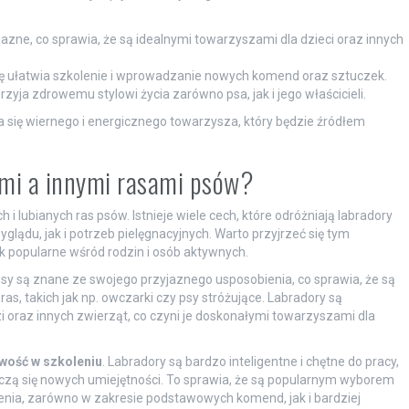
azne, co sprawia, że są idealnymi towarzyszami dla dzieci oraz innych
ię ułatwia szkolenie i wprowadzanie nowych komend oraz sztuczek.
yja zdrowemu stylowi życia zarówno psa, jak i jego właścicieli.
 się wiernego i energicznego towarzysza, który będzie źródłem
ami a innymi rasami psów?
 i lubianych ras psów. Istnieje wiele cech, które odróżniają labradory
ądu, jak i potrzeb pielęgnacyjnych. Warto przyjrzeć się tym
ak popularne wśród rodzin i osób aktywnych.
sy są znane ze swojego przyjaznego usposobienia, co sprawia, że są
as, takich jak np. owczarki czy psy stróżujące. Labradory są
i oraz innych zwierząt, co czyni je doskonałymi towarzyszami dla
twość w szkoleniu
. Labradory są bardzo inteligentne i chętne do pracy,
uczą się nowych umiejętności. To sprawia, że są popularnym wyborem
lenia, zarówno w zakresie podstawowych komend, jak i bardziej