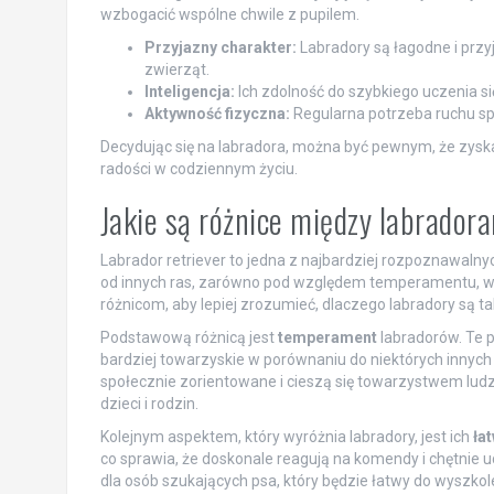
wzbogacić wspólne chwile z pupilem.
Przyjazny charakter:
Labradory są łagodne i przyj
zwierząt.
Inteligencja:
Ich zdolność do szybkiego uczenia s
Aktywność fizyczna:
Regularna potrzeba ruchu sprz
Decydując się na labradora, można być pewnym, że zyska
radości w codziennym życiu.
Jakie są różnice między labrador
Labrador retriever to jedna z najbardziej rozpoznawalnych
od innych ras, zarówno pod względem temperamentu, wygl
różnicom, aby lepiej zrozumieć, dlaczego labradory są t
Podstawową różnicą jest
temperament
labradorów. Te p
bardziej towarzyskie w porównaniu do niektórych innych r
społecznie zorientowane i cieszą się towarzystwem ludz
dzieci i rodzin.
Kolejnym aspektem, który wyróżnia labradory, jest ich
ła
co sprawia, że doskonale reagują na komendy i chętnie 
dla osób szukających psa, który będzie łatwy do wyszko