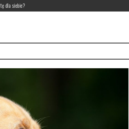
tę dla siebie?
la pupila
 dla hodowców bydła
ić do diety trzody chlewnej?
 czynniki wpływające na jakość zgrzein