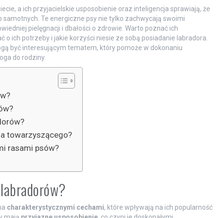
cie, a ich przyjacielskie usposobienie oraz inteligencja sprawiają, że
ób samotnych. Te energiczne psy nie tylko zachwycają swoimi
edniej pielęgnacji i dbałości o zdrowie. Warto poznać ich
 o ich potrzeby i jakie korzyści niesie ze sobą posiadanie labradora.
ogą być interesującym tematem, który pomoże w dokonaniu
ga do rodziny.
ów?
rów?
adorów?
psa towarzyszącego?
ymi rasami psów?
e labradorów?
oma
charakterystycznymi cechami
, które wpływają na ich popularność
ry mają
przyjazne usposobienie
, co czyni je doskonałymi