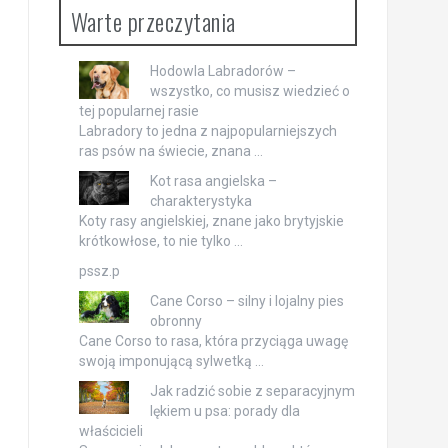
Warte przeczytania
Hodowla Labradorów –
wszystko, co musisz wiedzieć o
tej popularnej rasie
Labradory to jedna z najpopularniejszych
ras psów na świecie, znana …
Kot rasa angielska –
charakterystyka
Koty rasy angielskiej, znane jako brytyjskie
krótkowłose, to nie tylko …
pssz.p
Cane Corso – silny i lojalny pies
obronny
Cane Corso to rasa, która przyciąga uwagę
swoją imponującą sylwetką …
Jak radzić sobie z separacyjnym
lękiem u psa: porady dla
właścicieli