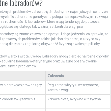
otne labradorów?
ć różnych problemów zdrowotnych. Jednym z najczęstszych schorzeń,
owych
. To schorzenie genetyczne polega na nieprawidłowym rozwoju
ia ruchomości. U labradorów, które mają tendencję do poczucia
ębiać się, dlatego tak ważna jest kontrola wagi psa.
Labradory są znane ze swojego apetytu i chęci jedzenia, co sprawia, że
u poważnych problemów, takich jak choroby serca, cukrzyca czy
nią dietę oraz regularną aktywność fizyczną swoich pupili, aby
 który warto zwrócić uwagę. Labradory mogą cierpieć na różne choroby
i. Regularne badania weterynaryjne oraz uważne obserwowanie
wentualnych problemów.
Zalecenia
ów biodrowych prowadzący
Regularne wizyty u weterynarza,
kontrola wagi.
o chorób związanych z
Zdrowa dieta, aktywność fizyczna.