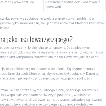
tóre mogą prowadzić do
Regularne badania oczu, obserwacja
zachowań.
a są kluczowe w zapobieganiu wielu z wymienionych problemów
ści nie tylko samemu psu, ale i jego właścicielowi, który ma możliwość
e lata.
dora jako psa towarzyszącego?
, a ich przyjazny i lojalny charakter sprawia, że są idealnymi
a jest ich zdolność do nawiązywania bliskich relacji z ludźmi. Te psy
doskonałymi kompanami zarówno dla rodzin z dziećmi, jak i dla osób
ją, co przekłada się na łatwość w szkoleniu. Są chętne do nauki i
pilami dla osób, które chcą, aby ich pies był posłuszny. Dzięki tej
ach takich jak agility czy obedience, co rozwija ich zdolności i
zyczna. Te psy potrzebują regularnego ruchu, co sprzyja zdrowemu
rom czy wspólnym zabawom na świeżym powietrzu, właściciele
ytywnie wpływa na ich zdrowie i samopoczucie. Labradory są również
nościach, takich jak pływanie czy bieganie, co może dodatkowo