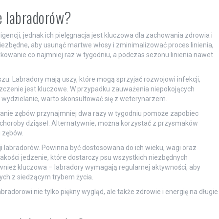
e labradorów?
ligencji, jednak ich pielęgnacja jest kluczowa dla zachowania zdrowia i
ezbędne, aby usunąć martwe włosy i zminimalizować proces linienia,
otkowanie co najmniej raz w tygodniu, a podczas sezonu linienia nawet
 uszu. Labradory mają uszy, które mogą sprzyjać rozwojowi infekcji,
szczenie jest kluczowe. W przypadku zauważenia niepokojących
 wydzielanie, warto skonsultować się z weterynarzem.
wanie zębów przynajmniej dwa razy w tygodniu pomoże zapobiec
horoby dziąseł. Alternatywnie, można korzystać z przysmaków
i zębów.
i labradorów. Powinna być dostosowana do ich wieku, wagi oraz
akości jedzenie, które dostarczy psu wszystkich niezbędnych
wnież kluczowa – labradory wymagają regularnej aktywności, aby
ch z siedzącym trybem życia.
bradorowi nie tylko piękny wygląd, ale także zdrowie i energię na długie