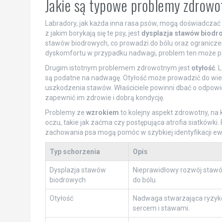
Jakie są typowe problemy zdrow
Labradory, jak każda inna rasa psów, mogą doświadcza
z jakim borykają się te psy, jest
dysplazja stawów biodr
stawów biodrowych, co prowadzi do bólu oraz ograniczen
dyskomfortu w przypadku nadwagi, problem ten może pogł
Drugim istotnym problemem zdrowotnym jest
otyłość
. 
są podatne na nadwagę. Otyłość może prowadzić do wiel
uszkodzenia stawów. Właściciele powinni dbać o odpowied
zapewnić im zdrowie i dobrą kondycję.
Problemy ze
wzrokiem
to kolejny aspekt zdrowotny, na
oczu, takie jak zaćma czy postępująca atrofia siatkówk
zachowania psa mogą pomóc w szybkiej identyfikacji e
Typ schorzenia
Opis
Dysplazja stawów
Nieprawidłowy rozwój staw
biodrowych
do bólu.
Otyłość
Nadwaga stwarzająca ryzyk
sercem i stawami.