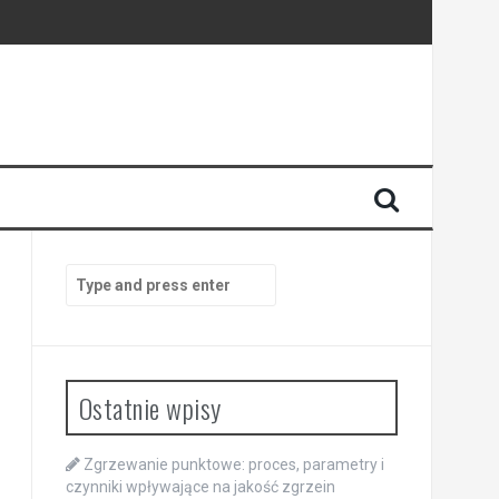
Search
for:
Ostatnie wpisy
Zgrzewanie punktowe: proces, parametry i
czynniki wpływające na jakość zgrzein