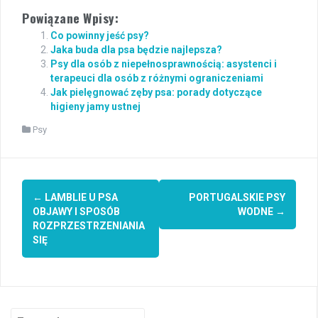
Powiązane Wpisy:
Co powinny jeść psy?
Jaka buda dla psa będzie najlepsza?
Psy dla osób z niepełnosprawnością: asystenci i
terapeuci dla osób z różnymi ograniczeniami
Jak pielęgnować zęby psa: porady dotyczące
higieny jamy ustnej
Psy
Post
←
LAMBLIE U PSA
PORTUGALSKIE PSY
navigation
OBJAWY I SPOSÓB
WODNE
→
ROZPRZESTRZENIANIA
SIĘ
Search