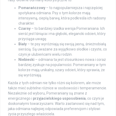
rasy. Główne odmiany kolorystyczne to:
Pomarańczowy
– to najpopularniejsza i najczęściej
spotykana odmiana. Psy o tym kolorze mają
intensywną, ciepłą barwę, która podkreśla ich radosny
charakter.
Czarny
– to bardziej rzadka wersja Pomeraniana. Ich
sierść jest lśniąca i ma głęboki, elegancki odcień, który
przyciąga uwagę.
Biały
– te psy wyróżniają się swoją jasną, śnieżnobiałą
sierścią. Są uważane za wyjątkowo słodkie i czyste, co
czyni je ulubieńcami wielu rodzin.
Niebieski
– odmiana ta jest stosunkowo nowa i coraz
bardziej zyskuje na popularności. Pomeraniany w tym
kolorze mają unikalny, szary odcień, który sprawia, że
się wyróżniają.
Każda z tych odmian nie tylko różni się kolorem, ale może
także mieć subtelne różnice w osobowości i temperamencie.
Niezależnie od wyboru, Pomeraniany są znane z
energicznego i
przyjacielskiego usposobienia
, co czyni je
doskonałymi towarzyszami. Warto zastanowić się nad tym,
jaka odmiana najlepiej odpowiada preferencjom i stylowi
życia przyszłego właściciela.