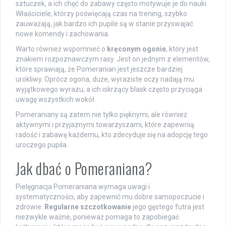
sztuczek, a ich chęć do zabawy często motywuje je do nauki.
Właściciele, którzy poświęcają czas na trening, szybko
zauważają, jak bardzo ich pupile są w stanie przyswajać
nowe komendy i zachowania.
Warto również wspomnieć o
kręconym ogonie
, który jest
znakiem rozpoznawczym rasy. Jest on jednym z elementów,
które sprawiają, że Pomeranian jest jeszcze bardziej
urokliwy. Oprócz ogona, duże, wyraziste oczy nadają mu
wyjątkowego wyrazu, a ich iskrzący blask często przyciąga
uwagę wszystkich wokół.
Pomeraniany są zatem nie tylko pięknymi, ale również
aktywnymi i przyjaznymi towarzyszami, które zapewnią
radość i zabawę każdemu, kto zdecyduje się na adopcję tego
uroczego pupila.
Jak dbać o Pomeraniana?
Pielęgnacja Pomeraniana wymaga uwagi i
systematyczności, aby zapewnić mu dobre samopoczucie i
zdrowie.
Regularne szczotkowanie
jego gęstego futra jest
niezwykle ważne, ponieważ pomaga to zapobiegać