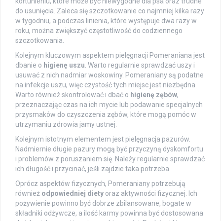
kołtunieniu, które może być niewygodne dla psa oraz trudne
do usunięcia. Zaleca się szczotkowanie co najmniej kilka razy
w tygodniu, a podczas linienia, które występuje dwa razy w
roku, można zwiększyć częstotliwość do codziennego
szczotkowania.
Kolejnym kluczowym aspektem pielęgnacji Pomeraniana jest
dbanie o
higienę uszu
. Warto regularnie sprawdzać uszy i
usuwać z nich nadmiar woskowiny. Pomeraniany są podatne
na infekcje uszu, więc czystość tych miejsc jest niezbędna.
Warto również skontrolować i dbać o
higienę zębów
,
przeznaczając czas na ich mycie lub podawanie specjalnych
przysmaków do czyszczenia zębów, które mogą pomóc w
utrzymaniu zdrowia jamy ustnej.
Kolejnym istotnym elementem jest pielęgnacja pazurów.
Nadmiernie długie pazury mogą być przyczyną dyskomfortu
i problemów z poruszaniem się. Należy regularnie sprawdzać
ich długość i przycinać, jeśli zajdzie taka potrzeba.
Oprócz aspektów fizycznych, Pomeraniany potrzebują
również
odpowiedniej diety
oraz aktywności fizycznej. Ich
pożywienie powinno być dobrze zbilansowane, bogate w
składniki odżywcze, a ilość karmy powinna być dostosowana