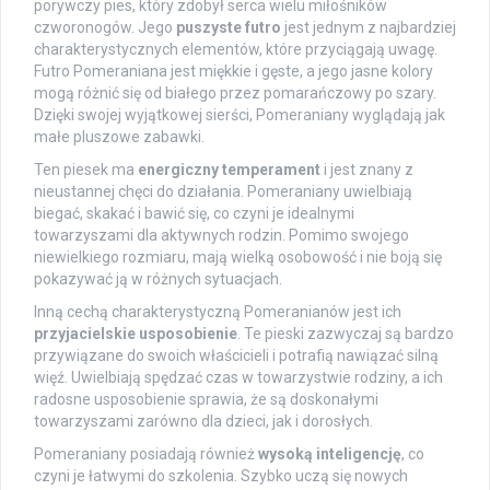
porywczy pies, który zdobył serca wielu miłośników
czworonogów. Jego
puszyste futro
jest jednym z najbardziej
charakterystycznych elementów, które przyciągają uwagę.
Futro Pomeraniana jest miękkie i gęste, a jego jasne kolory
mogą różnić się od białego przez pomarańczowy po szary.
Dzięki swojej wyjątkowej sierści, Pomeraniany wyglądają jak
małe pluszowe zabawki.
Ten piesek ma
energiczny temperament
i jest znany z
nieustannej chęci do działania. Pomeraniany uwielbiają
biegać, skakać i bawić się, co czyni je idealnymi
towarzyszami dla aktywnych rodzin. Pomimo swojego
niewielkiego rozmiaru, mają wielką osobowość i nie boją się
pokazywać ją w różnych sytuacjach.
Inną cechą charakterystyczną Pomeranianów jest ich
przyjacielskie usposobienie
. Te pieski zazwyczaj są bardzo
przywiązane do swoich właścicieli i potrafią nawiązać silną
więź. Uwielbiają spędzać czas w towarzystwie rodziny, a ich
radosne usposobienie sprawia, że są doskonałymi
towarzyszami zarówno dla dzieci, jak i dorosłych.
Pomeraniany posiadają również
wysoką inteligencję
, co
czyni je łatwymi do szkolenia. Szybko uczą się nowych