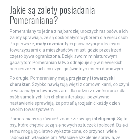
Jakie są zalety posiadania
Pomeraniana?
Pomeraniany to jedna z najbardziej uroczych ras psów, a ich
zalety sprawiają, że są doskonałym wyborem dla wielu osób.
Po pierwsze,
mały rozmiar
tych psów czyni je idealnymi
towarzyszami dla mieszkańców miast, gdzie przestrzeń
często bywa ograniczona. Dzięki swoim miniaturowym
gabarytom Pomeranian łatwo odnajduje się w niewielkich
pomieszczeniach, co czyni go świetnym psem domowym.
Po drugie, Pomeraniany mają
przyjazny i towarzyski
charakter
. Szybko nawiązują więzi z domownikami, co czyni
je wspaniałymi towarzyszami dla rodzin z dziećmi oraz dla
osób samotnych. Ich chętna interakcja i pozytywne
nastawienie sprawiają, że potrafią rozjaśnić każdy dzień
swoim towarzystwem.
Pomeraniany są również znane ze swojej
inteligencji
. Są to
psy, które chętnie uczą się nowych sztuczek i poleceń. Dzięki
temu mogą być łatwo wykształcone, co przynosi wiele
radości ich właścicielom. Właściwe szkolenie sprawia, że