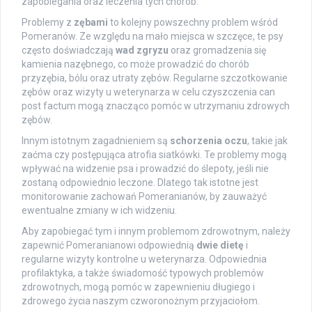
zapobiegania oraz leczenia tych chorób.
Problemy z
zębami
to kolejny powszechny problem wśród
Pomeranów. Ze względu na mało miejsca w szczęce, te psy
często doświadczają
wad zgryzu
oraz gromadzenia się
kamienia nazębnego, co może prowadzić do chorób
przyzębia, bólu oraz utraty zębów. Regularne szczotkowanie
zębów oraz wizyty u weterynarza w celu czyszczenia can
post factum mogą znacząco pomóc w utrzymaniu zdrowych
zębów.
Innym istotnym zagadnieniem są
schorzenia oczu
, takie jak
zaćma czy postępująca atrofia siatkówki. Te problemy mogą
wpływać na widzenie psa i prowadzić do ślepoty, jeśli nie
zostaną odpowiednio leczone. Dlatego tak istotne jest
monitorowanie zachowań Pomeranianów, by zauważyć
ewentualne zmiany w ich widzeniu.
Aby zapobiegać tym i innym problemom zdrowotnym, należy
zapewnić Pomeranianowi odpowiednią
dwie dietę
i
regularne wizyty kontrolne u weterynarza. Odpowiednia
profilaktyka, a także świadomość typowych problemów
zdrowotnych, mogą pomóc w zapewnieniu długiego i
zdrowego życia naszym czworonożnym przyjaciołom.