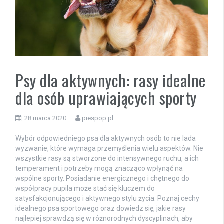
Psy dla aktywnych: rasy idealne
dla osób uprawiających sporty
28 marca 2020
piespop.pl
Wybór odpowiedniego psa dla aktywnych osób to nie lada
wyzwanie, które wymaga przemyślenia wielu aspektów. Nie
wszystkie rasy są stworzone do intensywnego ruchu, a ich
temperament i potrzeby mogą znacząco wpłynąć na
wspólne sporty. Posiadanie energicznego i chętnego do
współpracy pupila może stać się kluczem do
satysfakcjonującego i aktywnego stylu życia. Poznaj cechy
idealnego psa sportowego oraz dowiedz się, jakie rasy
najlepiej sprawdzą się w różnorodnych dyscyplinach, aby