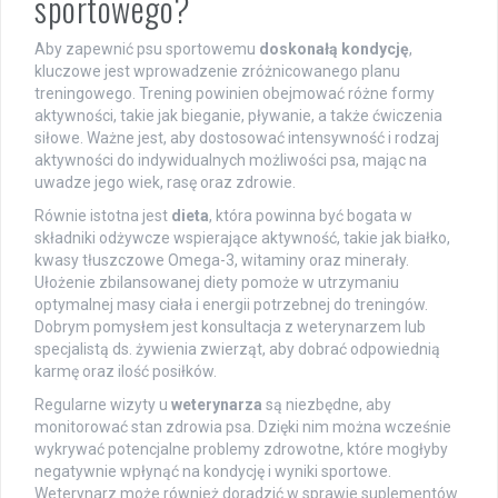
sportowego?
Aby zapewnić psu sportowemu
doskonałą kondycję
,
kluczowe jest wprowadzenie zróżnicowanego planu
treningowego. Trening powinien obejmować różne formy
aktywności, takie jak bieganie, pływanie, a także ćwiczenia
siłowe. Ważne jest, aby dostosować intensywność i rodzaj
aktywności do indywidualnych możliwości psa, mając na
uwadze jego wiek, rasę oraz zdrowie.
Równie istotna jest
dieta
, która powinna być bogata w
składniki odżywcze wspierające aktywność, takie jak białko,
kwasy tłuszczowe Omega-3, witaminy oraz minerały.
Ułożenie zbilansowanej diety pomoże w utrzymaniu
optymalnej masy ciała i energii potrzebnej do treningów.
Dobrym pomysłem jest konsultacja z weterynarzem lub
specjalistą ds. żywienia zwierząt, aby dobrać odpowiednią
karmę oraz ilość posiłków.
Regularne wizyty u
weterynarza
są niezbędne, aby
monitorować stan zdrowia psa. Dzięki nim można wcześnie
wykrywać potencjalne problemy zdrowotne, które mogłyby
negatywnie wpłynąć na kondycję i wyniki sportowe.
Weterynarz może również doradzić w sprawie suplementów