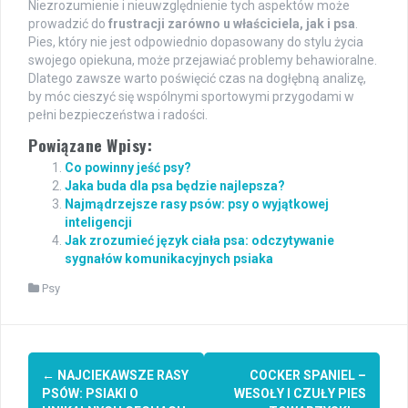
Niezrozumienie i nieuwzględnienie tych aspektów może
prowadzić do
frustracji zarówno u właściciela, jak i psa
.
Pies, który nie jest odpowiednio dopasowany do stylu życia
swojego opiekuna, może przejawiać problemy behawioralne.
Dlatego zawsze warto poświęcić czas na dogłębną analizę,
by móc cieszyć się wspólnymi sportowymi przygodami w
pełni bezpieczeństwa i radości.
Powiązane Wpisy:
Co powinny jeść psy?
Jaka buda dla psa będzie najlepsza?
Najmądrzejsze rasy psów: psy o wyjątkowej
inteligencji
Jak zrozumieć język ciała psa: odczytywanie
sygnałów komunikacyjnych psiaka
Psy
Post
←
NAJCIEKAWSZE RASY
COCKER SPANIEL –
navigation
PSÓW: PSIAKI O
WESOŁY I CZUŁY PIES