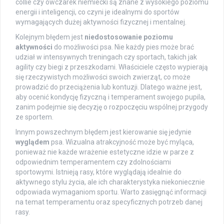
collie czy owczarek niemiecki są znane z wysokiego poziomu
energii i inteligencji, co czyni je idealnymi do sportów
wymagających dużej aktywności fizycznej i mentalnej.
Kolejnym błędem jest
niedostosowanie poziomu
aktywności
do możliwości psa. Nie każdy pies może brać
udział w intensywnych treningach czy sportach, takich jak
agility czy biegi z przeszkodami. Właściciele często wypierają
się rzeczywistych możliwości swoich zwierząt, co może
prowadzić do przeciążenia lub kontuzji. Dlatego ważne jest,
aby ocenić kondycję fizyczną i temperament swojego pupila,
zanim podejmie się decyzję o rozpoczęciu wspólnej przygody
ze sportem.
Innym powszechnym błędem jest kierowanie się jedynie
wyglądem
psa. Wizualna atrakcyjność może być myląca,
ponieważ nie każde wrażenie estetyczne idzie w parze z
odpowiednim temperamentem czy zdolnościami
sportowymi. Istnieją rasy, które wyglądają idealnie do
aktywnego stylu życia, ale ich charakterystyka niekoniecznie
odpowiada wymaganiom sportu. Warto zasięgnąć informacji
na temat temperamentu oraz specyficznych potrzeb danej
rasy.