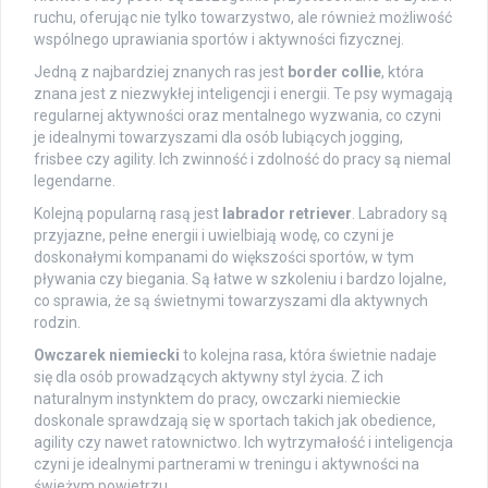
ruchu, oferując nie tylko towarzystwo, ale również możliwość
wspólnego uprawiania sportów i aktywności fizycznej.
Jedną z najbardziej znanych ras jest
border collie
, która
znana jest z niezwykłej inteligencji i energii. Te psy wymagają
regularnej aktywności oraz mentalnego wyzwania, co czyni
je idealnymi towarzyszami dla osób lubiących jogging,
frisbee czy agility. Ich zwinność i zdolność do pracy są niemal
legendarne.
Kolejną popularną rasą jest
labrador retriever
. Labradory są
przyjazne, pełne energii i uwielbiają wodę, co czyni je
doskonałymi kompanami do większości sportów, w tym
pływania czy biegania. Są łatwe w szkoleniu i bardzo lojalne,
co sprawia, że są świetnymi towarzyszami dla aktywnych
rodzin.
Owczarek niemiecki
to kolejna rasa, która świetnie nadaje
się dla osób prowadzących aktywny styl życia. Z ich
naturalnym instynktem do pracy, owczarki niemieckie
doskonale sprawdzają się w sportach takich jak obedience,
agility czy nawet ratownictwo. Ich wytrzymałość i inteligencja
czyni je idealnymi partnerami w treningu i aktywności na
świeżym powietrzu.