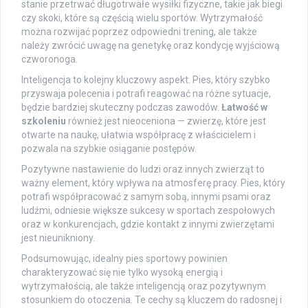
stanie przetrwać długotrwałe wysiłki fizyczne, takie jak biegi
czy skoki, które są częścią wielu sportów. Wytrzymałość
można rozwijać poprzez odpowiedni trening, ale także
należy zwrócić uwagę na genetykę oraz kondycję wyjściową
czworonoga.
Inteligencja to kolejny kluczowy aspekt. Pies, który szybko
przyswaja polecenia i potrafi reagować na różne sytuacje,
będzie bardziej skuteczny podczas zawodów.
Łatwość w
szkoleniu
również jest nieoceniona — zwierzę, które jest
otwarte na naukę, ułatwia współpracę z właścicielem i
pozwala na szybkie osiąganie postępów.
Pozytywne nastawienie do ludzi oraz innych zwierząt to
ważny element, który wpływa na atmosferę pracy. Pies, który
potrafi współpracować z samym sobą, innymi psami oraz
ludźmi, odniesie większe sukcesy w sportach zespołowych
oraz w konkurencjach, gdzie kontakt z innymi zwierzętami
jest nieunikniony.
Podsumowując, idealny pies sportowy powinien
charakteryzować się nie tylko wysoką energią i
wytrzymałością, ale także inteligencją oraz pozytywnym
stosunkiem do otoczenia. Te cechy są kluczem do radosnej i