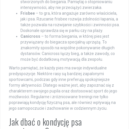
stworzonych do biegania. Pamiętaj o stopniowaniu
intensywności, aby nie przeciążyć zwierzaka.
Frisbee
– to gra, która angażuje zarówno właściciela,
jak i psa. Rzucanie frisbee rozwija zdolności łapania, a
także pozwala na rozwijanie szybkości i zwinności psa.
Doskonale sprawdza się w parku czy na plaży.
Canicross
– to forma biegania, w której pies jest
przywiązany do biegacza specjalną uprzężą. To
znakomity sposób na wspólne pokonywanie długich
dystansów. Canicross łączy bieg, a także zawody, co
może być dodatkową motywacją dla zespołu.
Warto pamiętać, że każdy pies ma swoje indywidualne
predyspozycje. Niektóre rasy są bardziej zapalonymi
sportowcami, podczas gdy inne preferują spokojniejsze
formy aktywności. Dlatego ważne jest, aby zapoznać się z
charakterem swojego pupila oraz dostosować sport do jego
możliwości. Regularne i zróżnicowane treningi nie tylko
poprawiają kondycję fizyczną psa, ale również wpływają na
jego samopoczucie i zachowanie w codziennym życiu.
Jak dbać o kondycję psa