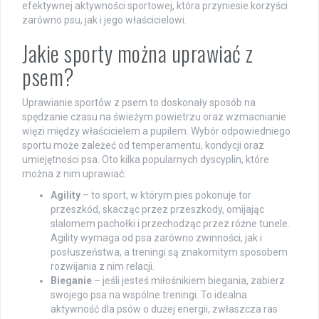
efektywnej aktywności sportowej, która przyniesie korzyści
zarówno psu, jak i jego właścicielowi.
Jakie sporty można uprawiać z
psem?
Uprawianie sportów z psem to doskonały sposób na
spędzanie czasu na świeżym powietrzu oraz wzmacnianie
więzi między właścicielem a pupilem. Wybór odpowiedniego
sportu może zależeć od temperamentu, kondycji oraz
umiejętności psa. Oto kilka popularnych dyscyplin, które
można z nim uprawiać:
Agility
– to sport, w którym pies pokonuje tor
przeszkód, skacząc przez przeszkody, omijając
slalomem pachołki i przechodząc przez różne tunele.
Agility wymaga od psa zarówno zwinności, jak i
posłuszeństwa, a treningi są znakomitym sposobem
rozwijania z nim relacji.
Bieganie
– jeśli jesteś miłośnikiem biegania, zabierz
swojego psa na wspólne treningi. To idealna
aktywność dla psów o dużej energii, zwłaszcza ras